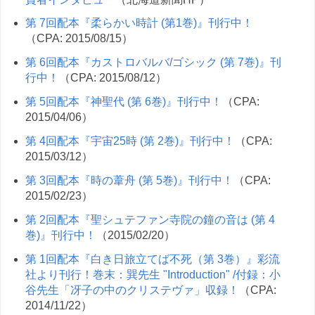
第 7回配本『柔らかい時計 (第1巻)』刊行中！
（CPA: 2015/08/15）
第 6回配本『カストロバルバ/ゴシック (第 7巻)』刊
行中！
（CPA: 2015/08/12）
第 5回配本『神聖代 (第 6巻)』刊行中！
（CPA:
2015/04/06）
第 4回配本『宇宙25時 (第 2巻)』刊行中！
（CPA:
2015/03/12）
第 3回配本『時の葦舟 (第 5巻)』刊行中！
（CPA:
2015/02/23）
第 2回配本『聖シュテファン寺院の鐘の音は (第 4
巻)』刊行中！
（2015/02/20）
第 1回配本『白き日旅立てば不死（第 3巻）』彩流
社より刊行！巻末：巽先生 "Introduction" /付録：小
谷先生「冴子の中のクリステヴァ」収録！
（CPA:
2014/11/22）