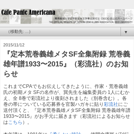
▼
2015/11/12
『定本荒巻義雄メタSF全集附録 荒巻義
雄年譜1933〜2015』（彩流社）のお知
らせ
これまでCPAでもお伝えしてきたように、作家・荒巻義雄
氏の初期メタ SFの名作が、巽先生を編集委員の 1人にむか
え、全 8巻で彩流社より復刻されました（別巻含む）。各
巻の帯についている応募券を官製ハガキに貼り
彩流社
にご
送付頂くと、『定本荒巻義雄メタSF全集附録 荒巻義雄年譜
1933〜2015』がお手元に届きます（彩流社によるお知らせ
は
こちら
）。