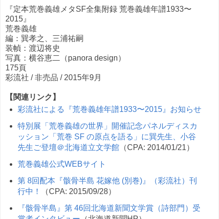
『定本荒巻義雄メタSF全集附録 荒巻義雄年譜1933〜
2015』
荒巻義雄
編：巽孝之、三浦祐嗣
装幀：渡辺将史
写真：横谷恵二（panora design）
175頁
彩流社 / 非売品 / 2015年9月
【関連リンク】
彩流社による『荒巻義雄年譜1933〜2015』お知らせ
特別展「荒巻義雄の世界」開催記念パネルディスカ
ッション「荒巻 SF の原点を語る」に巽先生、小谷
先生ご登壇＠北海道立文学館
（CPA: 2014/01/21）
荒巻義雄公式WEBサイト
第 8回配本『骸骨半島 花嫁他 (別巻)』（彩流社）刊
行中！
（CPA: 2015/09/28）
『骸骨半島』第 46回北海道新聞文学賞（詩部門）受
賞者インタビュー
（北海道新聞HP）