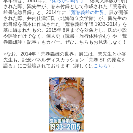
本年譜は、1981年に
『柔らかい時計』
徳間文庫版が刊行
された際、巽先生が、巻末付録として作成された「荒巻義
雄書誌総目録」と、2014年に
「荒巻義雄の世界」
展が開催
された際、井内佳津江氏（北海道立文学館）が、巽先生の
総目録を底本に作成された「荒巻義雄年譜 1933-2014」を
基に編まれたもの。2015年 8月までを対象とし、氏の小説
や評論だけでなく、個人史（読書・旅行体験含む）や「荒
巻義雄評・記事」もカバー。ぜひこちらもお見逃しなく！
※なお、2014年「荒巻義雄の世界」展には、巽先生と小谷
先生も、記念パネルディスカッション「荒巻 SF の原点を
語る」にご登壇されております（詳しくは
こちら
）。