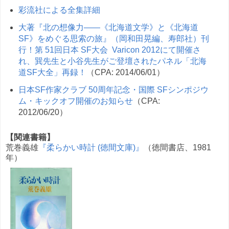
彩流社による全集詳細
大著『北の想像力——《北海道文学》と《北海道
SF》をめぐる思索の旅』（岡和田晃編、寿郎社）刊
行！第 51回日本 SF大会 Varicon 2012にて開催さ
れ、巽先生と小谷先生がご登壇されたパネル「北海
道SF大全」再録！
（CPA: 2014/06/01）
日本SF作家クラブ 50周年記念・国際 SFシンポジウ
ム・キックオフ開催のお知らせ
（CPA:
2012/06/20）
【関連書籍】
荒巻義雄
『柔らかい時計 (徳間文庫)』
（徳間書店、1981
年）