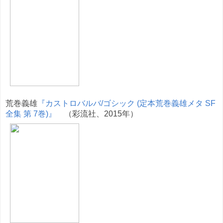
荒巻義雄
『カストロバルバ/ゴシック (定本荒巻義雄メタ SF
全集 第 7巻)』
（彩流社、2015年）