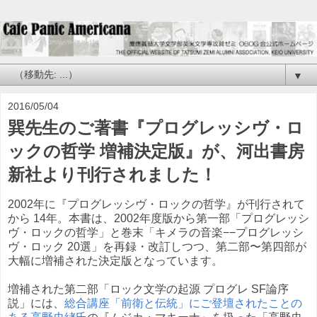
▼
2016/05/04
巽先生のご著書『プログレッシヴ・ロ
ックの哲学 増補決定版』が、河出書房
新社より刊行されました！
2002年に『プログレッシヴ・ロックの哲学』が刊行されて
から 14年。本書は、2002年度版から第一部「プログレッシ
ヴ・ロックの哲学」と巻末「キメラの音楽−−プログレッシ
ヴ・ロック 20選」を再録・改訂しつつ、第二部〜第四部が
大幅に増補された決定版となっています。
増補された第二部「ロック文学の起源 プログレ SF論序
説」には、
総合講座「前衛と伝統」にご登壇されたことの