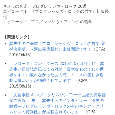
キメラの音楽 プログレッシヴ・ロック 20選
エピローグ 1 『プログレッシヴ・ロックの哲学』初版後
記
エピローグ 2 プログレッシヴ・ファンクの哲学
【関連リンク】
巽先生のご著書『プログレッシヴ・ロックの哲学 増
補決定版』（河出書房新社）出版間近です！
（CPA:
2016/04/18）
『レコード・コレクターズ 2015年 07 月号』に、巽
先生と難波弘之氏による対談「長大なものでしか世
界をすくい取れなかったあの時、イエスの美しき過
剰は輝いた」が掲載されています！
（CPA:
2015/08/16)
『文藝別冊 キング・クリムゾン 二十一世紀的異常音
楽の宮殿』刊行！巽先生へのインタビュー「漆黒の
触媒—プログレッシヴ・ロックの中のキング・クリ
ムゾンの特異性」が掲載されています！
（CPA: