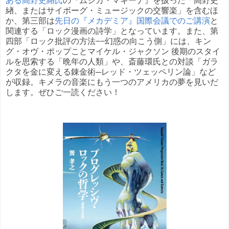
ある高野史緖氏
の『ムジカ・マキーナ』を扱った「高野史
緖、またはサイボーグ・ミュージックの交響楽」を含むほ
か、第三部は
先日の『メカデミア』国際会議でのご講演
と
関連する「ロック漫画の詩学」となっています。また、第
四部「ロック批評の方法−−幻惑の向こう側」には、キン
グ・オヴ・ポップことマイケル・ジャクソン 後期のスタイ
ルを思索する「晩年の人類」や、斎藤環氏との対談「ガラ
クタを金に変える錬金術─レッド・ツェッペリン論」など
が収録。キメラの音楽にもう一つのアメリカの夢を見いだ
します。ぜひご一読ください！