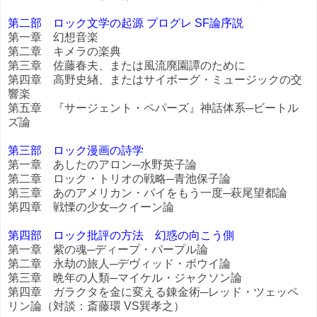
第二部 ロック文学の起源 プログレ SF論序説
第一章 幻想音楽
第二章 キメラの楽典
第三章 佐藤春夫、または風流廃園譚のために
第四章 高野史緖、またはサイボーグ・ミュージックの交
響楽
第五章 『サージェント・ペパーズ』神話体系─ビートル
ズ論
第三部 ロック漫画の詩学
第一章 あしたのアロン─水野英子論
第二章 ロック・トリオの戦略─青池保子論
第三章 あのアメリカン・パイをもう一度─萩尾望都論
第四章 戦慄の少女─クイーン論
第四部 ロック批評の方法 幻惑の向こう側
第一章 紫の魂─ディープ・パープル論
第二章 永劫の旅人─デヴィッド・ボウイ論
第三章 晩年の人類─マイケル・ジャクソン論
第四章 ガラクタを金に変える錬金術─レッド・ツェッペ
リン論（対談：斎藤環 VS巽孝之）