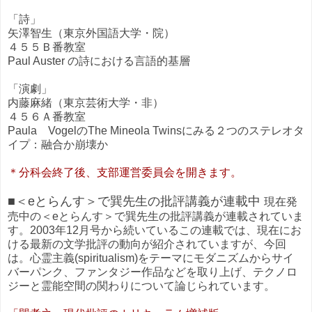
「詩」
矢澤智生（東京外国語大学・院）
４５５Ｂ番教室
Paul Auster の詩における言語的基層
「演劇」
内藤麻緒（東京芸術大学・非）
４５６Ａ番教室
Paula VogelのThe Mineola Twinsにみる２つのステレオタ
イプ：融合か崩壊か
＊分科会終了後、支部運営委員会を開きます。
■＜eとらんす＞で巽先生の批評講義が連載中
現在発
売中の＜eとらんす＞で巽先生の批評講義が連載されていま
す。2003年12月号から続いているこの連載では、現在にお
ける最新の文学批評の動向が紹介されていますが、今回
は。心霊主義(spiritualism)をテーマにモダニズムからサイ
バーパンク、ファンタジー作品などを取り上げ、テクノロ
ジーと霊能空間の関わりについて論じられています。