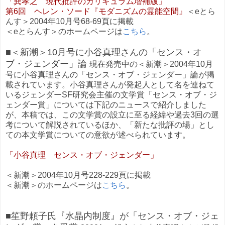
「巽孝之 現代批評のカリキュラム増補版」
第6回 ヘレン・ソード『モダニズムの霊能空間』
＜eとら
んす＞2004年10月号68-69頁に掲載
＜eとらんす＞のホームページは
こちら
。
■＜新潮＞10月号に小谷真理さんの「センス・オ
ブ・ジェンダー」論
現在発売中の＜新潮＞2004年10月
号に小谷真理さんの「センス・オブ・ジェンダー」論が掲
載されています。小谷真理さんが発起人として名を連ねて
いるジェンダーSF研究会主催の文学賞「センス・オブ・ジ
ェンダー賞」については下記のニュースで紹介しました
が、本稿では、この文学賞の設立に至る経緯や過去3回の選
考について解説されているほか、「新たな批評の場」とし
ての本文学賞についての意欲が述べられています。
「小谷真理 センス・オブ・ジェンダー」
＜新潮＞2004年10月号228-229頁に掲載
＜新潮＞のホームページは
こちら
。
■笙野頼子氏『水晶内制度』が「センス・オブ・ジェ