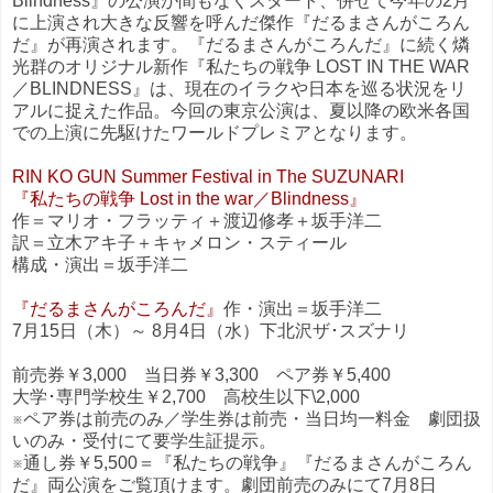
Blindness』の公演が間もなくスタート、併せて今年の2月
に上演され大きな反響を呼んだ傑作『だるまさんがころん
だ』が再演されます。『だるまさんがころんだ』に続く燐
光群のオリジナル新作『私たちの戦争 LOST IN THE WAR
／BLINDNESS』は、現在のイラクや日本を巡る状況をリ
アルに捉えた作品。今回の東京公演は、夏以降の欧米各国
での上演に先駆けたワールドプレミアとなります。
RIN KO GUN Summer Festival in The SUZUNARI
『私たちの戦争 Lost in the war／Blindness』
作＝マリオ・フラッティ＋渡辺修孝＋坂手洋二
訳＝立木アキ子＋キャメロン・スティール
構成・演出＝坂手洋二
『だるまさんがころんだ』
作・演出＝坂手洋二
7月15日（木）～ 8月4日（水）下北沢ザ･スズナリ
前売券￥3,000 当日券￥3,300 ペア券￥5,400
大学･専門学校生￥2,700 高校生以下\2,000
※ペア券は前売のみ／学生券は前売・当日均一料金 劇団扱
いのみ・受付にて要学生証提示。
※通し券￥5,500＝『私たちの戦争』『だるまさんがころん
だ』両公演をご覧頂けます。劇団前売のみにて7月8日