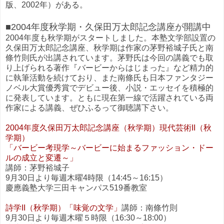
版、2002年）がある。
■2004年度秋学期・久保田万太郎記念講座が開講中
2004年度も秋学期がスタートしました。本塾文学部設置の
久保田万太郎記念講座、秋学期は作家の茅野裕城子氏と南
條竹則氏が出講されています。茅野氏は今回の講義でも取
り上げられる著作『バービーからはじまった』など精力的
に執筆活動を続けており、また南條氏も日本ファンタジー
ノベル大賞優秀賞でデビュー後、小説・エッセイを積極的
に発表しています。ともに現在第一線で活躍されている両
作家による講義、ぜひふるって御聴講下さい。
2004年度久保田万太郎記念講座（秋学期）
現代芸術II（秋
学期）
「バービー考現学～バービーに始まるファッション・ドー
ルの成立と変遷～」
講師：茅野裕城子
9月30日より毎週木曜4時限（14:45～16:15）
慶應義塾大学三田キャンパス519番教室
詩学II（秋学期）「味覚の文学」
講師：南條竹則
9月30日より毎週木曜５時限（16:30～18:00）