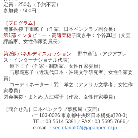
定員：250名（予約不要）
参加費：500円
［プログラム］
開催挨拶 下重暁子（作家、日本ペンクラブ副会長）
第1部 インタビュー・高遠菜穂子
聞き手：小谷真理（文芸
評論家、女性作家委員長）
第2部 パネルディスカッション
野中章弘（アジアプレ
ス・インターナショナル代表）
道下匡子（作家・翻訳家、女性作家委員）
与那覇恵子（近現代日本・沖縄文学研究者、女性作家委
員）
コーディネーター：巽 孝之（アメリカ文学者、女性作
家委員）
閉会挨拶・まとめ 入江曜子（作家、女性作家委員）
［問合せ先］日本ペンクラブ事務局（安西）
（〒103-0026 東京都中央区日本橋兜町20-3）
TEL : 03-5614-5391／FAX : 03-5695-7686／
e-mail ：
secretariat02@japanpen.or.jp