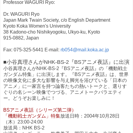
Professor WAGURI Ryo:
Dr. WAGURI Ryo
Japan Mark Twain Society, c/o English Department
Kyoto Koka Women's University
38 Kadono-cho Nishikyogoku, Ukyo-ku, Kyoto
915-0882, Japan
Fax: 075-325-5441 E-mail:
rb054@mail.koka.ac.jp
■小谷真理さんがNHK-BS-2『BSアニメ夜話』に出演
小谷真理さんがNHK-BS-2『BSアニメ夜話』の「機動戦士
ガンダム特集」に出演します。『BSアニメ夜話』は、世界
の映像文化に多大な影響を与え脚光を浴びている「日本の
アニメ」に一家言を持つ論客たちの熱いトークと、選りす
ぐりの名シーン映像でつづる、アニメトークバラエティ
ー。どうぞお楽しみに！
BSアニメ夜話（シリーズ第二弾）
「機動戦士ガンダム」特集
放送日時：2004年10月28日
（木）23:00-24:00
放送局：NHK BS-2