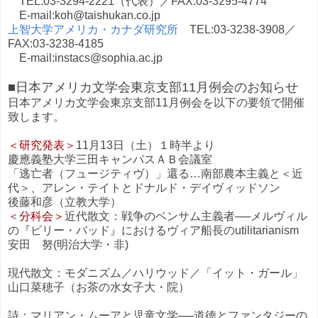
TEL:03-3294-2221（代表）／FAX:03-3295-4774
E-mail:koh@taishukan.co.jp
上智大学アメリカ・カナダ研究所
TEL:03-3238-3908／
FAX:03-3238-4185
E-mail:instacs@sophia.ac.jp
■日本アメリカ文学会東京支部11月例会のお知らせ
日本アメリカ文学会東京支部11月例会を以下の要領で開催
致します。
＜研究発表＞
11月13日（土）１時半より
慶應義塾大学三田キャンパスＡＢ会議室
「逃亡者（フュージティヴ）」還る…南部農本主義と＜近
代＞、アレン・テイトとドナルド・デイヴィッドソン
後藤和彦（立教大学）
＜分科会＞
近代散文：戦争のベンサム主義者──メルヴィル
の『ビリー・バッド』におけるヴィア船長のutilitarianism
安田 努(明治大学・非)
現代散文：モダニズム／ハリウッド／「イット・ガール」
山口菜穂子（お茶の水女子大・院）
詩：マリアン・ムーアと児童文学──道徳とファンタジーの