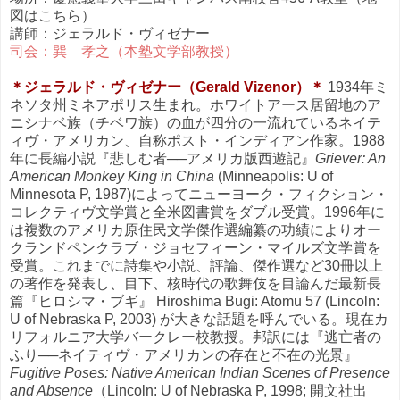
図はこちら）
講師：ジェラルド・ヴィゼナー
司会：巽 孝之（本塾文学部教授）
＊ジェラルド・ヴィゼナー（Gerald Vizenor）＊
1934年ミ
ネソタ州ミネアポリス生まれ。ホワイトアース居留地のア
ニシナベ族（チベワ族）の血が四分の一流れているネイテ
ィヴ・アメリカン、自称ポスト・インディアン作家。1988
年に長編小説『悲しむ者──アメリカ版西遊記』
Griever: An
American Monkey King in China
(Minneapolis: U of
Minnesota P, 1987)によってニューヨーク・フィクション・
コレクティヴ文学賞と全米図書賞をダブル受賞。1996年に
は複数のアメリカ原住民文学傑作選編纂の功績によりオー
クランドペンクラブ・ジョセフィーン・マイルズ文学賞を
受賞。これまでに詩集や小説、評論、傑作選など30冊以上
の著作を発表し、目下、核時代の歌舞伎を目論んだ最新長
篇『ヒロシマ・ブギ』 Hiroshima Bugi: Atomu 57 (Lincoln:
U of Nebraska P, 2003) が大きな話題を呼んでいる。現在カ
リフォルニア大学バークレー校教授。邦訳には『逃亡者の
ふり──ネイティヴ・アメリカンの存在と不在の光景』
Fugitive Poses: Native American Indian Scenes of Presence
and Absence
（Lincoln: U of Nebraska P, 1998; 開文社出