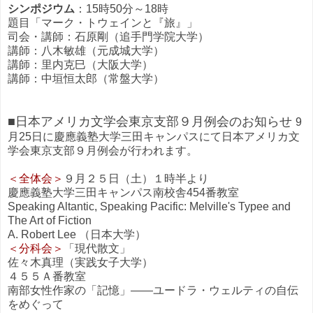
シンポジウム
：15時50分～18時
題目「マーク・トウェインと『旅』」
司会・講師：石原剛（追手門学院大学）
講師：八木敏雄（元成城大学）
講師：里内克巳（大阪大学）
講師：中垣恒太郎（常盤大学）
■日本アメリカ文学会東京支部９月例会のお知らせ
9
月25日に慶應義塾大学三田キャンパスにて日本アメリカ文
学会東京支部９月例会が行われます。
＜全体会＞
９月２５日（土）１時半より
慶應義塾大学三田キャンパス南校舎454番教室
Speaking Altantic, Speaking Pacific: Melville's Typee and
The Art of Fiction
A. Robert Lee （日本大学）
＜分科会＞
「現代散文」
佐々木真理（実践女子大学）
４５５Ａ番教室
南部女性作家の「記憶」――ユードラ・ウェルティの自伝
をめぐって