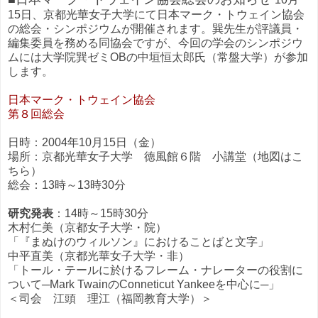
15日、京都光華女子大学にて日本マーク・トウェイン協会
の総会・シンポジウムが開催されます。巽先生が評議員・
編集委員を務める同協会ですが、今回の学会のシンポジウ
ムには大学院巽ゼミOBの中垣恒太郎氏（常盤大学）が参加
します。
日本マーク・トウェイン協会
第８回総会
日時：2004年10月15日（金）
場所：京都光華女子大学 徳風館６階 小講堂（地図はこ
ちら）
総会：13時～13時30分
研究発表
：14時～15時30分
木村仁美（京都女子大学・院）
「『まぬけのウィルソン』におけることばと文字」
中平直美（京都光華女子大学・非）
「トール・テールに於けるフレーム・ナレーターの役割に
ついて─Mark TwainのConneticut Yankeeを中心に─」
＜司会 江頭 理江（福岡教育大学）＞