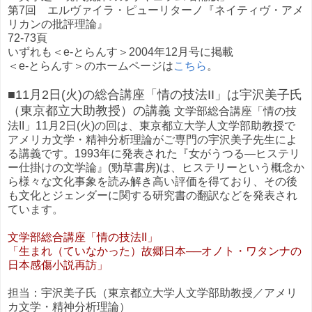
第7回 エルヴァイラ・ピューリターノ『ネイティヴ・アメ
リカンの批評理論』
72-73頁
いずれも＜e-とらんす＞2004年12月号に掲載
＜e-とらんす＞のホームページは
こちら
。
■11月2日(火)の総合講座「情の技法II」は宇沢美子氏
（東京都立大助教授）の講義
文学部総合講座「情の技
法II」11月2日(火)の回は、東京都立大学人文学部助教授で
アメリカ文学・精神分析理論がご専門の宇沢美子先生によ
る講義です。1993年に発表された『女がうつる―ヒステリ
ー仕掛けの文学論』(勁草書房)は、ヒステリーという概念か
ら様々な文化事象を読み解き高い評価を得ており、その後
も文化とジェンダーに関する研究書の翻訳などを発表され
ています。
文学部総合講座「情の技法II」
「生まれ（ていなかった）故郷日本──オノト・ワタンナの
日本感傷小説再訪」
担当：宇沢美子氏（東京都立大学人文学部助教授／アメリ
カ文学・精神分析理論）