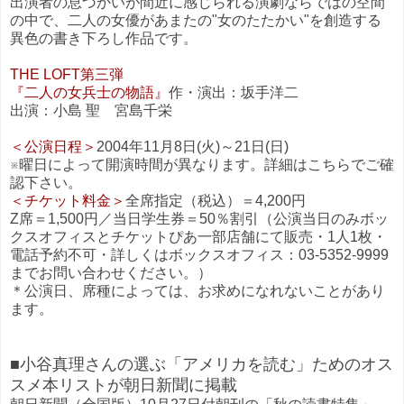
出演者の息づかいが間近に感じられる演劇ならではの空間
の中で、二人の女優があまたの"女のたたかい"を創造する
異色の書き下ろし作品です。
THE LOFT第三弾
『二人の女兵士の物語』
作・演出：坂手洋二
出演：小島 聖 宮島千栄
＜公演日程＞
2004年11月8日(火)～21日(日)
※曜日によって開演時間が異なります。詳細はこちらでご確
認下さい。
＜チケット料金＞
全席指定（税込）＝4,200円
Z席＝1,500円／当日学生券＝50％割引（公演当日のみボッ
クスオフィスとチケットぴあ一部店舗にて販売・1人1枚・
電話予約不可・詳しくはボックスオフィス：03-5352-9999
までお問い合わせください。）
＊公演日、席種によっては、お求めになれないことがあり
ます。
■小谷真理さんの選ぶ「アメリカを読む」ためのオス
スメ本リストが朝日新聞に掲載