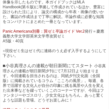
体像を示したものです。本ガイドブックはMLA
Handbook(第６版)に準拠して作成されているほか、豊富に
設けられた注により、論文の構成から年表・画像の使いか
た、書誌の作成法まで丁寧に解説。卒論作成に必要な知識
をコンパクトにまとめた一冊となっています。
Panic Americana別冊：巽ゼミ卒論ガイド Ver.2
発行＝慶應
義塾大学文学部英米文学専攻巽ゼミ
A5版・40頁
※現役ゼミ生はゼミ代に連絡のうえ必ず入手するようにして
下さい。
■小谷真理さんの連載が朝日新聞にてスタート
小谷真
理さんの連載が朝日新聞夕刊にて7月12日より始まりま
す。今回連載を担当されるのは、同紙夕刊文化面（全国
版）に掲載されているコラム「こころの風景」。毎週、各
界で活躍する文化人が自分の印象に残る風景や人生を変え
た出来事などを綴っていくこのコーナーですが、今回はフ
ァンタジーやゴスロリ、少女文化はもちろん、あっと驚く
ような話題も登場。どうぞお楽しみに！