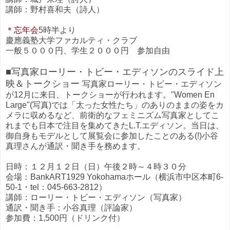
講師：野村喜和夫（詩人）
＊忘年会
5時半より
慶應義塾大学ファカルティ・クラブ
一般５０００円、学生２０００円 参加自由
■写真家ローリー・トビー・エディソンのスライド上
映＆トークショー
写真家ローリー・トビー・エディソン
が12月に来日、トークショーが行われます。"Women En
Large"(写真)では「太った女性たち」のありのままの姿をカ
メラに収めるなど、前衛的なフェミニズム写真家としてこ
れまでも日本で注目を集めてきたL.T.エディソン。当日は、
御自身もモデルとして展覧会に参加したことのある(!)小谷
真理さんが通訳・聞き手を務めます。
日時：１２月１２日（日）午後２時～４時３０分
会場：BankART1929 Yokohamaホール（横浜市中区本町6-
50-1・tel：045-663-2812）
講師：ローリー・トビー・エディソン（写真家）
通訳・聞き手：小谷真理（評論家）
参加費：1,500円（ドリンク付）