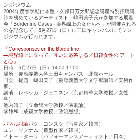
ンポジウム
2004年度春学期に本塾・久保田万太郎記念講座特別招聘講
師を務めているアーティスト・嶋田美子氏が参加する展覧
会「Borderline Cases - 境界線上の女たちへ」が開催される
のを記念して、6月27日（日）に三田キャンパスにてシン
ポジウムが行われます。
「Co-responses on the Borderline
―境界線上に立って、互いに応答する／日韓女性の アート
と心」
日時：6月27日（日）14:00-17:00
場所：慶應義塾大学三田キャンパス 北館ホール
司会・提題：嶋田美子（慶應義塾大学文学部講師／美術作
家）
講演：レベッカ・ジェニスン（京都精華大学教授／女性
学）
池内靖子（立命館大学教授／演劇論）
李静和（成蹊大学教授／政治思想）
パネル討論
パク ヨンスク（写真家／韓国）
ユン ソクナム（造型作家／韓国）
イトー・ターリ（パフォーマンスアーティスト／日本）