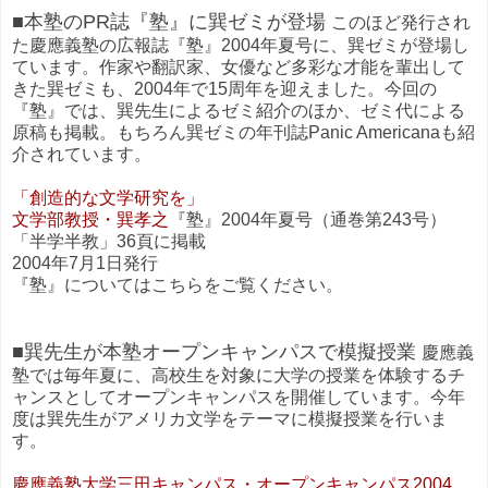
■本塾のPR誌『塾』に巽ゼミが登場
このほど発行され
た慶應義塾の広報誌『塾』2004年夏号に、巽ゼミが登場し
ています。作家や翻訳家、女優など多彩な才能を輩出して
きた巽ゼミも、2004年で15周年を迎えました。今回の
『塾』では、巽先生によるゼミ紹介のほか、ゼミ代による
原稿も掲載。もちろん巽ゼミの年刊誌Panic Americanaも紹
介されています。
「創造的な文学研究を」
文学部教授・巽孝之
『塾』2004年夏号（通巻第243号）
「半学半教」36頁に掲載
2004年7月1日発行
『塾』についてはこちらをご覧ください。
■巽先生が本塾オープンキャンパスで模擬授業
慶應義
塾では毎年夏に、高校生を対象に大学の授業を体験するチ
ャンスとしてオープンキャンパスを開催しています。今年
度は巽先生がアメリカ文学をテーマに模擬授業を行いま
す。
慶應義塾大学三田キャンパス・オープンキャンパス2004