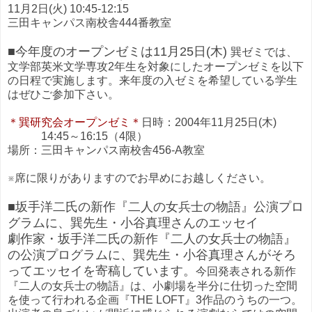
11月2日(火) 10:45-12:15
三田キャンパス南校舎444番教室
■今年度のオープンゼミは11月25日(木)
巽ゼミでは、
文学部英米文学専攻2年生を対象にしたオープンゼミを以下
の日程で実施します。来年度の入ゼミを希望している学生
はぜひご参加下さい。
＊巽研究会オープンゼミ＊
日時：2004年11月25日(木)
14:45～16:15（4限）
場所：三田キャンパス南校舎456-A教室
※席に限りがありますのでお早めにお越しください。
■坂手洋二氏の新作『二人の女兵士の物語』公演プロ
グラムに、巽先生・小谷真理さんのエッセイ
劇作家・坂手洋二氏の新作『二人の女兵士の物語』
の公演プログラムに、巽先生・小谷真理さんがそろ
ってエッセイを寄稿しています。
今回発表される新作
『二人の女兵士の物語』は、小劇場を半分に仕切った空間
を使って行われる企画『THE LOFT』3作品のうちの一つ。