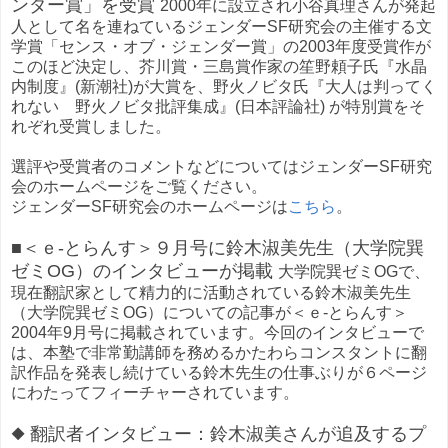
ンダー賞」を受賞
2000年に設立され小谷真理さんが発起
人として名を連ねているジェンダーSF研究会の主催する文
学賞「センス・オブ・ジェンダー賞」の2003年度受賞作が
このほど決定し、芥川賞・三島賞作家の笙野頼子氏『水晶
内制度』(新潮社)が大賞を、野火ノビタ氏『大人は判ってく
れない 野火ノビタ批評集成』(日本評論社) が特別賞をそ
れぞれ受賞しました。
選評や受賞者のコメントなどについてはジェンダーSF研究
会のホームページをご覧ください。
ジェンダーSF研究会のホームページは
こちら
。
■＜ｅ-とらんす＞９月号に鈴木淑美先生（大学院巽
ゼミOG）のインタビューが掲載
大学院巽ゼミOGで、
現在翻訳家として精力的に活動されている鈴木淑美先生
（大学院巽ゼミOG）についての記事が＜ｅ-とらんす＞
2004年9月号に掲載されています。今回のインタビューで
は、本塾で非常勤講師を務めるかたわらコンスタントに翻
訳作品を発表し続けている鈴木先生の仕事ぶりが６ページ
にわたってフィーチャーされています。
◆ 翻訳者インタビュー：鈴木淑美さんが追及するプ