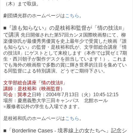
（木）まで取扱。
劇団燐光群のホームページは
こちら
。
■『誰も知らない』の是枝裕和監督が「情の技法II」
で講演
先日開催された第57回カンヌ国際映画祭にて、柳
楽優弥氏が最優秀男優賞を史上最年少で受賞した映画『誰
も知らない』の監督・是枝裕和氏が、文学部総合講座「情
の技法II」にゲストとして来校します（本作では巽ゼミ7期
生・西川朝子が製作デスクを担当しています！）。これま
でも海外の映画祭で多数の賞に輝き世界的注目を集めてい
る同監督による特別講演、どうぞご期待下さい。
文学部総合講座「情の技法II」
講師：是枝裕和（映画監督）
司会：巽孝之
日時：2004年7月13日（火）10:45-12:15
場所：慶應義塾大学三田キャンパス 北館ホール
※履修者以外の学生も入場できます。
是枝裕和氏のホームページは
こちら
。
■「Borderline Cases - 境界線上の女たちへ」記念シ