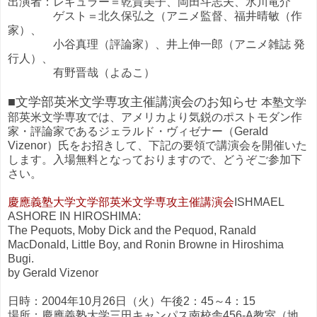
出演者：レギュラー＝乾貴美子、岡田斗志夫、氷川竜介
ゲスト＝北久保弘之（アニメ監督、福井晴敏（作
家）、
小谷真理（評論家）、井上伸一郎（アニメ雑誌 発
行人）、
有野晋哉（よゐこ）
■文学部英米文学専攻主催講演会のお知らせ
本塾文学
部英米文学専攻では、アメリカより気鋭のポストモダン作
家・評論家であるジェラルド・ヴィゼナー（Gerald
Vizenor）氏をお招きして、下記の要領で講演会を開催いた
します。入場無料となっておりますので、どうぞご参加下
さい。
慶應義塾大学文学部英米文学専攻主催講演会
ISHMAEL
ASHORE IN HIROSHIMA:
The Pequots, Moby Dick and the Pequod, Ranald
MacDonald, Little Boy, and Ronin Browne in Hiroshima
Bugi.
by Gerald Vizenor
日時：2004年10月26日（火）午後2：45～4：15
場所：慶應義塾大学三田キャンパス南校舎456-A教室（地