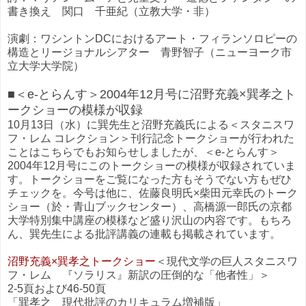
書き換え 関口 千亜紀（立教大学・非）
演劇：ワシントンDCにおけるアート・フィランソロピーの
構造とリージョナルシアター 青野智子（ニューヨーク市
立大学大学院）
■＜e-とらんす＞2004年12月号に沼野充義×巽孝之ト
ークショーの模様が収録
10月13日（水）に巽先生と沼野充義氏による＜スタニスワ
フ・レム コレクション＞刊行記念トークショーが行われた
ことはこちらでもお知らせしましたが、＜e-とらんす＞
2004年12月号にこのトークショーの模様が収録されていま
す。トークショーをご覧になった方もそうでない方もぜひ
チェックを。今号は他に、佐藤良明氏×柴田元幸氏のトーク
ショー（於・青山ブックセンター）、高橋源一郎氏の京都
大学特別集中講座の模様など盛り沢山の内容です。もちろ
ん、巽先生による批評講義の連載も掲載されています。
沼野充義×巽孝之トークショー
＜現代文学の巨人スタニスワ
フ・レム 『ソラリス』新訳の圧倒的な「他者性」＞
2-5頁および46-50頁
「巽孝之 現代批評のカリキュラム増補版」