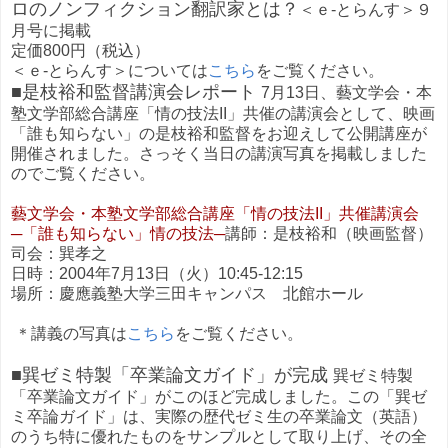
ロのノンフィクション翻訳家とは？
＜ｅ-とらんす＞９
月号に掲載
定価800円（税込）
＜ｅ-とらんす＞については
こちら
をご覧ください。
■是枝裕和監督講演会レポート
7月13日、藝文学会・本
塾文学部総合講座「情の技法II」共催の講演会として、映画
「誰も知らない」の是枝裕和監督をお迎えして公開講座が
開催されました。さっそく当日の講演写真を掲載しました
のでご覧ください。
藝文学会・本塾文学部総合講座「情の技法II」共催講演会
─「誰も知らない」情の技法─
講師：是枝裕和（映画監督）
司会：巽孝之
日時：2004年7月13日（火）10:45-12:15
場所：慶應義塾大学三田キャンパス 北館ホール
＊講義の写真は
こちら
をご覧ください。
■巽ゼミ特製「卒業論文ガイド」が完成
巽ゼミ特製
「卒業論文ガイド」がこのほど完成しました。この「巽ゼ
ミ卒論ガイド」は、実際の歴代ゼミ生の卒業論文（英語）
のうち特に優れたものをサンプルとして取り上げ、その全