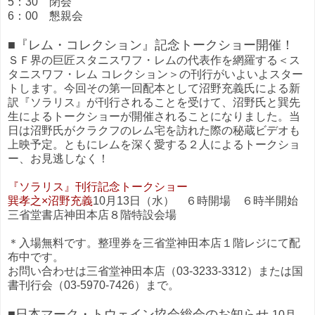
5：30 閉会
6：00 懇親会
■『レム・コレクション』記念トークショー開催！
ＳＦ界の巨匠スタニスワフ・レムの代表作を網羅する＜ス
タニスワフ・レム コレクション＞の刊行がいよいよスター
トします。今回その第一回配本として沼野充義氏による新
訳『ソラリス』が刊行されることを受けて、沼野氏と巽先
生によるトークショーが開催されることになりました。当
日は沼野氏がクラクフのレム宅を訪れた際の秘蔵ビデオも
上映予定。ともにレムを深く愛する２人によるトークショ
ー、お見逃しなく！
『ソラリス』刊行記念トークショー
巽孝之×沼野充義
10月13日（水） ６時開場 ６時半開始
三省堂書店神田本店８階特設会場
＊入場無料です。整理券を三省堂神田本店１階レジにて配
布中です。
お問い合わせは三省堂神田本店（03-3233-3312）または国
書刊行会（03-5970-7426）まで。
■日本マーク・トウェイン協会総会のお知らせ
10月