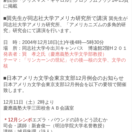
劇団昴『クリスマス・キャロル』プログラムブック14-15頁
に掲載
■巽先生が同志社大学アメリカ研究所で講演
巽先生が
同志社大学アメリカ研究所、「アメリカニズムの多角的研
究」研究会にて講演を行います。
日 時：2004年12月18日(土)午後4時―5時30分
場 所：同志社大学今出川キャンパス 博遠館2階H２０１
発表者：巽 孝之氏（慶應義塾大学文学部教授）
テーマ：「リンカーンの世紀」その後―核の文学、文学の
核
■日本アメリカ文学会東京支部12月例会のお知らせ
日本アメリカ文学会東京支部12月例会を以下の要領で開催
致します。
12月11日（土）2時より
慶應義塾大学三田校舎ＡＢ会議室
＊12月シンポ
エズラ・パウンドの詩をどう読むか
司会・講師：新倉俊一（明治学院大学名誉教授）
講師：城戸朱理（詩人）