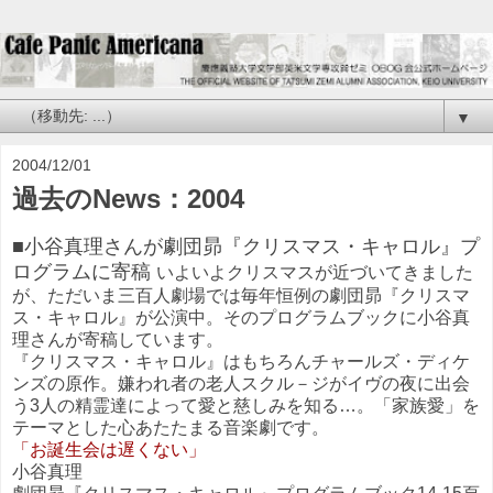
▼
2004/12/01
過去のNews：2004
■小谷真理さんが劇団昴『クリスマス・キャロル』プ
ログラムに寄稿
いよいよクリスマスが近づいてきました
が、ただいま三百人劇場では毎年恒例の劇団昴『クリスマ
ス・キャロル』が公演中。そのプログラムブックに小谷真
理さんが寄稿しています。
『クリスマス・キャロル』はもちろんチャールズ・ディケ
ンズの原作。嫌われ者の老人スクル－ジがイヴの夜に出会
う3人の精霊達によって愛と慈しみを知る…。「家族愛」を
テーマとした心あたたまる音楽劇です。
「お誕生会は遅くない」
小谷真理