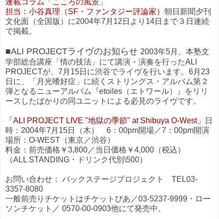
連載コラム「こころの風景」
担当：小谷真理（SF・ファンタジー評論家）
朝日新聞夕刊
文化面（全国版）に2004年7月12日より14日まで３日連続
で掲載。
■ALI PROJECTライヴのお知らせ
2003年5月、本塾文
学部総合講座「情の技法」にて講演・演奏を行ったALI
PROJECTが、7月15日に渋谷でライヴを行います。6月23
日に、「月光嗜好症」に続くストリングス・アルバム第２
弾となるニューアルバム『etoiles（エトワール）』をリリ
ースしたばかりの同ユニットによる必見のライヴです。
「ALI PROJECT LIVE "地獄の季節" at Shibuya O-West」
日
時：2004年7月15日（木） 6：00pm開場／7：00pm開演
場所：O-WEST（東京／渋谷）
料金：前売価格￥3,800／当日価格￥4,000（税込）
（ALL STANDING・ドリンク代別\500）
お問い合わせ： バックステージプロジェクト TEL03-
3357-8080
一般前売りチケットはチケットぴあ／03-5237-9999・ロー
ソンチケット／ 0570-00-0903他にて発売中。