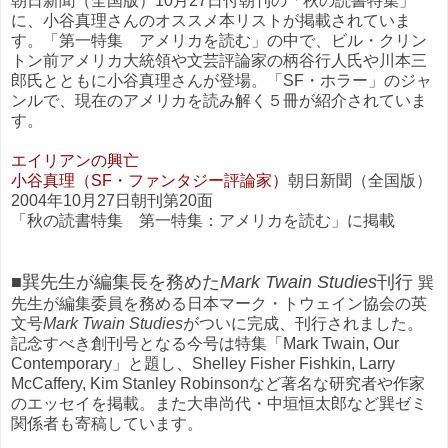
朝日新聞（全国版）10月27日付朝刊の「秋の読書特集」
に、小谷真理さんのオススメ本リストが掲載されていま
す。「第一特集 アメリカを読む」の中で、ビル・クリン
トン前アメリカ大統領や文芸評論家の柄谷行人氏や川本三
郎氏とともに小谷真理さんが登場。「SF・ホラー」のジャ
ンルで、現在のアメリカを読み解く５冊が紹介されていま
す。
エイリアンの興亡
小谷真理（SF・ファンタジー評論家）
朝日新聞（全国版）
2004年10月27日朝刊第20面
「秋の読書特集 第一特集：アメリカを読む」に掲載
■巽先生が編集長を務めた
Mark Twain Studies
刊行
巽
先生が編集委員を務める日本マーク・トウェイン協会の英
文号
Mark Twain Studies
がついに完成、刊行されました。
記念すべき創刊号となる今号は特集「Mark Twain, Our
Contemporary」と題し、Shelley Fisher Fishkin, Larry
McCaffery, Kim Stanley Robinsonなど著名な研究者や作家
のエッセイを掲載。また大串尚代・中垣恒太郎など巽ゼミ
関係者も寄稿しています。