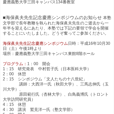
慶應義塾大学三田キャンパス134番教室
■海保眞夫先生記念慶應シンポジウムのお知らせ
本塾
文学部で長年教鞭を執られた海保眞夫先生のご逝去から一
年半を迎えるにあたり、本塾では下記の要領で学会を開催
することにいたしました。どうぞ奮ってご参加ください。
海保眞夫先生記念慶應シンポジウム
日時：平成16年10月30
日（土）午後1時より
場所：慶應義塾大学三田キャンパス東館8階ホール
プログラム：
1：00 開会
1：15 研究発表 中村哲子氏（日本医科大学）
2：00 休憩
2：15 シンポジウム「文人たちの十八世紀」
講師：大西洋一氏（秋田大学）、三馬志伸氏（玉
川大学）、
原田範行氏（杏林大学）、白鳥義博氏（トロント
大学訪問研究員）
4：15 休憩
4：30 講演 鷲見洋一氏（塾文学部）