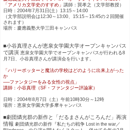
「アメリカ文学史のすすめ」
講師：巽孝之（文学部教授）
日時：2004年7月31日(土）13:15～14:00
（文学部説明会は12:30～13:00、15:15～15:45の２回開催
されます）
場所：慶應義塾大学三田キャンパス
■小谷真理さんが恵泉女学園大学オープンキャンパス
で講演
恵泉女学園大学でオープンキャンパスが行われる8
月7日、小谷真理さんが講演会を行います。
「ハリーポッターと魔法の学校はどのように出来上がった
か
──ファンタジーをみる女性の視点」
講師：小谷真理（SF・ファンタジー評論家）
日時：2004年8月7日（土）午前10時30分～12時
場所：恵泉女学園大学多摩キャンパス
■劇団燐光群の新作と「だるまさんがころんだ」再演
情報
劇団燐光群の新作『私たちの戦争 Lost in the war／