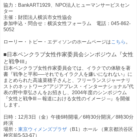
協力：BankART1929、NPO法人ヒューマンサービスセン
ター
主催：財団法人横浜市女性協会
参加申込・問合せ：横浜女性フォーラム 電話：045-862-
5052
ローリー・トビー・エディソンのホームページは
こちら
。
■日本ペンクラブ女性作家委員会シンポジウム『女性
と戦争III』
日本ペンクラブ女性作家委員会では、イラクでの体験を著
書『戦争と平和──それでもイラク人を嫌いになれない』に
まとめられた高遠菜穂子さんと、フリーランスジャーナリ
ストのネットワーク“アジアプレス・インターナショナル”代
表の野中章弘さんをお招きし、2004年度のシンポジウム
『女性と戦争III ─ 報道における女性のイメージ ─』を開催
します。
日時：12月3日（金）午後6時開場／6時30分開演／8時30分
終演
場所：
東京ウィメンズプラザ
（B1）ホール （東京都渋谷区
神宮前5-53-67）