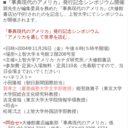
■『事典現代のアメリカ』発行記念シンポジウム開催
巽先生が編集委員を務めた『事典現代のアメリカ』(大修館
書店)が刊行されたのを記念し、上智大学にてシンポジウム
が開催されます。
『事典現代のアメリカ』発行記念シンポジウム
「アメリカを通して世界を読む」
<日時>2004年11月26日（金）午後６時(５時半開場)
<場所>上智大学８号館２階208号室
<主催>上智大学アメリカ･カナダ研究所／大修館書店
<参加費･定員>入場無料・定員110名（先着順ですので、当
日会場までおいでください）
<パネリスト>
小田隆裕（朝日新聞国際担当）
巽孝之（慶應義塾大学文学部教授）
能登路雅子（東京大学
大学院総合文化研究科教授）
吉見俊哉（東京大学大学院情報学環教授）
<司会>
松尾弌之（上智大学外国語学部教授）
<問合せ>
大修館書店編集部『事典現代のアメリカ』係