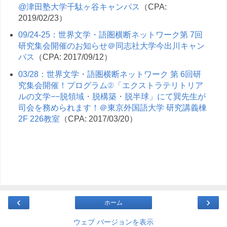
@津田塾大学千駄ヶ谷キャンパス
（CPA:
2019/02/23）
09/24-25：世界文学・語圏横断ネットワーク第 7回
研究集会開催のお知らせ＠同志社大学今出川キャン
パス
（CPA: 2017/09/12）
03/28：世界文学・語圏横断ネットワーク 第 6回研
究集会開催！プログラム②「エクストラテリトリア
ルの文学−−脱領域・脱構築・脱半球」にて巽先生が
司会を務められます！＠東京外国語大学 研究講義棟
2F 226教室
（CPA: 2017/03/20）
‹
›
ホーム
ウェブ バージョンを表示