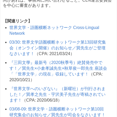
問があれば、事務局に問い合わせること。CLN運営委員会
を中心に審査があります。
【関連リンク】
世界文学・語圏横断ネットワーク Cross-Lingual
Network
03/30: 世界文学語圏横断ネットワーク第13回研究集
会（オンライン開催）のお知らせ／巽先生がご登壇
なさいます！
（CPA: 2021/03/24）
『三田文學』最新号（2020秋季号）絶賛発売中で
す！／巽先生×小倉孝誠先生×秋草俊一郎先生 座談会
「「世界文学」の現在」収録しています！
（CPA:
2020/10/21）
『世界文学へのいざない』（新曜社）が刊行されま
した！／巽孝之先生・宇沢美子先生が寄稿されてい
ます！
（CPA: 2020/06/18）
03/08-09: 世界文学・語圏横断ネットワーク第10回
研究集会のお知らせ／巽先生が司会をなさいます！