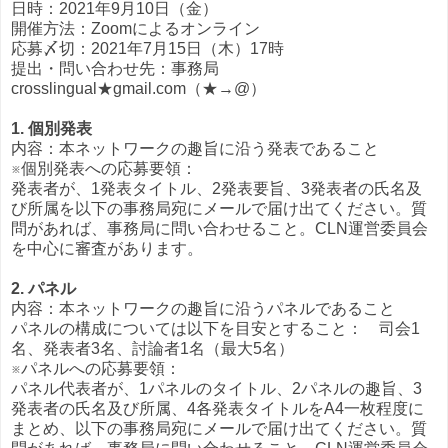
日時：2021年9月10日（金）
開催方法：Zoomによるオンライン
応募〆切：2021年7月15日（木）17時
提出・問い合わせ先：事務局
crosslingual★gmail.com（★→@）
1. 個別発表
内容：本ネットワークの趣旨に沿う発表であること
※個別発表への応募要領：
発表者が、1発表タイトル、2発表要旨、3発表者の氏名及
び所属を以下の事務局宛にメールで届け出てください。質
問があれば、事務局に問い合わせること。CLN運営委員会
を中心に審査があります。
2. パネル
内容：本ネットワークの趣旨に沿うパネルであること
パネルの構成については以下を目安とすること： 司会1
名、発表者3名、討論者1名（最大5名）
※パネルへの応募要領：
パネル代表者が、1パネルのタイトル、2パネルの趣旨、3
発表者の氏名及び所属、4各発表タイトルをA4一枚程度に
まとめ、以下の事務局宛にメールで届け出てください。質