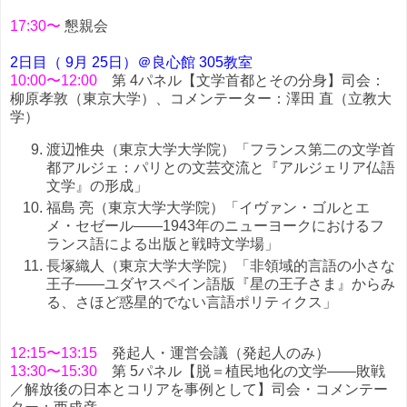
17:30〜
懇親会
2日目（ 9月 25日）＠良心館 305教室
10:00〜12:00
第 4パネル【文学首都とその分身】司会：
柳原孝敦（東京大学）、コメンテーター：澤田 直（立教大
学）
渡辺惟央（東京大学大学院）「フランス第二の文学首
都アルジェ：パリとの文芸交流と『アルジェリア仏語
文学』の形成」
福島 亮（東京大学大学院）「イヴァン・ゴルとエ
メ・セゼール――1943年のニューヨークにおけるフ
ランス語による出版と戦時文学場」
長塚織人（東京大学大学院）「非領域的言語の小さな
王子――ユダヤスペイン語版『星の王子さま』からみ
る、さほど惑星的でない言語ポリティクス」
12:15〜13:15
発起人・運営会議（発起人のみ）
13:30〜15:30
第 5パネル【脱＝植民地化の文学――敗戦
／解放後の日本とコリアを事例として】司会・コメンテー