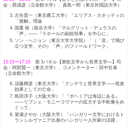
会：西成彦（立命館大学）、真島一郎（東京外国語大学）
古矢晋一（東京農工大学）「エリアス・カネッティの
「接触」理論
国重 裕（龍谷大学）「マルグリット・デュラスの
「声」――『ラホールの副総領事』を中心に」
ソン・へジョン（東京大学大学院）「（「音」で飛び
立つ文学、その）「声」のフィールドワーク」
15:15〜17:15
第 3パネル【東欧文学から世界文学へ】司
会：阿部賢一（東京大学）、コメンテーター：田中壮泰
（立命館大学）
須藤輝彦（東京大学）「クンデラと世界文学――視差
効果としての亡命」
島田淳子（大阪大学）「『ボヘミアは海辺にある』
――リブシェ・モニーコヴァーの拡大する中欧像をめ
ぐって」
簗瀬さやか（大阪大学）「ハンガリー文学におけるト
ランシルヴァニア出身のハンガリー人作家の活躍」