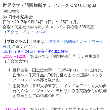
世界文学・語圏横断ネットワーク Cross-Lingual
Network
第 7回研究集会
日時：2017年 9月 24日（日）〜 25日（月）
会場：同志社大学今出川キャンパス 良心館 305教室
（
アクセス
／
キャンパス
）
【プログラム】
※詳細は
世界文学・語圏横断ネットワーク
FB
をご覧ください。
1日目（ 9月 24日）＠良心館 305教室
10:30〜12:00
第 1パネル【個別発表】司会：中川成美
（立命館大学）
目野由希（国士舘大学）「1954年ロンドンにおける
亡命ペン作家作品集刊行に至るまでの国際ペンクラ
ブ・ロンドン本部と欧州史」
志賀俊介（首都大学東京）「インド系アメリカ人の自
発的亡命――ジュンパ・ラヒリにみる英語からの脱却
と作家としての権威の所在」
13:00〜15:00
第 2パネル【文学と人類学のボーダー】司