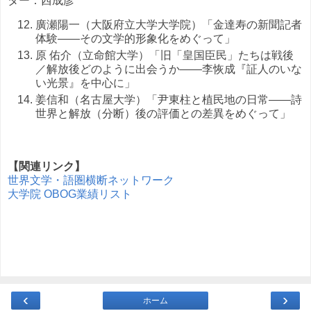
ター：西成彦
廣瀬陽一（大阪府立大学大学院）「金達寿の新聞記者
体験――その文学的形象化をめぐって」
原 佑介（立命館大学）「旧「皇国臣民」たちは戦後
／解放後どのように出会うか――李恢成『証人のいな
い光景』を中心に」
姜信和（名古屋大学）「尹東柱と植民地の日常――詩
世界と解放（分断）後の評価との差異をめぐって」
【関連リンク】
世界文学・語圏横断ネットワーク
大学院 OBOG業績リスト
‹
›
ホーム