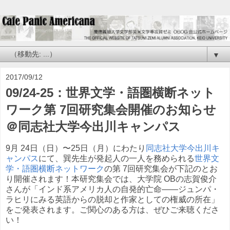
▼
2017/09/12
09/24-25：世界文学・語圏横断ネット
ワーク第 7回研究集会開催のお知らせ
＠同志社大学今出川キャンパス
9月 24日（日）〜25日（月）にわたり
同志社大学今出川キ
ャンパス
にて、巽先生が発起人の一人を務められる
世界文
学・語圏横断ネットワーク
の第 7回研究集会が下記のとお
り開催されます！本研究集会では、大学院 OBの志賀俊介
さんが「インド系アメリカ人の自発的亡命――ジュンパ・
ラヒリにみる英語からの脱却と作家としての権威の所在」
をご発表されます。ご関心のある方は、ぜひご来聴くださ
い！