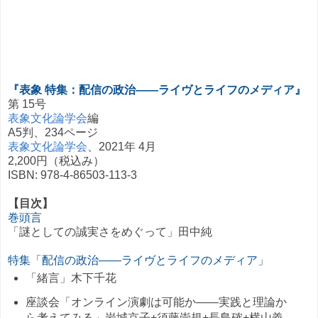
『表象
特集：配信の政治――ライヴとライフのメディア
』
第 15号
表象文化論学会
編
A5判、234ページ
表象文化論学会
、2021年 4月
2,200円（税込み）
ISBN: 978-4-86503-113-3
【目次】
巻頭言
「謎としての誠実さをめぐって」田中純
特集「配信の政治――ライヴとライフのメディア」
「緒言」木下千花
座談会「オンライン演劇は可能か――実践と理論か
ら考えてみる」岩城京子+須藤崇規+長島確+横山義