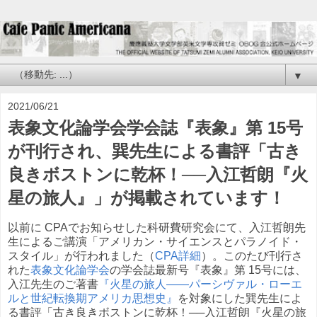
▼
2021/06/21
表象文化論学会学会誌『表象』第 15号
が刊行され、巽先生による書評「古き
良きボストンに乾杯！──入江哲朗『火
星の旅人』」が掲載されています！
以前に CPAでお知らせした科研費研究会にて、入江哲朗先
生によるご講演「アメリカン・サイエンスとパラノイド・
スタイル」が行われました（
CPA詳細
）。このたび刊行さ
れた
表象文化論学会
の学会誌最新号『表象』第 15号には、
入江先生のご著書
『火星の旅人――パーシヴァル・ローエ
ルと世紀転換期アメリカ思想史』
を対象にした巽先生によ
る書評
「古き良きボストンに乾杯！──入江哲朗『火星の旅