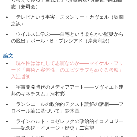
志（兼司会）
「テレビという事実」スタンリー・カヴェル（堀潤
之訳）
「ウイルスに学ぶ――自宅という柔らかい監獄から
の脱出」ポール・B・プレシアド（岸茉利訳）
論文
「現在性ははたして恩寵なのか――マイケル・フリ
ード「芸術と客体性」のエピグラフをめぐる考察」
入江哲朗
「宇宙開発時代のメディアアート——ソヴィエト連
邦のキネチズム」河村彩
「ランシエールの政治的テクスト読解の諸相――フ
ロベール論に基づいて」鈴木亘
「ラインハルト・コゼレックの政治的イコノロジー
――記念碑・イメージ・歴史」二宮望