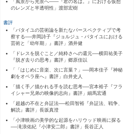
「風景から光景へ——『君の名は。』における仮想
のレンズと半透明性」渡部宏樹
書評
「バタイユの芸術論を新たなパースペクティブで考
察する──井岡詩子『ジョルジュ・バタイユにおける
芸術と「幼年期」』書評」酒井健
「ドレスを脱ぐこと／純粋さへの還元──横田祐美子
『脱ぎ去りの思考』書評」郷原佳以
「「はじめに音楽、次に言葉？」──岡本佳子『神秘
劇をオペラ座へ』書評」白井史人
「描く手／描かれる手を読む思考──宮本裕子『フラ
イシャー兄弟の映像的志向』書評」細馬宏通
「超越の不在と弁証法──松田智裕『弁証法、戦争、
解読』書評」長坂真澄
「小津映画の美学的な起源をハリウッド映画に探る
──滝浪佑紀『小津安二郎』書評」長谷正人