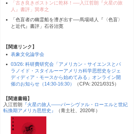
「古き良きボストンに乾杯！──入江哲朗『火星の旅
人』書評」巽孝之
「色盲者の幽霊船を漕ぎ出す──馬場靖人『〈色盲〉
と近代』書評」石谷治寛
【関連リンク】
表象文化論学会
03/26: 科研費研究会「アメリカン・サイエンスとパ
ラノイド・スタイルーーアメリカ科学思想史をジェ
ディディア・モースから始めてみる」オンライン開
催のお知らせ（14:30-16:30）
（CPA: 2021/0315）
【関連書籍】
入江哲朗
『火星の旅人――パーシヴァル・ローエルと世紀
転換期アメリカ思想史』
（青土社、2020年）