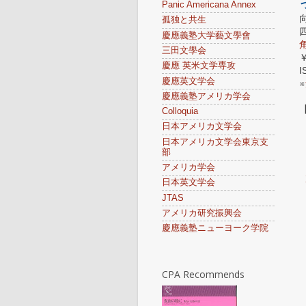
Panic Americana Annex
孤独と共生
慶應義塾大学藝文學會
三田文學会
慶應 英米文学専攻
I
慶應英文学会
※
慶應義塾アメリカ学会
Colloquia
日本アメリカ文学会
日本アメリカ文学会東京支
部
アメリカ学会
日本英文学会
JTAS
アメリカ研究振興会
慶應義塾ニューヨーク学院
CPA Recommends