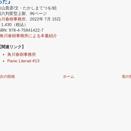
った』
向山貴彦/文・たかしまてつを/絵
四六判変型上製、96ページ
角川春樹事務所
、2022年 7月 15日
￥1,430（税込）
SBN: 978-4-75841422-7
角川春樹事務所による本書紹介
【関連リンク】
角川春樹事務所
Panic Literati #13
次の投稿
ホーム
前の