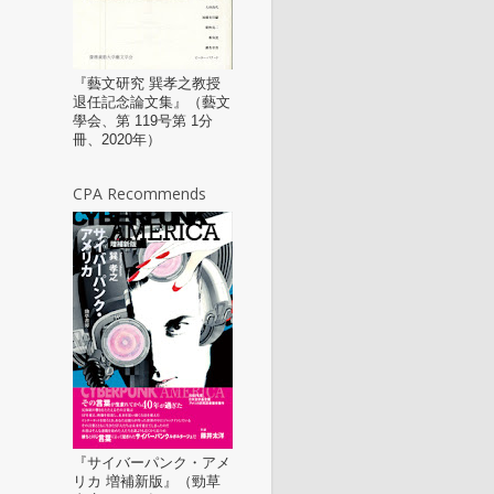
『藝文研究 巽孝之教授
退任記念論文集』（藝文
學会、第 119号第 1分
冊、2020年）
CPA Recommends
『サイバーパンク・アメ
リカ 増補新版』（勁草