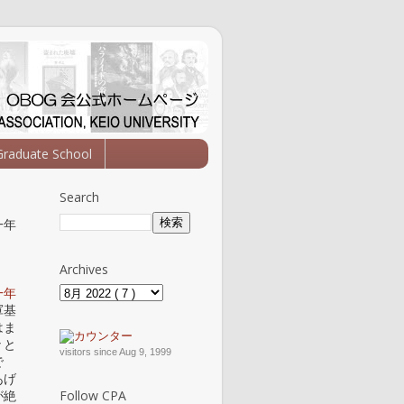
Graduate School
Search
一年
Archives
一年
軍基
はま
々と
visitors since Aug 9, 1999
で
あげ
Follow CPA
が絶