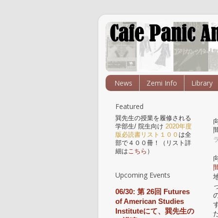
News
Zemi Info
Library
Featured
巽先生の授業を履修される
学部生/ 院生向け
2020年度
版必読書リスト１００
は全
部で４００冊！（リスト詳
細は
こちら
）
Upcoming Events
06/30: 第 26回 Futures
of American Studies
Instituteにて、巽先生の