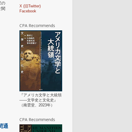
家の
X (旧Twitter)
ご関
Facebook
CPA Recommends
『アメリカ文学と大統領
——文学史と文化史』
（南雲堂、2023年）
CPA Recommends
間通