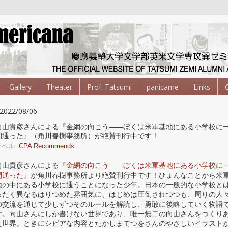
Gallery
Theater
Prof. Tatsumi
panicame
Links
2022/08/06
向山貴彦さんによる『金網の向こう——ぼくは米軍基地にある小学校に
間通った』（角川春樹事務所）が絶賛刊行中です！
ラベル:
CPA Recommends
向山貴彦さんによる
『金網の向こう——ぼくは米軍基地にある小学校に
間通った』
が角川春樹事務所より絶賛刊行中です！ひょんなことから米
地の中にある小学校に通うことになった少年。日本の一般的な小学校と
ったく異なるはりつめた雰囲気に、はじめは圧倒されつつも、周りの人
の交流を通じて少しずつそのルールを解読し、勇敢に後略していく物語
す。向山さんにしか書けない世界であり、唯一無二の向山さんをつくり
た世界。ときにシビアな内容とたかしまてつをさんのやさしいイラスト