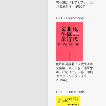
有佳織訳『ゼアゼア』（五
月書房新社 、2020年）
CPA Recommends
岡和田晃編著『現代北海道
文学論—来るべき「惑星思
考」に向けて』（藤田印刷
エクセレントブックス、
2019年）
CPA Recommends