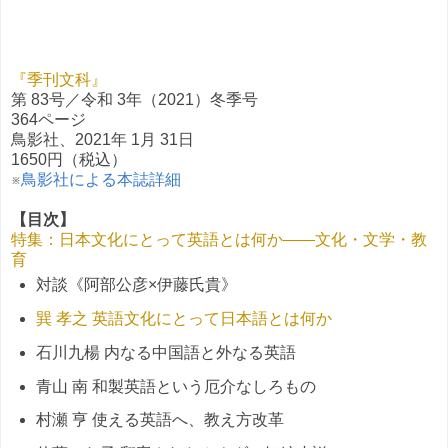
『季刊文科』
第 83号／令和 3年（2021）冬季号
364ページ
鳥影社、2021年 1月 31日
1650円（税込）
※
鳥影社による本誌詳細
【目次】
特集：日本文化にとって英語とは何か——文化・文学・教
育
対談《阿部公彦×伊藤氏貴》
巽 孝之 英語文化にとって日本語とは何か
石川九楊 内なる中国語と外なる英語
青山 南 和製英語という厄介なしろもの
村瀬 亨 使える英語へ、教え方改革