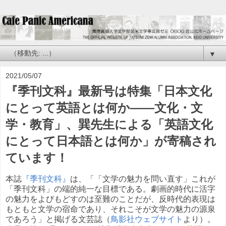
▼
2021/05/07
『季刊文科』最新号は特集「日本文化
にとって英語とは何か——文化・文
学・教育」、巽先生による「英語文化
にとって日本語とは何か」が寄稿され
ています！
本誌
『季刊文科』
は、「「文学の魅力を問い直す」これが
「季刊文科」の端的純一な目標である。劇画的時代に活字
の魅力をよびもどすのは至難のことだが、反時代的表現は
もともと文学の宿命であり、それこそが文学の魅力の源泉
であろう」と掲げる文芸誌（
鳥影社ウェブサイト
より）。