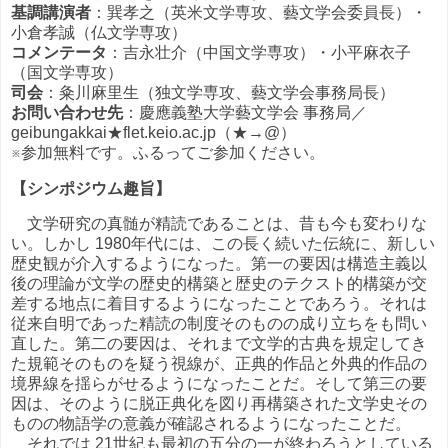
基調講演者
：巽孝之（英米文学専攻、藝文学会委員長）・
小倉孝誠（仏文学専攻）
コメンテータ
：吉永壮介（中国文学専攻）・小平麻衣子
（国文学専攻）
司会
：粂川麻里生（独文学専攻、藝文学会事務局長）
お問い合わせ先
：慶應義塾大学藝文学会 事務局／
geibungakkai★flet.keio.ac.jp（★→@）
※参加無料です。ふるってご参加ください。
【シンポジウム趣旨】
文学研究の真髄が精読であることは、昔も今も変わりな
い。しかし 1980年代には、この長く続いた伝統に、新しい
歴史観が介入するようになった。第一の要因は構造主義以
後の理論が文学の歴史的構築と歴史のテクスト的構築が交
差する地点に着目するようになったことであろう。それは
従来自明であった精読の制度そのものの成り立ちをも問い
直した。第二の要因は、それまで文学的古典を規定してき
た規範そのものを疑う視線が、正典的作品と外典的作品の
境界線を揺らがせるようになったことだ。そして第三の要
因は、そのように脱正典化を図り再構築された文学史その
ものの物語学の意義が確認されるようになったことだ。
それでは 21世紀も最初の五分の一が終わろうとしている