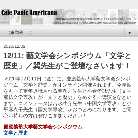
▼
2020/12/02
12/11: 藝文学会シンポジウム「文学と
歴史」／巽先生がご登壇なさいます！
2020年12月11日（金）に、慶應義塾大学藝文学会シンポ
ジウム「文学と歴史」がオンライン開催されます。今年度
をもって定年退職される巽孝之先生と小倉孝誠先生（文学
部仏文学専攻）が「文学と歴史」をめぐるご講演をなさい
ます。コメンテータは吉永壮介先生（中国文学専攻）と小
平麻衣子先生（国文学専攻）がおつとめになります。ご関
心お持ちの方はぜひご参加ください！
慶應義塾大学藝文学会シンポジウム
文学と歴史