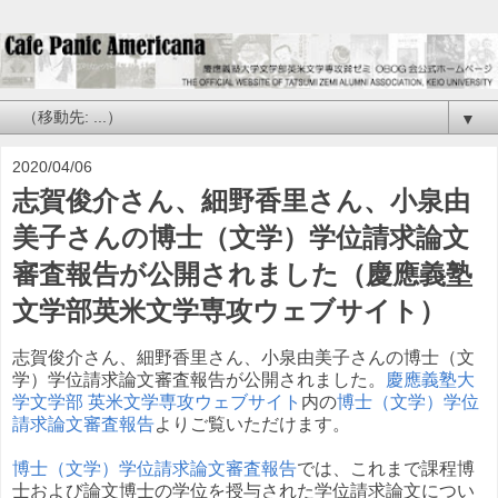
▼
2020/04/06
志賀俊介さん、細野香里さん、小泉由
美子さんの博士（文学）学位請求論文
審査報告が公開されました（慶應義塾
文学部英米文学専攻ウェブサイト）
志賀俊介さん、細野香里さん、小泉由美子さんの博士（文
学）学位請求論文審査報告が公開されました。
慶應義塾大
学文学部 英米文学専攻ウェブサイト
内の
博士（文学）学位
請求論文審査報告
よりご覧いただけます。
博士（文学）学位請求論文審査報告
では、これまで課程博
士および論文博士の学位を授与された学位請求論文につい