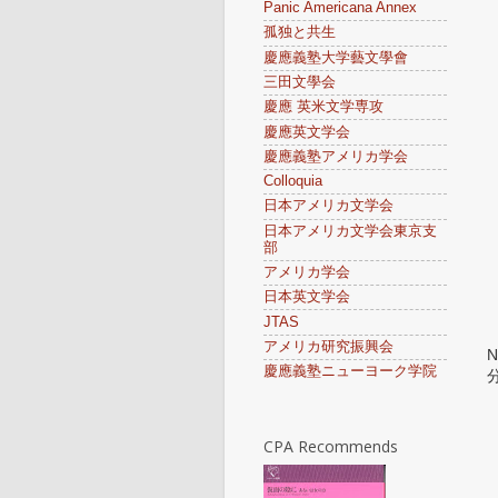
Panic Americana Annex
孤独と共生
慶應義塾大学藝文學會
三田文學会
慶應 英米文学専攻
慶應英文学会
慶應義塾アメリカ学会
Colloquia
日本アメリカ文学会
日本アメリカ文学会東京支
部
アメリカ学会
日本英文学会
JTAS
アメリカ研究振興会
N
慶應義塾ニューヨーク学院
CPA Recommends