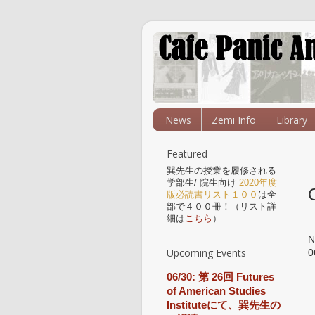
News
Zemi Info
Library
Featured
巽先生の授業を履修される
学部生/ 院生向け
2020年度
版必読書リスト１００
は全
部で４００冊！（リスト詳
細は
こちら
）
Upcoming Events
0
06/30: 第 26回 Futures
of American Studies
Instituteにて、巽先生の