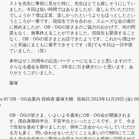
ストを先生に事前に見せた時に、先生はとても嬉しそうにしてい
ました。今回は短い時間ではありましたが、楽しんでいただけた
でしょうか？僕は正直、楽しかったというよりもほっとしたとい
うところが一番です。現役生で力を合わせ、スムーズな会の進行
に努めましたが、OB・OGの皆さまのご協力のおかげで、何の問
題もなく、無事終えることができました。現役生も緊張すること
なく、OB・OGの皆さまとお話できたようです。これから僕はや
っと卒論にまともに着手できそうです（笑)でも今日は一日中寝
ていました。（笑）
来年はゼミ25周年の記念パーティーになることと思いますので、
さらなる盛会を期待して、3年生に引き継ぎたいと思います。あ
りがとうございました。
藤塚
o.97 OB・OG会案内 投稿者:藤塚大輔 投稿日:2013年11月29日 (金) 0
分
OB・OGの皆さま、いよいよ今週末にOB・OG会が開催されま
す。僕自身期待半分、不安半分といったところです。さて、今ま
で告知を進めて参りましたが、例年二次会からいらしていただけ
る方も多く、問い合わせをいただくことも多いのでBBSにて二次
会も含め会全体のご案内と会場までの道のりを簡単に説明させて