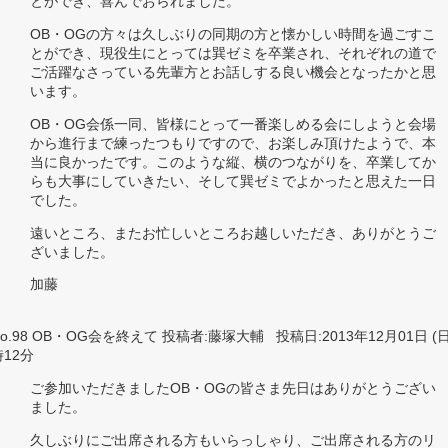
とができ、喜んでおられました。
OB・OGの方々は久しぶりの同期の方と懐かしい時間を過ごすこ
とができ、現役生にとっては巽ゼミを卒業され、それぞれの道で
ご活躍なさっている先輩方とお話しする良い機会となったかと思
います。
OB・OG会係一同、皆様にとって一番楽しめる会にしようと会場
から進行まで練ったつもりですので、お楽しみ頂けたようで、本
当に良かったです。このような縦、横のつながりを、卒業してか
らも大事にしていきたい、そして巽ゼミでよかったと思えた一日
でした。
遠いところ、またお忙しいところお越しいただき、ありがとうご
ざいました。
加藤
No.98 OB・OG会を終えて 投稿者:藤塚大輔 投稿日:2013年12月01日 (日)
時12分
ご参加いただきましたOB・OGの皆さま先日はありがとうござい
ました。
久しぶりにご出席される方もいらっしゃり、ご出席される方のリ