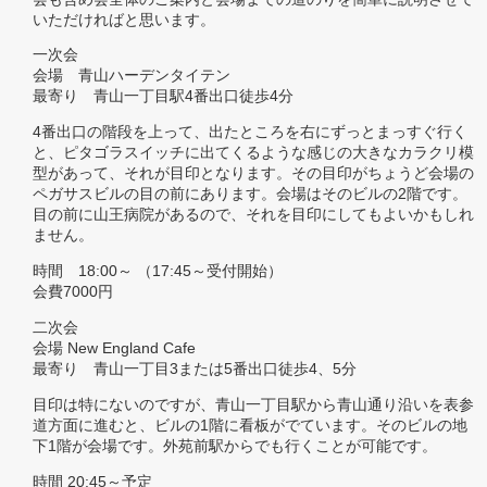
いただければと思います。
一次会
会場 青山ハーデンタイテン
最寄り 青山一丁目駅4番出口徒歩4分
4番出口の階段を上って、出たところを右にずっとまっすぐ行く
と、ピタゴラスイッチに出てくるような感じの大きなカラクリ模
型があって、それが目印となります。その目印がちょうど会場の
ペガサスビルの目の前にあります。会場はそのビルの2階です。
目の前に山王病院があるので、それを目印にしてもよいかもしれ
ません。
時間 18:00～ （17:45～受付開始）
会費7000円
二次会
会場 New England Cafe
最寄り 青山一丁目3または5番出口徒歩4、5分
目印は特にないのですが、青山一丁目駅から青山通り沿いを表参
道方面に進むと、ビルの1階に看板がでています。そのビルの地
下1階が会場です。外苑前駅からでも行くことが可能です。
時間 20:45～予定