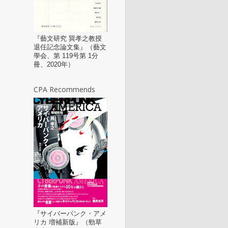
『藝文研究 巽孝之教授
退任記念論文集』（藝文
學会、第 119号第 1分
冊、2020年）
CPA Recommends
『サイバーパンク・アメ
リカ 増補新版』（勁草