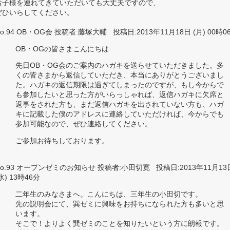
お子様を連れてきていただいても大丈夫ですので、
ぜひいらしてください。
o.94 OB・OG会 投稿者:藤塚大輔 投稿日:2013年11月18日 (月) 00時0
OB・OGの皆さまこんにちは
先日OB・OG会のご案内のハガキを送らせていただきました。多
くの皆さまから返信していただき、本当にありがとうございまし
た。ハガキの返信期限は過ぎてしまったのですが、もし今からで
も参加したいと思った方がいらっしゃれば、返信ハガキに欠席と
返事をされた方も、まだ返信ハガキを出されていない方も、ハガ
キに記載した僕のアドレスに連絡していただければ、今からでも
参加可能なので、ぜひ連絡してください。
ご参加お待ちしております。
No.93 オープンゼミのお知らせ 投稿者:小田切寛 投稿日:2013年11月13
水) 13時46分
二年生のみなさまへ。こんにちは、三年生の小田切です。
先の説明会にて、巽ゼミに興味をお持ちになられた方も多いと思
います。
そこで！よりよく巽ゼミのことを知りたいという方に朗報です。