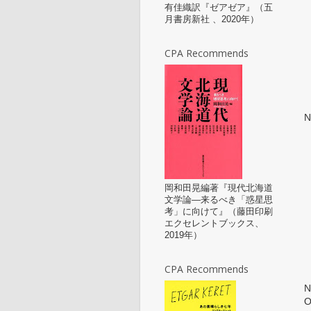
有佳織訳『ゼアゼア』（五
月書房新社 、2020年）
CPA Recommends
N
岡和田晃編著『現代北海道
文学論—来るべき「惑星思
考」に向けて』（藤田印刷
エクセレントブックス、
2019年）
CPA Recommends
N