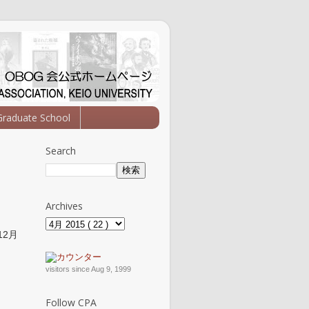
Graduate School
Search
Archives
12月
visitors since Aug 9, 1999
Follow CPA