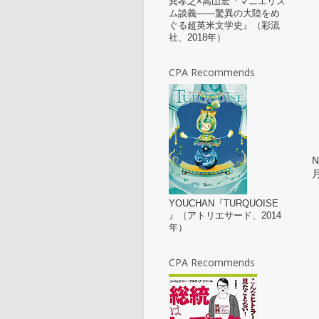
巽孝之×高山宏『マニエリス
ム談義——驚異の大陸をめ
ぐる超英米文学史』（彩流
社、2018年）
CPA Recommends
N
月
YOUCHAN『TURQUOISE
』（アトリエサード、2014
年）
CPA Recommends