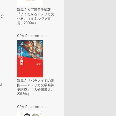
巽孝之＆宇沢美子編著
『よくわかるアメリカ文
6分
化史』（ミネルヴァ書
房、2020年）
CPA Recommends
巽孝之『パラノイドの帝
日
国――アメリカ文学精神
史講義』（大修館書店、
2018年）
CPA Recommends