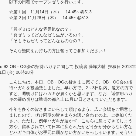
以下の日程でオープンゼミを行います。
☆第１回 11月14日（木） 14:45~ @513
☆第２回 11月28日（木） 14:45~ @513
「巽ゼミはどんな雰囲気なの？」
「巽ゼミってどんなゼミ生がいるの？」
「そもそもゼミってどんなものなの？」
そんな疑問をお持ちの方は奮ってご参加ください！！
No.92 OB・OG会の招待ハガキに関して 投稿者:藤塚大輔 投稿日:2013年
1日 (金) 00時28分
こんにちは。本日、OB・OGの皆さまに宛てて、OB・OG会の招
待ハガキを投函致しました。早い方で、2～3日以内、遠方の方で
すと、週明けにはハガキが届くかと思います。なお、返信用ハガ
キの締め切りは準備の都合上11月17日とさせていただきます。
今年も多くの皆さまにいらして頂けるよう、広い会場をご用意し
ましたので、ぜひ同期の皆さまをお誘い合わせの上、ご参加くだ
さい。ただし、例年ハガキが届かず、こちらに戻ってきてしまう
方や、留学されていて日本に戻られたかどうかが分からない方な
どハガキ自体がお手元に届かない方がいらっしゃいます。そうい