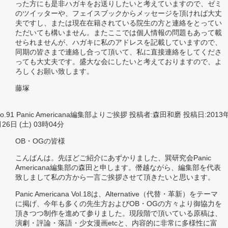
った方にも是非ハガキをお送りしたいと考えていますので、ゼミ
のツイッターや、フェイスブックからメッセージを頂ければ大丈
夫ですし、または現在在籍されている院生の方と連絡をとってい
ただいても構いません。またここでは個人情報の問題もあって載
せられませんが、ハガキに私のアドレスを記載していますので、
同期の皆さまで連絡し合って頂いて、私に直接連絡をしてくださ
っても大丈夫です。盛大な会にしたいと考えておりますので、よ
ろしくお願い致します。
藤塚
o.91 Panic Americana編集部よりご挨拶 投稿者:森田和磨 投稿日:2013
26日 (土) 03時04分
OB・OGの皆様
こんばんは。先ほどご紹介にあずかりました、巽研究会Panic
Americana編集部の森田と申します。僭越ながら、編集部を代表
致しまして私の方から一言ご挨拶させて頂きたいと思います。
Panic Americana Vol.18は、Alternative（代替・革新）をテーマ
に掲げ、今年も多くの先生方およびOB・OGの方々より御協力を
頂きつつ制作を進めて参りました。現段階で頂いている原稿は、
演劇・評論・落語・少女漫画etcと、内容的に非常に多様性に富