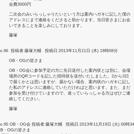
会費3000円
二次会のみいらっしゃりたいという方は案内ハガキに記した僕の
アドレスにまで連絡をくださると助かります。当日皆さまにお会
いできることを楽しみにしております。
藤塚
o.96 投稿者:藤塚大輔 投稿日:2013年11月21日 (木) 18時08分
OB・OGの皆さま
OB・OG会に参加予定の方に先日送付した案内状とは別に、会場
場所のQRコードを記した招待状を送付いたしました。2から3日
で届くかとは思いますが、届かない場合、案内状のハガキに記し
た私のアドレスに連絡していただければと思います。また、まだ
参加を受け付けていますので、迷っていらっしゃる方はぜひご連
絡してください。
藤塚
o.95 OB・OG会 投稿者:藤塚大輔 投稿日:2013年11月19日 (火) 00時3
OB・OGの皆さま