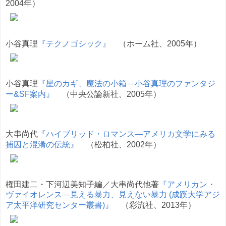
2004年）
小谷真理
『テクノゴシック』
（ホーム社、2005年）
小谷真理
『星のカギ、魔法の小箱―小谷真理のファンタジ
ー&SF案内』
（中央公論新社、2005年）
大串尚代
『ハイブリッド・ロマンス―アメリカ文学にみる
捕囚と混淆の伝統』
（松柏社、2002年）
権田建二・下河辺美知子編／大串尚代他著
『アメリカン・
ヴァイオレンス―見える暴力、見えない暴力 (成蹊大学アジ
ア太平洋研究センター叢書)』
（彩流社、2013年）