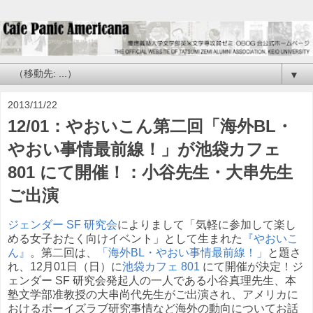
▼
2013/11/22
12/01：やおいこん第二回「海外BL・
やおい事情最前線！」が池袋カフェ
801 にて開催！：小谷先生・大串先生
ご出演
ジェンダー SF 研究会
によりまして「気軽に参加して楽し
める女子おたく向けイベント」として生まれた
『やおいこ
ん』
。第二回は、
「海外BL・やおい事情最前線！」
と題さ
れ、12月01日（日）に
池袋カフェ 801
にて開催が決定！ジ
ェンダー SF 研究会発起人の一人である小谷真理先生、本
塾文学部准教授の大串尚代先生がご出演され、アメリカに
おけるボーイズラブ研究事情など海外の動向についてお話