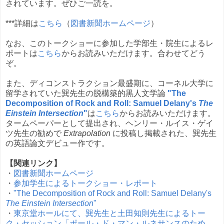
されています。ぜひご一読を。
***詳細は
こちら
（
図書新聞ホームページ
）
なお、このトークショーに参加した学部生・院生によるレ
ポートは
こちら
からお読みいただけます。合わせてどう
ぞ。
また、ディコンストラクション最盛期に、コーネル大学に
留学されていた巽先生の脱構築的黒人文学論
"The
Decomposition of Rock and Roll: Samuel Delany's
The
Einstein Intersection
"
は
こちら
からお読みいただけます。
タームペーパーとして提出され、ヘンリー・ルイス・ゲイ
ツ先生の勧めで
Extrapolation
に投稿し掲載された、巽先生
の英語論文デビュー作です。
【関連リンク】
・
図書新聞ホームページ
・
参加学生によるトークショー・レポート
・
"The Decomposition of Rock and Roll: Samuel Delany's
The Einstein Intersection
"
・
東京堂ホールにて、巽先生と土田知則先生によるトー
ク・セッション「ポール・ド・マン・ルネサンスのため