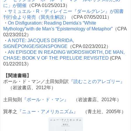
に」が開催
（CPA 01/25/2013）
・
サミュエル・R・ディレイニー『ダールグレン』が国書
刊行会より発売（巽先生解説）
（CPA 07/05/2011）
・
On Disfiguration: Reading Derrida's “White
Mythology”with de Man's “Epistemology of Metaphor”
（CPA
02/23/2012）
・
A NOTE: JACQUES DERRIDA,
SIGNÉPONGE/SIGNSPONGE
（CPA 02/23/2012）
・
AN EPISODE IN READING WORDSWORTH, DE MAN,
CHASE: BOOK V OF THE PRELUDE REVISITED
(CPA
01/22/2013）
【関連書籍】
ポール・ド・マン／土田知則訳
『読むことのアレゴリー』
（岩波書店、2012年）
土田知則
『ポール・ド・マン』
（岩波書店、2012年）
巽孝之
『ニュー・アメリカニズム』
（青土社、2005年）