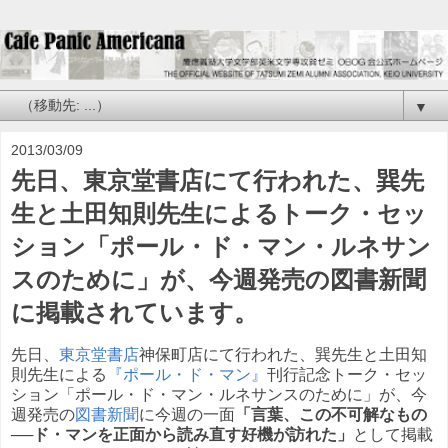
▼
2013/03/09
先日、東京堂書店にて行われた、巽先
生と土田知則先生によるトーク・セッ
ション「ポール・ド・マン・ルネサン
スのために」が、今週発売の図書新聞
に掲載されています。
先日、
東京堂書店
神保町店にて行われた、巽先生と土田知
則先生による
『ポール・ド・マン』
刊行記念トーク・セッ
ション「ポール・ド・マン・ルネサンスのために」が、今
週発売の
図書新聞
に今週の一面
「言葉、この不可解なもの
──ド・マンを正面から読み直す好機が訪れた」
として掲載