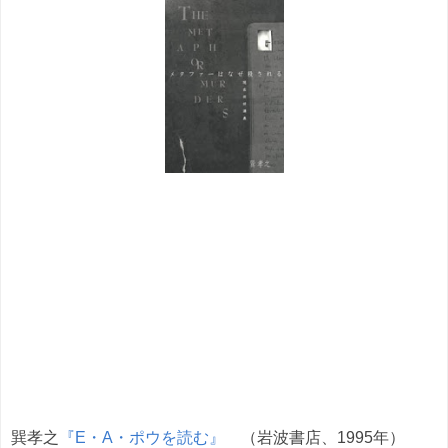
巽孝之
『E・A・ポウを読む』
（岩波書店、1995年）