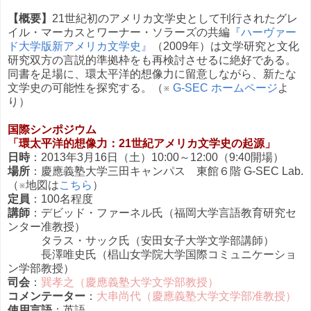
【概要】
21世紀初のアメリカ文学史として刊行されたグレ
イル・マーカスとワーナー・ソラーズの共編
『ハーヴァー
ド大学版新アメリカ文学史』
（2009年）は文学研究と文化
研究双方の言説的準拠枠をも再検討させるに絶好である。
同書を足場に、環太平洋的想像力に留意しながら、新たな
文学史の可能性を探究する。（※
G-SEC ホームページ
よ
り）
国際シンポジウム
「環太平洋的想像力：21世紀アメリカ文学史の起源」
日時
：2013年3月16日（土）10:00～12:00（9:40開場）
場所
：慶應義塾大学三田キャンパス 東館６階 G-SEC Lab.
（※地図は
こちら
）
定員
：100名程度
講師
：デビッド・ファーネル氏（福岡大学言語教育研究セ
ンター准教授）
タラス・サック氏（安田女子大学文学部講師）
長澤唯史氏（椙山女学院大学国際コミュニケーショ
ン学部教授）
司会
：
巽孝之（慶應義塾大学文学部教授）
コメンテーター
：
大串尚代（慶應義塾大学文学部准教授）
使用言語
：英語