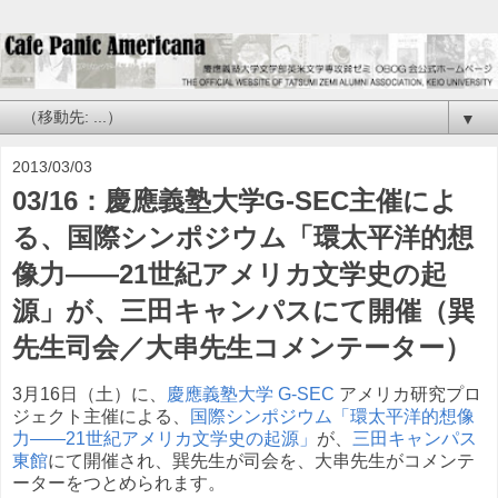
▼
2013/03/03
03/16：慶應義塾大学G-SEC主催によ
る、国際シンポジウム「環太平洋的想
像力——21世紀アメリカ文学史の起
源」が、三田キャンパスにて開催（巽
先生司会／大串先生コメンテーター）
3月16日（土）に、
慶應義塾大学 G-SEC
アメリカ研究プロ
ジェクト主催による、
国際シンポジウム「環太平洋的想像
力——21世紀アメリカ文学史の起源」
が、
三田キャンパス
東館
にて開催され、巽先生が司会を、大串先生がコメンテ
ーターをつとめられます。