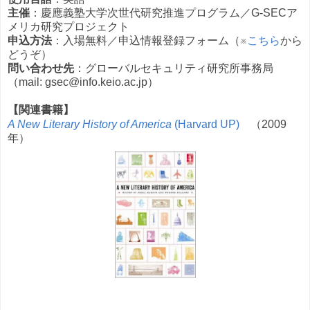
主催
：慶應義塾大学次世代研究推進プログラム／G-SECア
メリカ研究プロジェクト
申込方法
：入場無料／申込情報登録フォーム（※
こちら
から
どうぞ）
問い合わせ先
：グローバルセキュリティ研究所事務局
（mail: gsec@info.keio.ac.jp）
【関連書籍】
A New Literary History of America
(Harvard UP)
（2009
年）