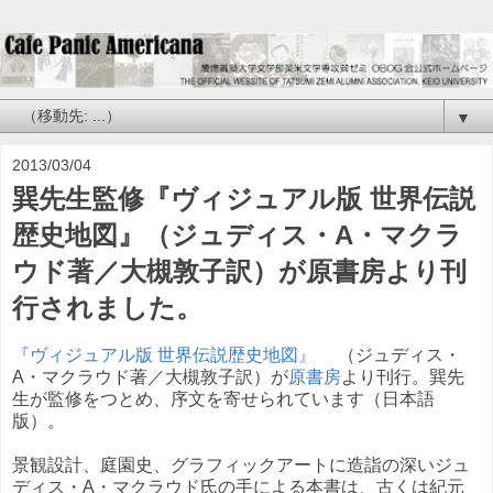
▼
2013/03/04
巽先生監修『ヴィジュアル版 世界伝説
歴史地図』（ジュディス・A・マクラ
ウド著／大槻敦子訳）が原書房より刊
行されました。
『ヴィジュアル版 世界伝説歴史地図』
（ジュディス・
A・マクラウド著／大槻敦子訳）が
原書房
より刊行。巽先
生が監修をつとめ、序文を寄せられています（日本語
版）。
景観設計、庭園史、グラフィックアートに造詣の深いジュ
ディス・A・マクラウド氏の手による本書は、古くは紀元