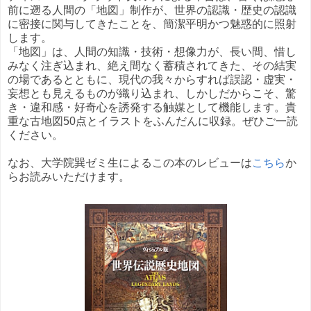
前に遡る人間の「地図」制作が、世界の認識・歴史の認識
に密接に関与してきたことを、簡潔平明かつ魅惑的に照射
します。
「地図」は、人間の知識・技術・想像力が、長い間、惜し
みなく注ぎ込まれ、絶え間なく蓄積されてきた、その結実
の場であるとともに、現代の我々からすれば誤認・虚実・
妄想とも見えるものが織り込まれ、しかしだからこそ、驚
き・違和感・好奇心を誘発する触媒として機能します。貴
重な古地図50点とイラストをふんだんに収録。ぜひご一読
ください。
なお、大学院巽ゼミ生によるこの本のレビューは
こちら
か
らお読みいただけます。