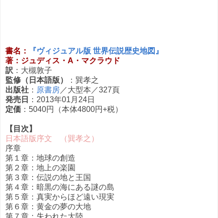
書名：
『ヴィジュアル版 世界伝説歴史地図』
著：ジュディス・A・マクラウド
訳
：大槻敦子
監修（日本語版）
：巽孝之
出版社
：
原書房
／大型本／327頁
発売日
：2013年01月24日
定価
：5040円（本体4800円+税）
【目次】
日本語版序文 （巽孝之）
序章
第１章：地球の創造
第２章：地上の楽園
第３章：伝説の地と王国
第４章：暗黒の海にある謎の島
第５章：真実からほど遠い現実
第６章：黄金の夢の大地
第７章：失われた大陸