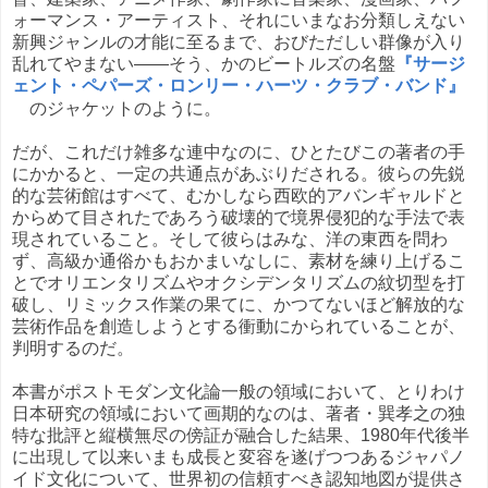
ォーマンス・アーティスト、それにいまなお分類しえない
新興ジャンルの才能に至るまで、おびただしい群像が入り
乱れてやまない――そう、かのビートルズの名盤
『サージ
ェント・ペパーズ・ロンリー・ハーツ・クラブ・バンド』
のジャケットのように。
だが、これだけ雑多な連中なのに、ひとたびこの著者の手
にかかると、一定の共通点があぶりだされる。彼らの先鋭
的な芸術館はすべて、むかしなら西欧的アバンギャルドと
からめて目されたであろう破壊的で境界侵犯的な手法で表
現されていること。そして彼らはみな、洋の東西を問わ
ず、高級か通俗かもおかまいなしに、素材を練り上げるこ
とでオリエンタリズムやオクシデンタリズムの紋切型を打
破し、リミックス作業の果てに、かつてないほど解放的な
芸術作品を創造しようとする衝動にかられていることが、
判明するのだ。
本書がポストモダン文化論一般の領域において、とりわけ
日本研究の領域において画期的なのは、著者・巽孝之の独
特な批評と縦横無尽の傍証が融合した結果、1980年代後半
に出現して以来いまも成長と変容を遂げつつあるジャパノ
イド文化について、世界初の信頼すべき認知地図が提供さ