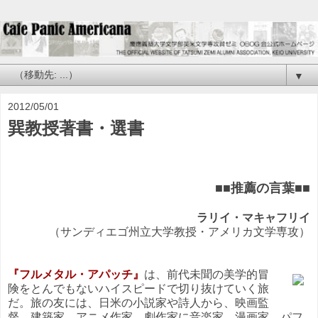
▼
2012/05/01
巽教授著書・選書
■■推薦の言葉■■
ラリイ・マキャフリイ
（サンディエゴ州立大学教授・アメリカ文学専攻）
『フルメタル・アパッチ』
は、前代未聞の美学的冒
険をとんでもないハイスピードで切り抜けていく旅
だ。旅の友には、日米の小説家や詩人から、映画監
督、建築家、アニメ作家、劇作家に音楽家、漫画家、パフ