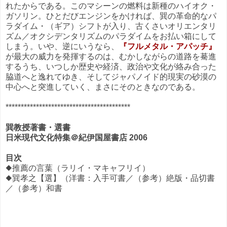
れたからである。このマシーンの燃料は新種のハイオク・
ガソリン。ひとだびエンジンをかければ、巽の革命的なパ
ラダイム・（ギア）シフトが入り、古くさいオリエンタリ
ズム／オクシデンタリズムのパラダイムをお払い箱にして
しまう。いや、逆にいうなら、
『フルメタル・アパッチ』
が最大の威力を発揮するのは、むかしながらの道路を驀進
するうち、いつしか歴史や経済、政治や文化が絡み合った
脇道へと逸れてゆき、そしてジャパノイド的現実の砂漠の
中心へと突進していく、まさにそのときなのである。
*****************************************
巽教授著書・選書
日米現代文化特集＠紀伊国屋書店 2006
目次
◆推薦の言葉（ラリイ・マキャフリイ）
◆巽孝之【選】（洋書：入手可書／（参考）絶版・品切書
／（参考）和書