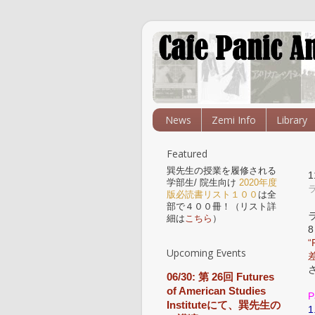
News
Zemi Info
Library
Featured
巽先生の授業を履修される
学部生/ 院生向け
2020年度
版必読書リスト１００
は全
部で４００冊！（リスト詳
細は
こちら
）
“
Upcoming Events
06/30: 第 26回 Futures
of American Studies
P
Instituteにて、巽先生の
1