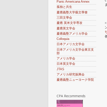
Panic Americana Annex
孤独と共生
慶應義塾大学藝文學會
三田文學会
※
慶應 英米文学専攻
慶應英文学会
慶應義塾アメリカ学会
Colloquia
日本アメリカ文学会
日本アメリカ文学会東京支
部
アメリカ学会
日本英文学会
JTAS
アメリカ研究振興会
慶應義塾ニューヨーク学院
CPA Recommends