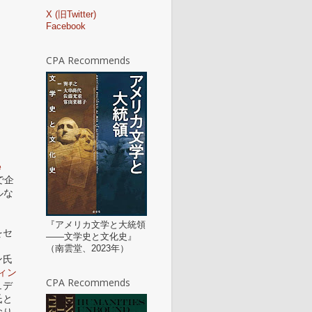
X (旧Twitter)
d
Facebook
CPA Recommends
e
で企
ネルな
『アメリカ文学と大統領
をセ
——文学史と文化史』
（南雲堂、2023年）
ン氏
ィン
CPA Recommends
ュデ
氏と