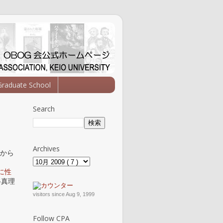
Graduate School
Search
Archives
）から
代に性
谷真理
visitors since Aug 9, 1999
Follow CPA