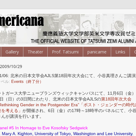
Gallery
Theater
Prof. Tatsumi
panicame
Links
2009/10/29
11/06: 北米の日本文学会AJLS第18回年次大会にて、小谷真理さんご講演
ラベル:
Events（終了分）
ラトガース大学ニューブランズウィックキャンパスにて、11月6日（金
8日（日）の3日間にわたり、北米の日本文学会AJLSの
第18回年次大会
Rethinking Gender in the Postgender Era”「ポスト・ジェンダーの時
差を考える」
が開催され、6日（金）の17時～18時半のパネルにて、小
さんが講演を行います。
anel #5 In Homage to Eve Kosofsky Sedgwick
. Mary A. Kighton, University of Tokyo, Washington and Lee University.