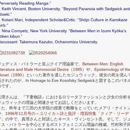
Perversely Reading
Manga
.”
. Keith Vincent, Boston University. “Beyond Paranoia with Sedgwick an
ōseki.”
. Kotani Mari, Independent Scholar&Critic. “Shōjo Culture in
Kamikaze
irls
.”
. Nina Cornyetz, New York University. “Between Men in Izumi Kyōka’s
ōken kibun
.”
iscussant: Takemura Kazuko, Ochanomizu University.
ジュディス・バトラーと並ぶクイア理論家で、
Between Men: English
iterature and Male Homosocial Desire（1985）
や、
Epistemology of th
loset（1990）
といった著作を遺したセジュウィック。彼女の死を偲ん
されたのが、In Homage to Eve Kosofsky Sedgwickと題するこのパ
のです。
真理さんは、『下妻物語』におけるロリータファッションと少女の分析
ジュウィックの理論と関連させてお話しくださいます。
また、昨年まで三田の大学院の授業で教鞭をとっていたメアリ・ナイト
や、
1996年11月号の＜ユリイカ＞詩と批評・増頁特集「クィア・リーデ
グ」
の中で、真理さんと対談したキース・ヴィンセント氏。そして、ジ
ィス・バトラーを中心とするポストフェミニズム理論の権威、竹村和子