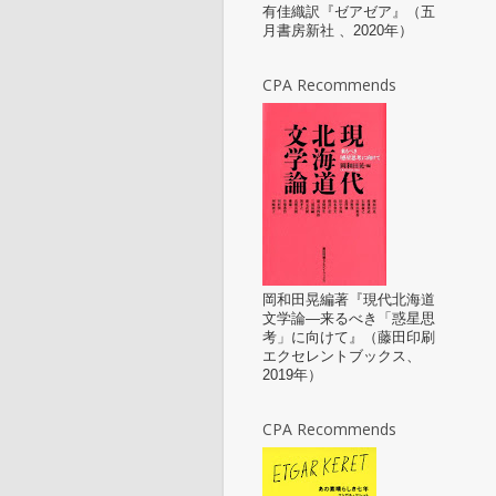
有佳織訳『ゼアゼア』（五
月書房新社 、2020年）
CPA Recommends
岡和田晃編著『現代北海道
文学論—来るべき「惑星思
考」に向けて』（藤田印刷
エクセレントブックス、
2019年）
CPA Recommends