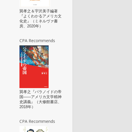
巽孝之＆宇沢美子編著
『よくわかるアメリカ文
化史』（ミネルヴァ書
房、2020年）
CPA Recommends
巽孝之『パラノイドの帝
国――アメリカ文学精神
史講義』（大修館書店、
2018年）
CPA Recommends