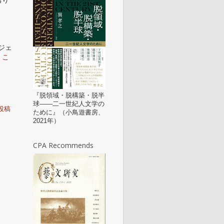
おり
・ジェ
、
こ
『脱領域・脱構築・脱半
球——二一世紀人文学の
投稿
ために』（小鳥遊書房、
2021年）
CPA Recommends