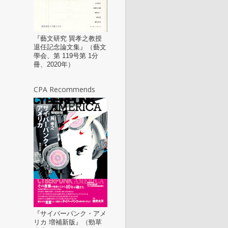
『藝文研究 巽孝之教授
退任記念論文集』（藝文
學会、第 119号第 1分
冊、2020年）
CPA Recommends
『サイバーパンク・アメ
リカ 増補新版』（勁草