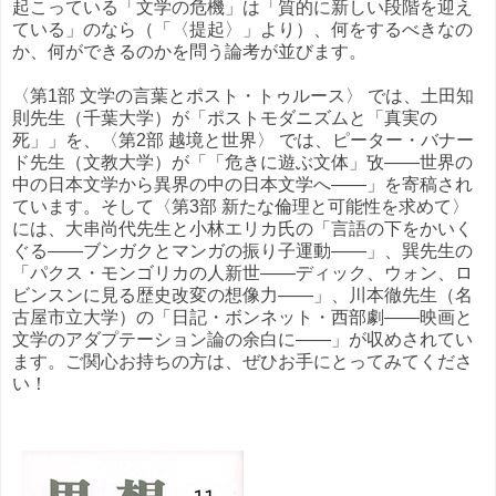
起こっている「文学の危機」は「質的に新しい段階を迎え
ている」のなら（「〈提起〉」より）、何をするべきなの
か、何ができるのかを問う論考が並びます。
〈第1部 文学の言葉とポスト・トゥルース〉 では、土田知
則先生（千葉大学）が「ポストモダニズムと「真実の
死」」を、〈第2部 越境と世界〉 では、ピーター・バナー
ド先生（文教大学）が「「危きに遊ぶ文体」攷――世界の
中の日本文学から異界の中の日本文学へ――」を寄稿され
ています。そして〈第3部 新たな倫理と可能性を求めて〉
には、大串尚代先生と小林エリカ氏の「言語の下をかいく
ぐる――ブンガクとマンガの振り子運動――」、巽先生の
「パクス・モンゴリカの人新世――ディック、ウォン、ロ
ビンスンに見る歴史改変の想像力――」、川本徹先生（名
古屋市立大学）の「日記・ボンネット・西部劇――映画と
文学のアダプテーション論の余白に――」が収めされてい
ます。ご関心お持ちの方は、ぜひお手にとってみてくださ
い！