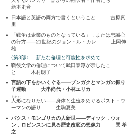
大するハンガリー語からの翻訳者＝作者たち
新本史斉
日本語と英語の両方で書くということ 吉原真
里
「戦争は企業のものとなっている」，または忠誠心
の行方――21世紀のジョン・ル・カレ 上岡伸
雄
〈第3部〉 新たな倫理と可能性を求めて
戦後文学の倫理について武田泰淳が示したこ
と 木村朗子
言語の下をかいくぐる――ブンガクとマンガの振り
子運動 大串尚代・小林エリカ
きかい
人形
になりたい――身体と生殖をめぐるポスト・ウ
ーマンの語り 生駒夏美
パクス・モンゴリカの人新世――ディック，ウォ
ン，ロビンスンに見る歴史改変の想像力 巽 孝
之