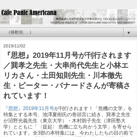
▼
2019/11/02
『思想』2019年11月号が刊行されます
／巽孝之先生・大串尚代先生と小林エ
リカさん・土田知則先生・川本徹先
生・ピーター・バナードさんが寄稿さ
れています！
『思想』2019年11月号
が刊行されます！「危機の文学」を
特集とする本号、池澤夏樹氏の巻頭言に続き、巽孝之先生
が沼野光義先生（東京大学）・木村朗子先生（津田塾大
学）とともに「〈提起〉 危機に立ち向かう文学」を寄せら
れています。全3部の本特集には、今わたしたちの目の前で