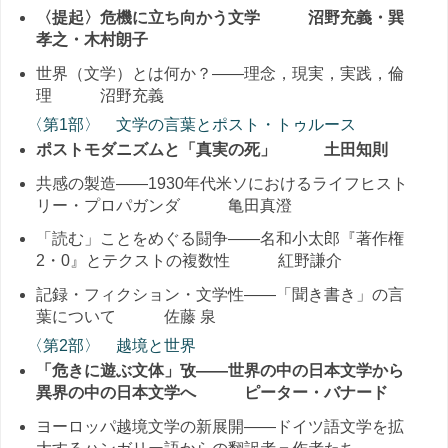
〈提起〉危機に立ち向かう文学 沼野充義・巽
孝之・木村朗子
世界（文学）とは何か？――理念，現実，実践，倫
理 沼野充義
〈第1部〉 文学の言葉とポスト・トゥルース
ポストモダニズムと「真実の死」 土田知則
共感の製造――1930年代米ソにおけるライフヒスト
リー・プロパガンダ 亀田真澄
「読む」ことをめぐる闘争――名和小太郎『著作権
2・0』とテクストの複数性 紅野謙介
記録・フィクション・文学性――「聞き書き」の言
葉について 佐藤 泉
〈第2部〉 越境と世界
「危きに遊ぶ文体」攷――世界の中の日本文学から
異界の中の日本文学へ ピーター・バナード
ヨーロッパ越境文学の新展開――ドイツ語文学を拡