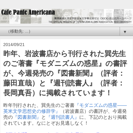
▼
2014/09/21
昨年、岩波書店から刊行された巽先生
のご著書『モダニズムの惑星』の書評
が、今週発売の『図書新聞』（評者：
藤田直哉）と『週刊読書人』（評者：
長岡真吾）に掲載されています！
昨年刊行された、巽先生のご著書
『モダニズムの惑星――
英米文学思想史の修辞学』
（岩波書店）の書評が、今週発
売の
『図書新聞』
と
『週刊読書人』
に、下記のとおり掲載
されています。なにとぞお見逃しなく！