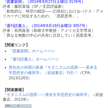
『図書新聞』（2014年9月27日土曜日 3176号）
評者：藤田直哉（SF／文芸評論家）
「創造的な、時空の錯誤――21世紀におけるパクス・アメ
リカーナに対抗するための、「惑星思考」」
『週刊読書人』（2014年9月19日金曜日 3057号）
評者：長岡真吾（島根大学教授・アメリカ文学専攻）
「異なる無数の中心の共存に注目していく惑星思考」
【関連リンク】
『図書新聞』ホームページ
『週刊読書人』ホームページ
巽先生の待望の新著『モダニズムの惑星――英米文
学思想史の修辞学』（岩波書店）刊行！
（CPA:
2013/12/03）
【関連書籍】
『モダニズムの惑星――英米文学思想史の修辞学』
（岩波
書店、2013年）