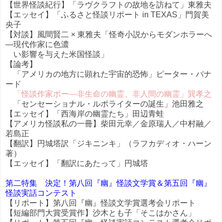
【世界怪談紀行】「ラヴクラフトの故地を訪ねて」東雅夫
【エッセイ】「ふるさと怪談リポート in TEXAS」門賀美
央子
【対談】風間賢二 × 東雅夫「怪奇小説からモダンホラーへ
—現代作家に色濃
い影響を与えた米国怪談」
【論考】
「アメリカの地方に顕れた宇宙的恐怖」ピーター・バナ
ード
「怪談作家ポー—非生命の幽霊、非人間の幽霊」巽孝之
「センセーショナル・ルポライターの誕生」池田雅之
【エッセイ】「西海岸の幽霊たち」田辺青蛙
【アメリカ怪談私の一冊】柴田元幸／金原瑞人／中村融／
若島正
【翻訳】円城塔訳「ジキニンキ」（ラフカディオ・ハーン
著）
【エッセイ】「翻訳にあたって」円城塔
第二特集 決定！第八回『幽』怪談文学賞＆第五回『幽』
怪談実話コンテス
ト
【リポート】第八回『幽』怪談文学賞選考会リポート
【短編部門大賞受賞作】沙木とも子「そこはかさん」