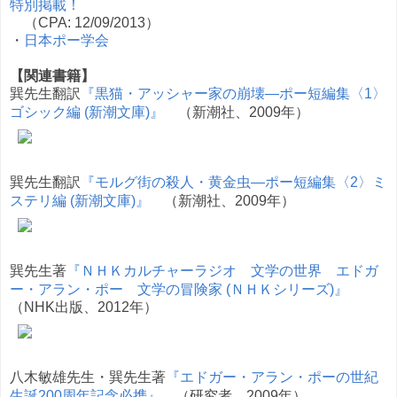
特別掲載！
（CPA: 12/09/2013）
・
日本ポー学会
【関連書籍】
巽先生翻訳
『黒猫・アッシャー家の崩壊―ポー短編集〈1〉
ゴシック編 (新潮文庫)』
（新潮社、2009年）
巽先生翻訳
『モルグ街の殺人・黄金虫―ポー短編集〈2〉ミ
ステリ編 (新潮文庫)』
（新潮社、2009年）
巽先生著
『ＮＨＫカルチャーラジオ 文学の世界 エドガ
ー・アラン・ポー 文学の冒険家 (ＮＨＫシリーズ)』
（NHK出版、2012年）
八木敏雄先生・巽先生著
『エドガー・アラン・ポーの世紀
生誕200周年記念必携』
（研究者、2009年）