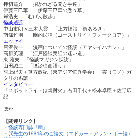
押切蓮介 「招かれざる聞き手達」
伊藤三巳華 「伊藤三巳華の憑々草」
岸浩史 「むげん散歩」
怪談逍遥
中山市朗 × 三木大雲 「上方怪談 街あるき」
南條竹則 「幽的民譚（ゴーストリイ・フォークロア）」
エッセイ
唐沢俊一 「漫画についての怪談（アヤシイハナシ）」
高原英理 「江戸怪談実話の迷い道」
東 雅夫 「怪談マガジン採訪」
山田誠二 「怪談映画語り」
村上紀夫＋笹方政紀（東アジア恠異学会）「霊（モノ）ガ
タリの系譜」
インタビュー
「スポットライトは焼酎火」右田千代＋松本卓臣＋佐野広
記
ほか
【関連リンク】
・
怪談専門誌『幽』
・
巽先生の1984年のご論文（エドガー・アラン・ポー論）