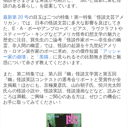
物語をさまざまな角度から紹介し、「潤いと陰影に富む怪
談のある暮らし」を提案しています。
最新第 20 号
の目玉は二つの特集！第一特集「怪談文芸アメ
リカン」では、日本の怪談文芸に多大な影響を及ぼしてき
た、E・A・ポーやアンブローズ・ビアス、ラヴクラフトや
スティーヴン・キングなどアメリカ怪奇幻想文学の魅力と
歴史に注目。巽先生のご論考「怪談作家ポー—非生命の幽
霊、非人間の幽霊」では、怪談の起源を十九世紀アメリ
カ・ロマン派作家のポーに求め、かの傑作短篇
「アッシャ
ー家の崩壊」
と
「黒猫」
に見られるその比類無き恐怖と魅
惑について余さず教えてくださいます。
また、第二特集では、第八回『幽』怪談文学賞と第五回
『幽』怪談実話コンテストの選考会リポートと受賞作が全
文掲載！ほかにも、京極夏彦氏、山白朝子氏、恒川光太郎
氏らの怪談小説や、怪談実話、怪談漫画などなど、読みど
ころは満載。ご興味・ご関心のある方は、ぜひこの機会に
お手に取ってみてください！