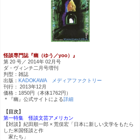
怪談専門誌『幽（ゆう／yoo）』
第 20 号／ 2014年 02月号
ダ・ヴィンチ二月号増刊
判型：雑誌
出版：
KADOKAWA メディアファクトリー
刊行： 2013年12月
価格：1850円（本体1762円）
＊『幽』公式サイトによる
詳細
【目次】
第一特集 怪談文芸アメリカン
【対談】紀田順一郎 × 荒俣宏「日本に新しい文学をもたら
した米国怪談と作
家たち」