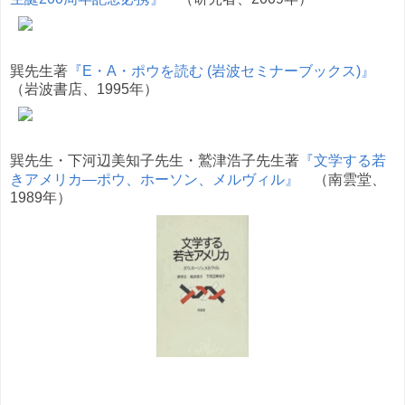
巽先生著
『E・A・ポウを読む (岩波セミナーブックス)』
（岩波書店、1995年）
巽先生・下河辺美知子先生・鷲津浩子先生著
『文学する若
きアメリカ―ポウ、ホーソン、メルヴィル』
（南雲堂、
1989年）