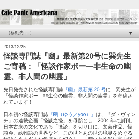
▼
2013/12/25
怪談専門誌『幽』最新第20号に巽先生
ご寄稿：「怪談作家ポー—非生命の幽
霊、非人間の幽霊」
先日発売された怪談専門誌
『幽』最新第 20 号
に、巽先生が
「怪談作家ポー—非生命の幽霊、非人間の幽霊」を寄稿さ
れています！
日本初の怪談専門誌
『幽（ゆう／yoo）』
は、『ダ・ヴィン
チ』の連載企画「怪談之怪」を母胎とし、2004 年に創刊。
日本古来の文化である「怪談」を切り口に、文芸作品、怪
談会、絵物語の世界など、この世とあの世の境界をめぐる