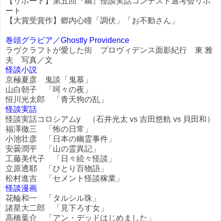
【リポート】第五回『幽』怪談実話コンテスト選考会リポ
ート
【大賞受賞作】郷内心瞳「調伏」「お不動さん」
巻頭グラビア／Ghostly Providence
ラヴクラフトが愛した街 プロヴィデンス面影紀行 東 雅
夫 写真／文
怪談小説
京極夏彦 鬼談「鬼慕」
山白朝子 「呵々の夜」
恒川光太郎 「青天狗の乱」
怪談実話
怪談実話コロシアムy （石井光太 vs 吉田悠軌 vs 貝田和）
福澤徹三 「怖の日常」
小池壮彦 「日本の幽霊事件」
安曇潤平 「山の霊異記」
工藤美代子 「日々続々怪談」
立原透耶 「ひとり百物語」
松村進吉 「セメント怪談稼業」
怪談漫画
花輪和一 「タルシル珠」
諸星大二郎 「見下ろす女」
高橋葉介 「アン・デッドはじめました」