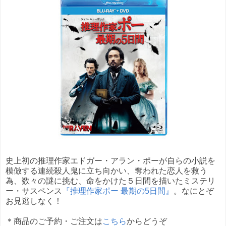
史上初の推理作家エドガー・アラン・ポーが自らの小説を
模倣する連続殺人鬼に立ち向かい、奪われた恋人を救う
為、数々の謎に挑む、命をかけた５日間を描いたミステリ
ー・サスペンス
『推理作家ポー 最期の5日間』
。なにとぞ
お見逃しなく！
＊商品のご予約・ご注文は
こちら
からどうぞ