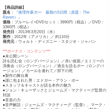
【商品詳細】
題名
：
『推理作家ポー 最期の5日間（原題：
The
Raven
）』
価格
：ブルーレイ+DVDセット：3990円（税込）／DVD：
3360円（税込）
発売日
：2013年3月20日（水）
製作
：2012年（アメリカ）／ 約110分
発売元
：ウォルト・ディズニー・スタジオ・ジャパン
***ボーナス・コンテンツ***
●未公開シーン
詩を読む会（ロングバージョン）／赤い仮面／エミリーの
演奏会（ロングバージョン）／過去を語るポー（ロングバ
ージョン）／カールを連れて／部下の死
●製作の舞台裏
●謎に包まれた男：エドガー・アラン・ポー
●スタッフ＆キャストが語る本作の魅力
●ジョン・キューザックとジェームズ・マクティーグ監督の
対談
●音楽の力
●音声解説：ジェームズ・マクティーグ（監督）、マーク・