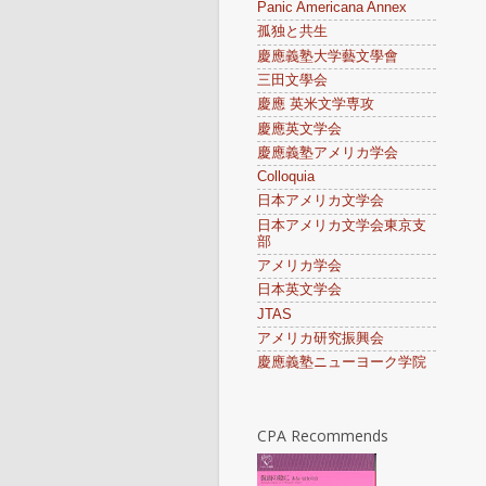
Panic Americana Annex
孤独と共生
慶應義塾大学藝文學會
三田文學会
慶應 英米文学専攻
慶應英文学会
慶應義塾アメリカ学会
Colloquia
日本アメリカ文学会
日本アメリカ文学会東京支
部
アメリカ学会
日本英文学会
JTAS
アメリカ研究振興会
慶應義塾ニューヨーク学院
CPA Recommends