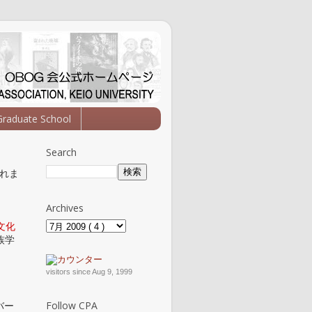
Graduate School
Search
されま
Archives
文化
族学
visitors since Aug 9, 1999
Follow CPA
バー