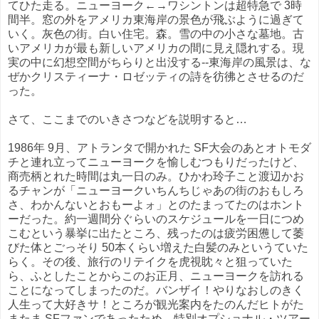
てひた走る。ニューヨーク←→ワシントンは超特急で 3時
間半。窓の外をアメリカ東海岸の景色が飛ぶように過ぎて
いく。灰色の街。白い住宅。森。雪の中の小さな墓地。古
いアメリカが最も新しいアメリカの間に見え隠れする。現
実の中に幻想空間がちらりと出没する--東海岸の風景は、な
ぜかクリスティーナ・ロゼッティの詩を彷彿とさせるのだ
った。
さて、ここまでのいきさつなどを説明すると…
1986年 9月、アトランタで開かれた SF大会のあとオトモダ
チと連れ立ってニューヨークを愉しむつもりだったけど、
商売柄とれた時間は丸一日のみ。ひかわ玲子こと渡辺かお
るチャンが「ニューヨークいちんちじゃあの街のおもしろ
さ、わかんないとおもーよォ」とのたまってたのはホント
ーだった。約一週間分ぐらいのスケジュールを一日につめ
こむという暴挙に出たところ、残ったのは疲労困憊して萎
びた体とごっそり 50本くらい増えた白髪のみというていた
らく。その後、旅行のリテイクを虎視眈々と狙っていた
ら、ふとしたことからこのお正月、ニューヨークを訪れる
ことになってしまったのだ。バンザイ！やりなおしのきく
人生って大好きサ！ところが観光案内をたのんだヒトがた
またま SFファンであったため、特別オプショナル・ツアー