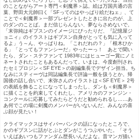
のことながらアート専門＜剣魔界＞誌。絵は万国共通の言
葉、野田大元帥曰く「SFってのはやっぱり絵だねェ」、て
ことで＜剣魔界＞一部プレゼントしたときに出たのが、上
のダンのことば。まだ信じらんない、夢ならさめないで。
「末弥純はギブスンのイメージにぴったりだ、『記憶屋ジ
ョニィ』のイラストはギブスン自身がとっても気に入って
るよ」う～ん、やっぱりね。「これだれの？」「根木ひか
る」「とってもファンシーだ」やったーっ！ あとで聞い
たら、ダン・ステファンて 1983年にはヒューゴー賞にノミ
ネートされたこともあるんだって。いまは、今度創刊され
たセミプロジン＜SF EYE＞の副編集長でデザイン担当。ち
なみにスティーヴは同誌編集長で評論一般を扱うとか。帰
国後の話し合いで、末弥さんのイラストは＜SF EYE＞ 2号
の表紙を飾ることになってしまったし、ダンも＜剣魔界＞
に描くことを約束してくれたし、アメリカのファンジン・
コンクールに応募してみたらどうだと勧められるし……あ
あ何でこの場に剣魔のメンバーがいないんだ、みんなの喜
ぶ顔が見たい！
クライマックスはサイバーパンクの話になったところで、
かのギブスンに話がとぶとダンがこうつぶやいた。「そう
いえばあいつもファンダム歴長いんだよな。昔マンガ描い