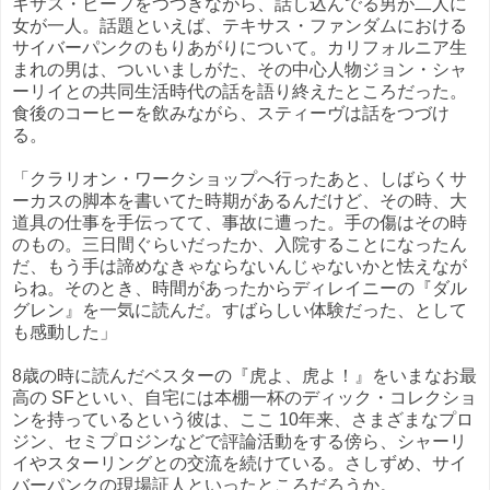
キサス・ビーフをつつきながら、話し込んでる男が二人に
女が一人。話題といえば、テキサス・ファンダムにおける
サイバーパンクのもりあがりについて。カリフォルニア生
まれの男は、ついいましがた、その中心人物ジョン・シャ
ーリイとの共同生活時代の話を語り終えたところだった。
食後のコーヒーを飲みながら、スティーヴは話をつづけ
る。
「クラリオン・ワークショップへ行ったあと、しばらくサ
ーカスの脚本を書いてた時期があるんだけど、その時、大
道具の仕事を手伝ってて、事故に遭った。手の傷はその時
のもの。三日間ぐらいだったか、入院することになったん
だ、もう手は諦めなきゃならないんじゃないかと怯えなが
らね。そのとき、時間があったからディレイニーの『ダル
グレン』を一気に読んだ。すばらしい体験だった、として
も感動した」
8歳の時に読んだベスターの『虎よ、虎よ！』をいまなお最
高の SFといい、自宅には本棚一杯のディック・コレクショ
ンを持っているという彼は、ここ 10年来、さまざまなプロ
ジン、セミプロジンなどで評論活動をする傍ら、シャーリ
イやスターリングとの交流を続けている。さしずめ、サイ
バーパンクの現場証人といったところだろうか。