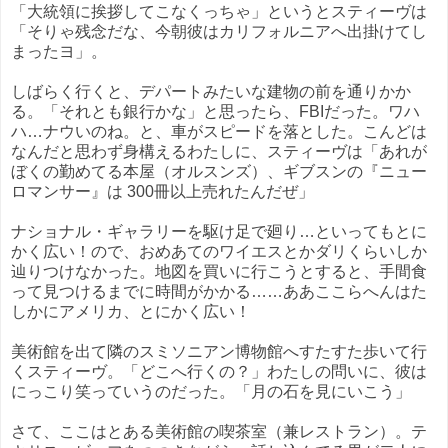
「大統領に挨拶してこなくっちゃ」というとスティーヴは
「そりゃ残念だな、今朝彼はカリフォルニアへ出掛けてし
まったヨ」。
しばらく行くと、デパートみたいな建物の前を通りかか
る。「それとも銀行かな」と思ったら、FBIだった。ワハ
ハ…ナウいのね。と、車がスピードを落とした。こんどは
なんだと思わず身構えるわたしに、スティーヴは「あれが
ぼくの勤めてる本屋（オルスンズ）、ギブスンの『ニュー
ロマンサー』は 300冊以上売れたんだぜ」
ナショナル・ギャラリーを駆け足で廻り…といってもとに
かく広い！ので、おめあてのワイエスとかダリくらいしか
辿りつけなかった。地図を買いに行こうとすると、手間食
って見つけるまでに時間がかかる……ああここらへんはた
しかにアメリカ、とにかく広い！
美術館を出て隣のスミソニアン博物館へすたすた歩いて行
くスティーヴ。「どこへ行くの？」わたしの問いに、彼は
にっこり笑っていうのだった。「月の石を見にいこう」
さて、ここはとある美術館の喫茶室（兼レストラン）。テ