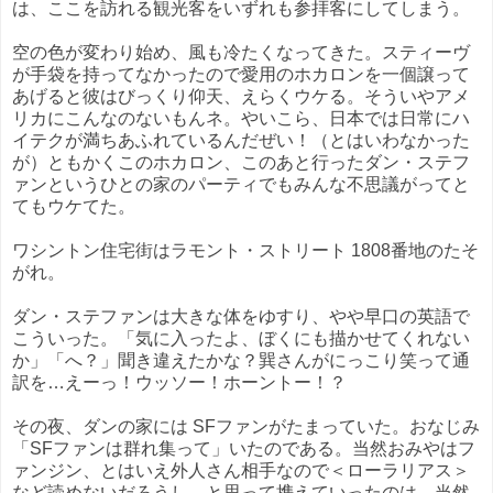
は、ここを訪れる観光客をいずれも参拝客にしてしまう。
空の色が変わり始め、風も冷たくなってきた。スティーヴ
が手袋を持ってなかったので愛用のホカロンを一個譲って
あげると彼はびっくり仰天、えらくウケる。そういやアメ
リカにこんなのないもんネ。やいこら、日本では日常にハ
イテクが満ちあふれているんだぜい！（とはいわなかった
が）ともかくこのホカロン、このあと行ったダン・ステフ
ァンというひとの家のパーティでもみんな不思議がってと
てもウケてた。
ワシントン住宅街はラモント・ストリート 1808番地のたそ
がれ。
ダン・ステファンは大きな体をゆすり、やや早口の英語で
こういった。「気に入ったよ、ぼくにも描かせてくれない
か」「へ？」聞き違えたかな？巽さんがにっこり笑って通
訳を…えーっ！ウッソー！ホーントー！？
その夜、ダンの家には SFファンがたまっていた。おなじみ
「SFファンは群れ集って」いたのである。当然おみやはフ
ァンジン、とはいえ外人さん相手なので＜ローラリアス＞
など読めないだろうし、と思って携えていったのは、当然