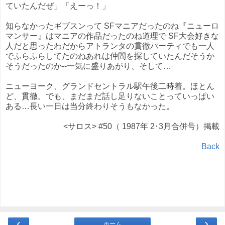
ていたんだぜ」「えーっ！」
知らなかったギブスンって SFマニアだったのね『ニューロ
マンサー』はマニアの作品だったのね道理で SF大会好きな
人だと思ったわだからアトランタの貫徹パーティでも一人
でふらふらしてたのねあれは仲間を探していたんだそうか
そうだったのか--一気に盛りあがり、そして…
ニューヨーク、グランドセントラル駅午後二時着。ほとん
ど、貫徹。でも、まだまだ話し足りないことっていっぱい
ある…長い一日は当分終わりそうもなかった。
<サロス> #50（ 1987年 2･3月合併号）掲載
Back
‹
›
ホーム