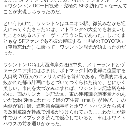
＜ワシントン DC一日観光・究極の SFを訪ねて＞なーんて
ことが実現しちゃったのだ。
というわけで、ワシントンはユニオン駅、微笑みながら迎
えに来てくださったのは、アトランタの大会でもお会いし
たことのあるスティーヴ・ブラウン氏であった。しごくま
ともな SFファンである彼の運転する「世界の TOYOTA」
（車種忘れた）に乗って、ワシントン観光が始まったのだ
った。
ワシントン DCは大西洋岸のほぼ中央、メリーランドとヴ
ァージニア州にはさまれ、ポトマック川の北岸に位置する
人口約 70万人のアメリカの誇る首都である。徹底的に考え
抜かれた都市計画にもとづいてつくられた街で、とにかく
美しい。市内を大づかみにすれば、ワシントン記念塔を中
心に、西のリンカーン記念堂、東の連邦議会議事堂とのあ
いだは約 3kmにわたって緑の芝生帯（mall）が伸び、この
両側が官庁街、連邦議会議事堂とホワイトハウスから発す
る放射道路が幹線で州名がつけられている……わたしが夢
中でガイドブックを読んで感心していると、車はホワイト
ハウスの前を通りかかった。