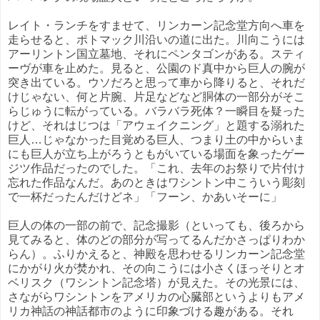
レイト・ランチをすませて、リンカーン記念堂方向へ車を
走らせると、ポトマック川沿いの道に出た。川向こうには
アーリントン国立墓地、それにペンタゴンがある。スティ
ーヴが車を止めた。見ると、公園のド真中から巨人の腕が
突き出ている。ウソだろと思って車から降りると、それだ
けじゃない、何と片腕、片足などなど胴体の一部分がそこ
らじゅうに転がっている。バラバラ死体？一瞬目を疑った
けど、それはじつは「アウェイクニング」と題する溺れた
巨人…じゃなかった目覚める巨人、つまり土の中からいま
にも巨人が立ち上がろうともがいている場面を象ったゲー
ジツ作品だったのでした。「これ、去年のお祭りで片付け
忘れた作品なんだ。あのときはワシントン中こういう彫刻
で一杯だったんだけどネ」「フーン、かあいそーに」
巨人の体の一部の前で、記念撮影（といっても、後ろから
見てみると、体のどの部分が写ってるんだかさっぱりわか
らん）。ふりかえると、神殿を思わせるリンカーン記念堂
にかがり火が焚かれ、その向こうには小さくほっそりとオ
ベリスク（ワシントン記念塔）が見えた。その光景には、
さながらワシントンをアメリカの心臓部というよりもアメ
リカ神話の神話都市のように印象づける趣がある。それ