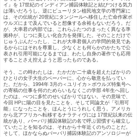
イ』を 17世紀のインディアン捕囚体験記と結びつける気力
は薄いだろうし、逆にピューリタン植民地文学の専門家に
は、その伝統が 20世紀にタンジールへ移住した亡命作家ボ
ウルズにまで及んでいると想像する余裕もないだろう。だ
が、大串君の内部では、これらふたつのまったく異なる準
拠枠が、じつに美しい化合力を発揮した。そのことだけで
じゅうぶんだったし、これが大串君個人の学問的発見であ
るからにはそれを尊重し、少なくとも何らかのかたちで公
表され引用可能になるまでは、わたし自身の著作でも応用
することさえ控えようと思ったものである。
そう、この時わたしは、たかだか二十歳を超えたばかりの
ひとりの女子大生のペーパーに、心から敬意を払ってい
た。だから、1994年 3月の＜ユリイカ＞ボウルズ特集号へ
の寄稿の仕事を何のためらいもなくこの学部 4年生へ回し
たのは、べつに多忙のせいばかりではない。その意味で、
今回 HPに陽の目を見たことを、そして同論文が「引用可
能」になったことを、ほんとうにうれしく思う。アメリカ
から北アフリカへ転移するナラティヴには 17世紀以来の伝
統があり、バーバリ捕囚体験記の名で呼ぶ習慣すら確立し
ていたことを知るのは、それから十年近くのちのことだ。
そして、ほかならぬバーバリ捕囚体験記のアンソロジーが