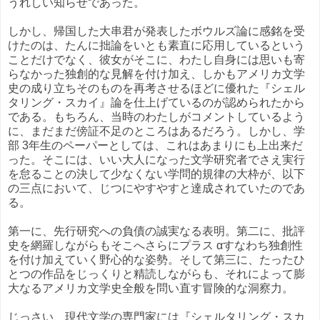
うれしい知らせであった。
しかし、帰国した大串君が発表したボウルズ論に感銘を受
けたのは、たんに拙論をいとも素直に応用しているという
ことだけでなく、彼女がそこに、わたし自身には思いも寄
らなかった独創的な見解を付け加え、しかもアメリカ文学
史の成り立ちそのものを再考させるほどに優れた『シェル
タリング・スカイ』論を仕上げているのが認められたから
である。もちろん、当時のわたしがコメントしているよう
に、まだまだ傍証不足のところはあるだろう。しかし、学
部 3年生のペーパーとしては、これはあまりにも上出来だ
った。そこには、いい大人になった文学研究者でさえ実行
を怠ることの決して少なくない学問的規律の大枠が、以下
の三点において、じつにやすやすと達成されていたのであ
る。
第一に、先行研究への負債の誠実なる表明。第二に、批評
史を網羅しながらもそこへさらにプラス αすなわち独創性
を付け加えていく野心的な姿勢。そして第三に、たったひ
とつの作品をじっくりと精読しながらも、それによって膨
大なるアメリカ文学史全般を問い直す冒険的な洞察力。
じっさい、現代文学の専門家には『シェルタリング・スカ