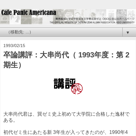
▼
1993/02/15
卒論講評：大串尚代（ 1993年度：第 2
期生）
大串尚代君は、巽ゼミ史上初めて大学院に合格した逸材で
ある。
初代ゼミ生にあたる新 3年生が入ってきたのが、1990年4