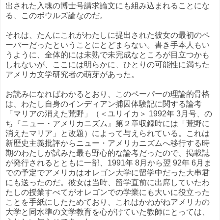
出された入魂の博士号請求論文にも組み込まれることにな
る、このボウルズ論なのだ。
それは、たんにこれがわたしに提出された彼女の最初のペ
ーパーだったということにとどまらない。書き手本人もい
うように、全体的には未熟で未完成なところが目立つかも
しれないが、ここには明らかに、ひとりの可能性に満ちた
アメリカ文学研究者の萌芽があった。
お読みになればわかるとおり、このペーパーの理論的骨格
は、わたし自身のインディアン捕囚体験記に関する論考
「マリアの消えた荒野」（＜ユリイカ＞ 1992年 3月号、の
ち『ニュー・アメリカニズム』第２章収録時には「荒野に
消えたマリア」と改題）によって与えられている。これは
新歴史主義批評からニュー・アメリカニズムへ移行する時
期のわたしが試みた最も野心的な論考だったので、掲載誌
が発行されるとともに一部、1991年 8月から翌 92年 6月ま
での予定でアメリカはオレゴン大学に留学中だった大串君
にも送ったのだ。彼女は当時、留学直前に出席していたわ
たしの授業すべてがオレゴンでの学業にも大いに役立った
ことを手紙にしたためており、これはかねがねアメリカの
大学と同水準の文学教育を心がけていた教師にとっては、