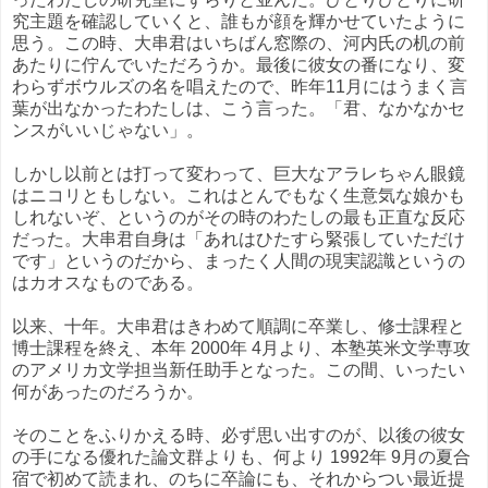
究主題を確認していくと、誰もが顔を輝かせていたように
思う。この時、大串君はいちばん窓際の、河内氏の机の前
あたりに佇んでいただろうか。最後に彼女の番になり、変
わらずボウルズの名を唱えたので、昨年11月にはうまく言
葉が出なかったわたしは、こう言った。「君、なかなかセ
ンスがいいじゃない」。
しかし以前とは打って変わって、巨大なアラレちゃん眼鏡
はニコリともしない。これはとんでもなく生意気な娘かも
しれないぞ、というのがその時のわたしの最も正直な反応
だった。大串君自身は「あれはひたすら緊張していただけ
です」というのだから、まったく人間の現実認識というの
はカオスなものである。
以来、十年。大串君はきわめて順調に卒業し、修士課程と
博士課程を終え、本年 2000年 4月より、本塾英米文学専攻
のアメリカ文学担当新任助手となった。この間、いったい
何があったのだろうか。
そのことをふりかえる時、必ず思い出すのが、以後の彼女
の手になる優れた論文群よりも、何より 1992年 9月の夏合
宿で初めて読まれ、のちに卒論にも、それからつい最近提