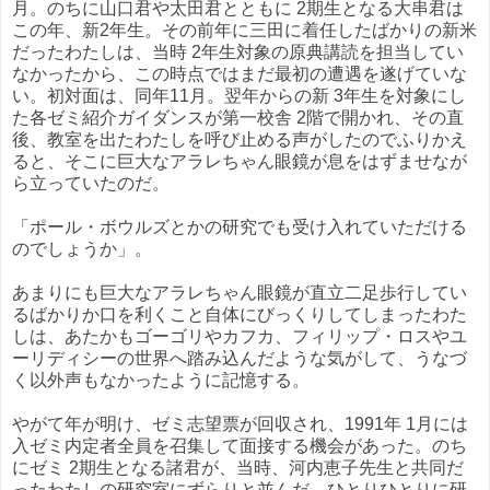
月。のちに山口君や太田君とともに 2期生となる大串君は
この年、新2年生。その前年に三田に着任したばかりの新米
だったわたしは、当時 2年生対象の原典講読を担当してい
なかったから、この時点ではまだ最初の遭遇を遂げていな
い。初対面は、同年11月。翌年からの新 3年生を対象にし
た各ゼミ紹介ガイダンスが第一校舎 2階で開かれ、その直
後、教室を出たわたしを呼び止める声がしたのでふりかえ
ると、そこに巨大なアラレちゃん眼鏡が息をはずませなが
ら立っていたのだ。
「ポール・ボウルズとかの研究でも受け入れていただける
のでしょうか」。
あまりにも巨大なアラレちゃん眼鏡が直立二足歩行してい
るばかりか口を利くこと自体にびっくりしてしまったわた
しは、あたかもゴーゴリやカフカ、フィリップ・ロスやユ
ーリディシーの世界へ踏み込んだような気がして、うなづ
く以外声もなかったように記憶する。
やがて年が明け、ゼミ志望票が回収され、1991年 1月には
入ゼミ内定者全員を召集して面接する機会があった。のち
にゼミ 2期生となる諸君が、当時、河内恵子先生と共同だ
ったわたしの研究室にずらりと並んだ。ひとりひとりに研