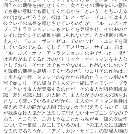
回作への期待を持たせてくれ、次々とその期待をいい意味
でも悪い意味でも覆してくれるから、ということもいえる
のではないだろうか。彼は『レス・ザン・ゼロ』では主人
公クレイの成長を感じさせているのだが、『ルールズ・オ
ブ・アトラクション』にもクレイを登場させ、その中のク
レイには全くその成長が感じられないどころか後退の感さ
えあり、『レス・ザン・ゼロ』でのハッピー・エンドを覆
しているのである。そして『アメリカン・サイコ』では
『ルールズ・オブ・アトラクション』の中でたった一度だ
け名前が出てくるだけのパトリック・ベイトマンを主人公
としており、それだけでも十分なのに、作品ないにおいて
も読者の期待を裏切ってくれるのだ。つまりその作品はご
く平凡な一行、タクシーのなかから眺めたウォール街の描
写で始まり、その場面で主人公と一緒にティモシー・プラ
イスという友人が登場するのだが、その友人が特権階級意
識、差別意識丸出しの人間で、主人公がその友人の話をお
となしく聞いているものだから、主人公ベイトマン自身は
控えめでもの静かな人間ではないかと思えるくらいで、彼
が残虐な殺人鬼だとは決して思えないオープニングなので
ある。ところで、このようなことから私が今、彼の次回作
について一番楽しみにしているのは、その主人公には誰が
なるのであろうか、『アメリカン・サイコ』の登場人物の