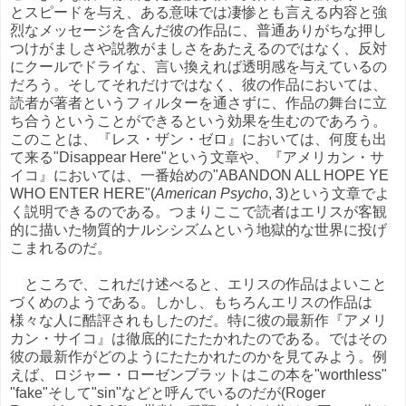
とスピードを与え、ある意味では凄惨とも言える内容と強
烈なメッセージを含んだ彼の作品に、普通ありがちな押し
つけがましさや説教がましさをあたえるのではなく、反対
にクールでドライな、言い換えれば透明感を与えているの
だろう。そしてそれだけではなく、彼の作品においては、
読者が著者というフィルターを通さずに、作品の舞台に立
ち合うということができるという効果を生むのであろう。
このことは、『レス・ザン・ゼロ』においては、何度も出
て来る"Disappear Here"という文章や、『アメリカン・サ
イコ』においては、一番始めの"ABANDON ALL HOPE YE
WHO ENTER HERE"(
American Psycho
, 3)という文章でよ
く説明できるのである。つまりここで読者はエリスが客観
的に描いた物質的ナルシシズムという地獄的な世界に投げ
こまれるのだ。
ところで、これだけ述べると、エリスの作品はよいこと
づくめのようである。しかし、もちろんエリスの作品は
様々な人に酷評されもしたのだ。特に彼の最新作『アメリ
カン・サイコ』は徹底的にたたかれたのである。ではその
彼の最新作がどのようにたたかれたのかを見てみよう。例
えば、ロジャー・ローゼンブラットはこの本を"worthless"
"fake"そして"sin"などと呼んでいるのだが(Roger