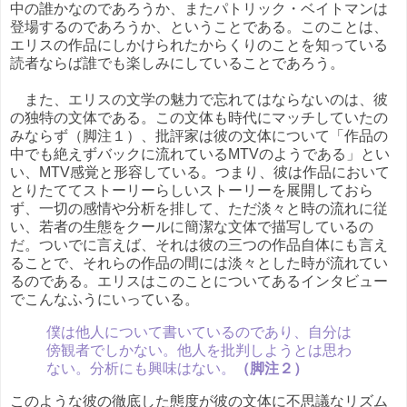
中の誰かなのであろうか、またパトリック・ベイトマンは
登場するのであろうか、ということである。このことは、
エリスの作品にしかけられたからくりのことを知っている
読者ならば誰でも楽しみにしていることであろう。
また、エリスの文学の魅力で忘れてはならないのは、彼
の独特の文体である。この文体も時代にマッチしていたの
みならず（脚注１）、批評家は彼の文体について「作品の
中でも絶えずバックに流れているMTVのようである」とい
い、MTV感覚と形容している。つまり、彼は作品において
とりたててストーリーらしいストーリーを展開しておら
ず、一切の感情や分析を排して、ただ淡々と時の流れに従
い、若者の生態をクールに簡潔な文体で描写しているの
だ。ついでに言えば、それは彼の三つの作品自体にも言え
ることで、それらの作品の間には淡々とした時が流れてい
るのである。エリスはこのことについてあるインタビュー
でこんなふうにいっている。
僕は他人について書いているのであり、自分は
傍観者でしかない。他人を批判しようとは思わ
ない。分析にも興味はない。
（脚注２）
このような彼の徹底した態度が彼の文体に不思議なリズム