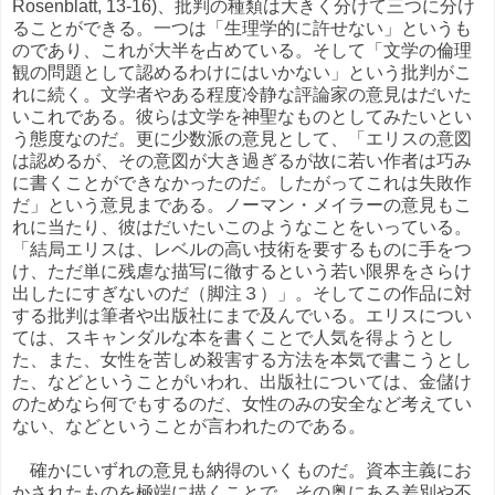
Rosenblatt, 13-16)、批判の種類は大きく分けて三つに分け
ることができる。一つは「生理学的に許せない」というも
のであり、これが大半を占めている。そして「文学の倫理
観の問題として認めるわけにはいかない」という批判がこ
れに続く。文学者やある程度冷静な評論家の意見はだいた
いこれである。彼らは文学を神聖なものとしてみたいとい
う態度なのだ。更に少数派の意見として、「エリスの意図
は認めるが、その意図が大き過ぎるが故に若い作者は巧み
に書くことができなかったのだ。したがってこれは失敗作
だ」という意見まである。ノーマン・メイラーの意見もこ
れに当たり、彼はだいたいこのようなことをいっている。
「結局エリスは、レベルの高い技術を要するものに手をつ
け、ただ単に残虐な描写に徹するという若い限界をさらけ
出したにすぎないのだ（脚注３）」。そしてこの作品に対
する批判は筆者や出版社にまで及んでいる。エリスについ
ては、スキャンダルな本を書くことで人気を得ようとし
た、また、女性を苦しめ殺害する方法を本気で書こうとし
た、などということがいわれ、出版社については、金儲け
のためなら何でもするのだ、女性のみの安全など考えてい
ない、などということが言われたのである。
確かにいずれの意見も納得のいくものだ。資本主義にお
かされたものを極端に描くことで、その奥にある差別や不