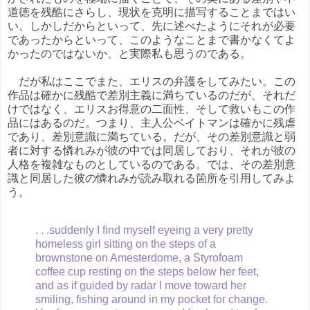
道徳を残酷にさらし、現状を克明に描写することまではい
い。しかしだからといって、先に述べたようにそれが必要
であったからといって、このようなことまで書かなくてよ
かったのではないか、と実際私も思うのである。
だが私はここでまた、エリスの弁護をしてみたい。この
作品は確かに残酷で差別主義に満ちているのだが、それだ
けではなく、エリスお得意の二面性、そして救いもこの作
品にはあるのだ。つまり、主人公ベイトマンは確かに残虐
であり、差別意識に満ちている。だが、その差別意識と弱
者に対する憐れみが彼の中では同居しており、それが彼の
人格を複雑なものとしているのである。では、その差別意
識と同居した彼の憐れみが読み取れる箇所を引用してみよ
う。
. . .suddenly I find myself eyeing a very pretty
homeless girl sitting on the steps of a
brownstone on Amesterdome, a Styrofoam
coffee cup resting on the steps below her feet,
and as if guided by radar I move toward her
smiling, fishing around in my pocket for change.