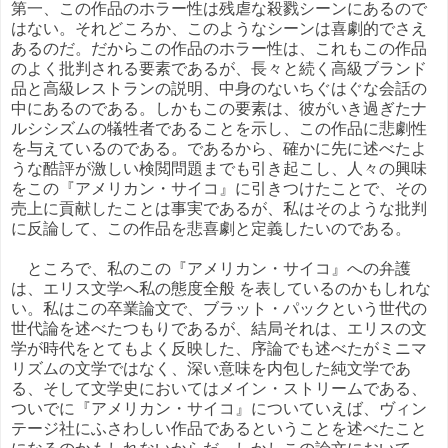
第一、この作品のホラー性は残虐な殺戮シーンにあるので
はない。それどころか、このようなシーンは喜劇的でさえ
あるのだ。だからこの作品のホラー性は、これもこの作品
のよく批判される要素であるが、長々と続く高級ブランド
品と高級レストランの説明、中身のないちぐはぐな会話の
中にあるのである。しかもこの要素は、彼がいき過ぎたナ
ルシシズムの犠牲者であることを示し、この作品に悲劇性
を与えているのである。であるから、確かに先に述べたよ
うな酷評が激しい検閲問題までも引き起こし、人々の興味
をこの『アメリカン・サイコ』に引きつけたことで、その
売上に貢献したことは事実であるが、私はそのような批判
に反論して、この作品を悲喜劇と定義したいのである。
ところで、私のこの『アメリカン・サイコ』への弁護
は、エリス文学へ私の態度全般 を表しているのかもしれな
い。私はこの卒業論文で、ブラット・パックという世代の
世代論を述べたつもりであるが、結局それは、エリスの文
学が時代をとてもよく反映した、序論でも述べたがミニマ
リズムの文学ではなく、深い意味を内包した純文学であ
る、そして文学史においてはメイン・ストリームである、
ついでに『アメリカン・サイコ』についていえば、ヴィン
テージ社にふさわしい作品であるということを述べたこと