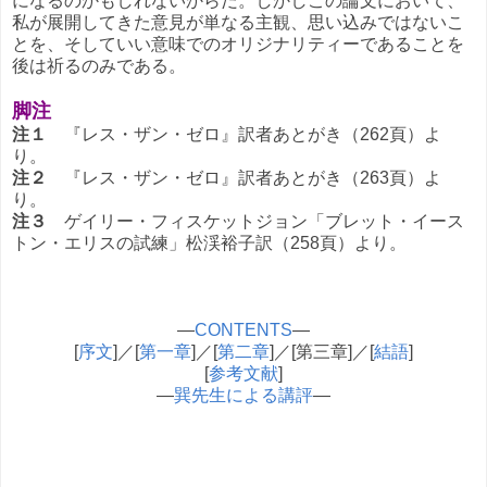
になるのかもしれないからだ。しかしこの論文において、
私が展開してきた意見が単なる主観、思い込みではないこ
とを、そしていい意味でのオリジナリティーであることを
後は祈るのみである。
脚注
注１
『レス・ザン・ゼロ』訳者あとがき（262頁）よ
り。
注２
『レス・ザン・ゼロ』訳者あとがき（263頁）よ
り。
注３
ゲイリー・フィスケットジョン「ブレット・イース
トン・エリスの試練」松渓裕子訳（258頁）より。
―
CONTENTS
―
[
序文
]／[
第一章
]／[
第二章
]／[第三章]／[
結語
]
[
参考文献
]
―
巽先生による講評
―