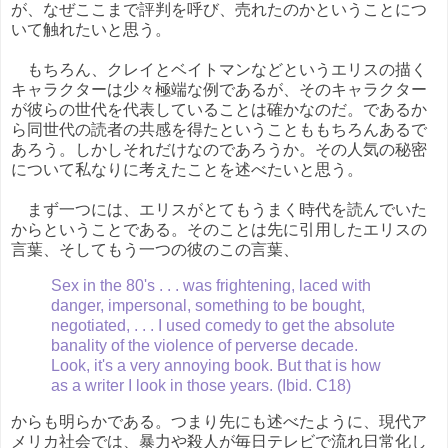
が、なぜここまで評判を呼び、売れたのかということにつ
いて触れたいと思う。
もちろん、クレイとベイトマンなどというエリスの描く
キャラクターは少々極端な例であるが、そのキャラクター
が彼らの世代を代表していることは確かなのだ。であるか
ら同世代の読者の共感を得たということももちろんあるで
あろう。しかしそれだけなのであろうか。その人気の秘密
について私なりに考えたことを述べたいと思う。
まず一つには、エリスがとてもうまく時代を読んでいた
からということである。そのことは先に引用したエリスの
言葉、そしてもう一つの彼のこの言葉、
Sex in the 80's . . . was frightening, laced with
danger, impersonal, something to be bought,
negotiated, . . . I used comedy to get the absolute
banality of the violence of perverse decade.
Look, it's a very annoying book. But that is how
as a writer I look in those years. (Ibid. C18)
からも明らかである。つまり先にも述べたように、現代ア
メリカ社会では、暴力や殺人が毎日テレビで流れ日常化し