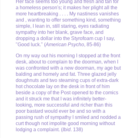
Her face seems too young and fresh and tan for
a homeless person's; it makes her plight all the
more heartbreaking . . . . My nastiness vanishes
and , wanting to offer something kind, something
simple, I lean in, still staring, eyes radiating
sympathy into her blank, grave face, and
dropping a dollar into the Styrofoam cup I say,
"Good luck." (
American Psycho
, 85-86)
On my way out his morning I stopped at the front
desk, about to complain to the doorman, when I
was confronted with a new doorman, my age but
balding and homely and fat. Three glazed jelly
doughnuts and two steaming cups of extra-dark
hot chocolate lay on the desk in front of him
beside a copy of the Post opened to the comics
and it struck me that I was infinitely better-
looking, more successful and richer than this
poor bastard would ever be and so with a
passing rush of sympathy I smiled and nodded a
curt though not impolite good morning without
lodging a complaint. (
Ibid
. 138)