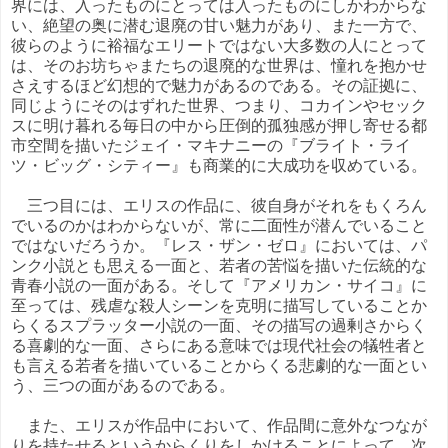
界には、入ったものにとっては入ったものにしかわからな
い、絶望の奥に潜む退廃の甘い魅力があり、また一方で、
彼らのように裕福なエリートではない大多数の人にとって
は、そのお坊ちゃまたちの退廃的な世界は、憧れを抱かせ
さえするほど幻想的で魅力があるのである。その証拠に、
同じようにそのはずれた世界、つまり、コカインやセック
スに明け暮れる毎日の中から圧倒的孤独感が押し寄せる都
市空間を描いたジェイ・マキナニーの『ブライト・ライ
ツ・ビッグ・シティー』も商業的に大成功を収めている。
三つ目には、エリスの作品に、彼自身がそれをもくろん
でいるのかはわからないが、常に二面性が潜んでいること
ではないだろうか。『レス・ザン・ゼロ』においては、パ
ンク小説とも思える一面と、若者の苦悩を描いた伝統的な
青春小説の一面がある。そして『アメリカン・サイコ』に
至っては、残虐な殺人シーンを克明に描写していることか
らくるスプラッター小説の一面、その描写の過剰さからく
る喜劇的な一面、さらにある意味では現代社会の犠牲者と
も言える若者を描いていることからくる悲劇的な一面とい
う、三つの面があるのである。
また、エリスが作品中において、作品間に意外なつなが
りを持たせるというからくりをしかけることによって、次