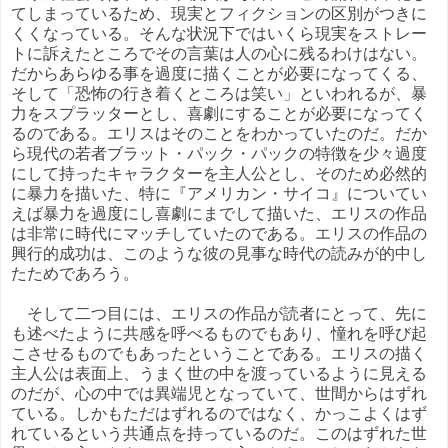
てしまっているため、現実とフィクションの区別がつきに
くくなっている。そんな状況下ではいくら現実をストレー
トに訴えたところでその言葉は人の心に残るわけはない。
だからあらゆる事を過度に描くことが必要になってくる、
そして「恐怖の行き着くところは笑い」といわれるが、暴
力をスプラッターとし、喜劇にすることが必要になってく
るのである。エリスはそのことをわかっていたのだ。だか
ら現代の若者ブラット・パック・パックの特徴を少々過度
にして持ったキャラクターを主人公とし、そのため必然的
に暴力を描いた、特に『アメリカン・サイコ』についてい
えば暴力を過度にし喜劇にまでして描いた、エリスの作品
は非常に時代にマッチしていたのである。エリスの作品の
興行的成功は、このような彼の見事な時代の読みが的中し
たためであろう。
そして二つ目には、エリスの作品が読者にとって、先に
も述べたように共感を呼べるものでもあり、憧れを呼び起
こさせるものでもあったということである。エリスの描く
主人公は表面上、うまく世の中を渡っているように見える
のだが、心の中では異端児となっていて、世間からはずれ
ている。しかもただはずれるのではなく、かっこよくはず
れているという共通点を持っているのだ。このはずれた世