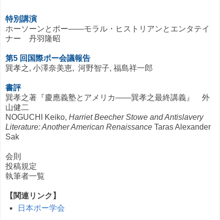
特別講演
ホーソーンとポー——モラル・ヒストリアンとエンタテイ
ナー 丹羽隆昭
第5 回国際ポー会議報告
巽孝之, 小澤奈美恵, 河野智子, 福島祥一郎
書評
巽孝之著『慶應義塾とアメリカ——巽孝之最終講義』 外
山健二
NOGUCHI Keiko,
Harriet Beecher Stowe and Antislavery
Literature: Another American Renaissance
Taras Alexander
Sak
会則
投稿規定
執筆者一覧
【関連リンク】
日本ポー学会