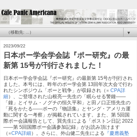
▼
2023/09/22
日本ポー学会学会誌『ポー研究』の最
新第 15号が刊行されました！
日本ポー学会学会誌『ポー研究』の最新第 15号が刊行され
ました。本号には、昨年のポー学会第 13回年次大会で行わ
れたシンポジウム「ポーと戦争」が収録され（※
CPA詳
細
）、ご登壇された山根亮一先生の「眠らせる警鐘——
「鐘」とイサム・ノグチの恒久平和」と田ノ口正悟先生の
「死をかたる——ポーの『物語集』とヤング・アメリカ運
動に関する一考察」が掲載されています。また、第 5回国
際ポー会議報告として、巽先生による「ボストン日記 2022
——第 5回国際ポー会議参加記録」がお読み頂けます
（※
CPA詳細
）。さらに、外山健二先生による
『慶應義塾