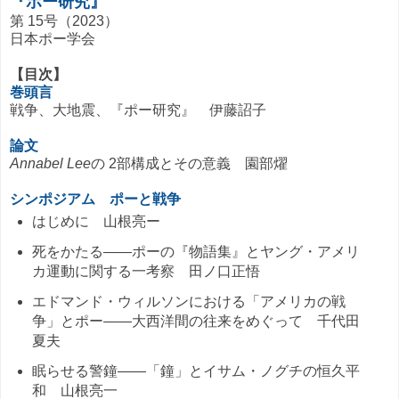
『ポー研究』
第 15号（2023）
日本ポー学会
【目次】
巻頭言
戦争、大地震、『ポー研究』 伊藤詔子
論文
Annabel Lee
の 2部構成とその意義 園部燿
シンポジアム ポーと戦争
はじめに 山根亮ー
死をかたる——ポーの『物語集』とヤング・アメリ
カ運動に関する一考察 田ノ口正悟
エドマンド・ウィルソンにおける「アメリカの戦
争」とポー——大西洋間の往来をめぐって 千代田
夏夫
眠らせる警鐘——「鐘」とイサム・ノグチの恒久平
和 山根亮一