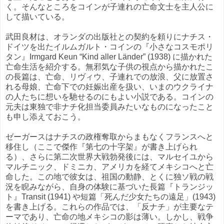
く。そんなところをコインが子連れの亡命文士を主人公に
して描いている。
武田良材は、オランダの出版社との契約を頼りにナチス・
ドイツを出たイルムガルト・コインの『小さなコスモポリ
タン』Irmgard Keun “Kind aller Länder” (1938) に描かれた
亡命生活を紹介する。無邪気な子供の視点から描かれたこ
の長篇は、亡命、リヴィウ、子連れでの放浪、父に放置さ
れる母娘、亡命下での妊娠出産を扱い、いまのウクライナ
の人たちに想いを馳せるのにもよい小説である。コインの
元夫は東独で非ナチ化担当委員みたいなものになったこと
も申し添えておこう。
ゼーガースはナチスの政権奪取からまもなくフランスへと
移住し（ここで傑作『第七の十字架』が書き上げられ
る）、さらに第二次世界大戦勃発後には、マルセイユから
マルチニック、ドミニカ、アメリカを経てメキシコへと亡
命した。この地で彼女は、祖国の動静、とくに独ソ戦の戦
況を睨みながら、自身の体験に基づいた長篇『トランジッ
ト』Transit (1941) や短篇「死んだ少女たちの遠足」(1943)
を書き上げる。これらの作品では、「反ナチ」が主要なテ
ーマであり、亡命の地メキシコの影は薄い。しかし、戦争