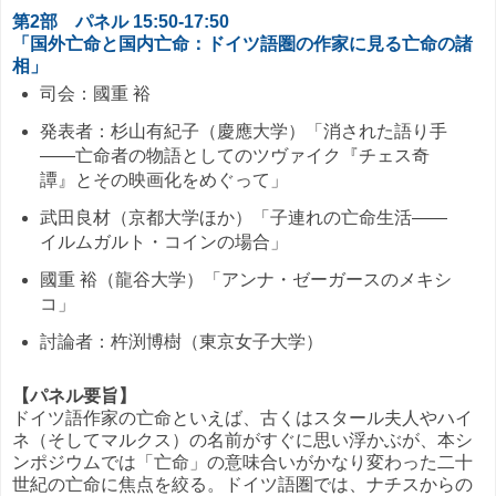
第2部 パネル 15:50-17:50
「国外亡命と国内亡命：ドイツ語圏の作家に見る亡命の諸
相」
司会：國重 裕
発表者：杉山有紀子（慶應大学）「消された語り手
——亡命者の物語としてのツヴァイク『チェス奇
譚』とその映画化をめぐって」
武田良材（京都大学ほか）「子連れの亡命生活——
イルムガルト・コインの場合」
國重 裕（龍谷大学）「アンナ・ゼーガースのメキシ
コ」
討論者：杵渕博樹（東京女子大学）
【パネル要旨】
ドイツ語作家の亡命といえば、古くはスタール夫人やハイ
ネ（そしてマルクス）の名前がすぐに思い浮かぶが、本シ
ンポジウムでは「亡命」の意味合いがかなり変わった二十
世紀の亡命に焦点を絞る。ドイツ語圏では、ナチスからの