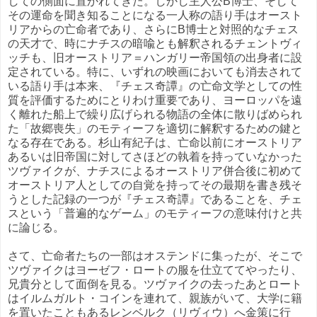
しての側面に置かれてきた。しかし主人公B博士、そして
その運命を聞き知ることになる一人称の語り手はオースト
リアからの亡命者であり、さらにB博士と対照的なチェス
の天才で、時にナチスの暗喩とも解釈されるチェントヴィ
ッチも、旧オーストリア＝ハンガリー帝国領の出身者に設
定されている。特に、いずれの映画においても消去されて
いる語り手は本来、『チェス奇譚』の亡命文学としての性
質を評価するためにとりわけ重要であり、ヨーロッパを遠
く離れた船上で繰り広げられる物語の全体に散りばめられ
た「故郷喪失」のモティーフを適切に解釈するための鍵と
なる存在である。杉山有紀子は、亡命以前にオーストリア
あるいは旧帝国に対してさほどの執着を持っていなかった
ツヴァイクが、ナチスによるオーストリア併合後に初めて
オーストリア人としての自覚を持ってその最期を書き残そ
うとした記録の一つが『チェス奇譚』であることを、チェ
スという「普遍的なゲーム」のモティーフの意味付けと共
に論じる。
さて、亡命者たちの一部はオステンドに集ったが、そこで
ツヴァイクはヨーゼフ・ロートの服を仕立ててやったり、
兄貴分として面倒を見る。ツヴァイクの去ったあとロート
はイルムガルト・コインを連れて、親族がいて、大学に籍
を置いたこともあるレンベルク（リヴィウ）へ金策に行