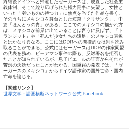
終結後ドイツへと帰還したゼーガースは、硬直した社会主
義体制、そこで繰り広げられた権力闘争に失望し、女性と
いった「弱いものの持つ力」に焦点を当てた作品を書く。
そのうちにメキシコを舞台とした短篇「クリサンタ」、中
篇「ほんとうの青」がある。ここでのメキシコの描かれ方
は、メキシコが前景に出ていることは言うに及ばず、『ト
ランジット』や「死んだ少女たちの遠足」のメキシコ表象
とはかなり異なる。ここにはDDRへの間接的な批判を読み
取ることができる。公式にはゼーガースはDDRの作家同盟
の代表を務め、ビーアマン事件の際も、反対署名を拒否し
たことが知られているが、息子ピエールの証言からそれが
苦渋の決断だったことがわかる。国重裕の発表では、「ゼ
ーガースのメキシコ」からドイツ語作家の国外亡命・国内
亡命を論じる。
【関連リンク】
世界文学・語圏横断ネットワーク公式 Facebook