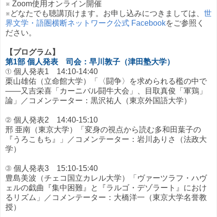
※ Zoom使用オンライン開催
※どなたでも聴講頂けます。お申し込みにつきましては、
世
界文学・語圏横断ネットワーク公式 Facebook
をご参照く
ださい。
【プログラム】
第1部 個人発表 司会：早川敦子（津田塾大学）
① 個人発表1 14:10-14:40
栗山雄佑（立命館大学）「〈闘争〉を求められる檻の中で
――又吉栄喜「カーニバル闘牛大会」、目取真俊「軍鶏」
論」／コメンテーター：黒沢祐人（東京外国語大学）
② 個人発表2 14:40-15:10
邢 亜南（東京大学）「変身の視点から読む多和田葉子の
『うろこもち』」／コメンテーター：岩川ありさ（法政大
学）
③ 個人発表3 15:10-15:40
豊島美波（チェコ国立カレル大学）「ヴァーツラフ・ハヴ
ェルの戯曲『集中困難』と『ラルゴ・デゾラート』におけ
るリズム」／コメンテーター：大橋洋一（東京大学名誉教
授）