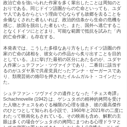
政治亡命を強いられた作家を多く輩出したことは周知のと
おりである。同じドイツ語圏からの亡命といっても、ユダ
ヤ人であるからという理由で心ならずも故郷を去ることを
余儀なくされた者もいれば、政治的信条から生命の危機を
感じ、故国を脱出した者もいた。また、国外へ逃亡するこ
となくドイツにとどまり、可能な範囲で抵抗を試みた「内
的亡命作家」も存在する。
本発表では、こうした多様なあり方をしたドイツ語圏の作
家の亡命の諸相を、彼女らの作品から炙り出すことを目的
としている。上に挙げた最初の区分にあたるのが、ユダヤ
人作家シュテファン・ツヴァイクであり、二番目に該当す
るのがユダヤ系で共産党員だったアンナ・ゼーガースであ
り、頽廃芸術の烙印を押されたイルムガルト・コインだっ
た。
シュテファン・ツヴァイクの遺作となった『チェス奇譚』
Schachnovelle (1942) は、ゲシュタポの精神的拷問を受け
た人物とチェスをめぐる極限の心理を描き、彼の最高傑作
のひとつとして知られる小説で、1960年と2021年の二度に
わたって映画化もされている。その映画も含め、解釈の主
眼は多くの場合ゲシュタポの拷問にまつわる心理ドラマと