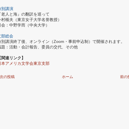
特別講演
『老人と海』の翻訳を巡って
今村楯夫（東京女子大学名誉教授）
司会：中野学而（中央大学）
支部総会
特別講演終了後、オンライン（Zoom・事前申込制）で開催されます。
議題：活動・会計報告、委員の交代、その他
【関連リンク】
日本アメリカ文学会東京支部
次の投稿
ホーム
前の