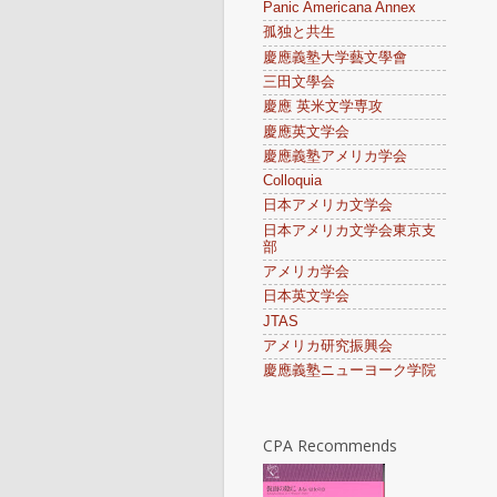
Panic Americana Annex
孤独と共生
慶應義塾大学藝文學會
三田文學会
慶應 英米文学専攻
慶應英文学会
慶應義塾アメリカ学会
Colloquia
日本アメリカ文学会
日本アメリカ文学会東京支
部
アメリカ学会
日本英文学会
JTAS
アメリカ研究振興会
慶應義塾ニューヨーク学院
CPA Recommends