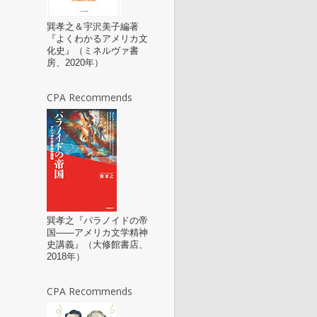
巽孝之＆宇沢美子編著
『よくわかるアメリカ文
化史』（ミネルヴァ書
房、2020年）
CPA Recommends
巽孝之『パラノイドの帝
国――アメリカ文学精神
史講義』（大修館書店、
2018年）
CPA Recommends