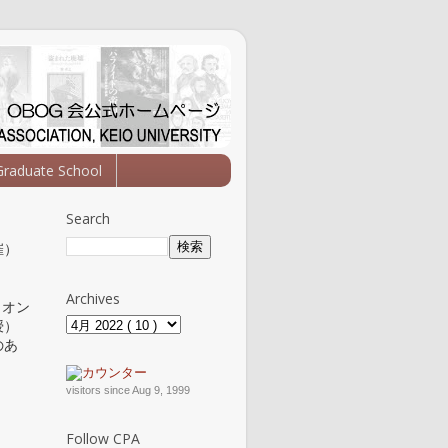
Graduate School
Search
催）
Archives
りオン
授）
のあ
visitors since Aug 9, 1999
Follow CPA