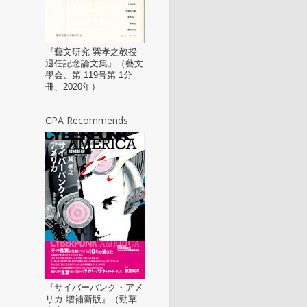
『藝文研究 巽孝之教授
退任記念論文集』（藝文
學会、第 119号第 1分
冊、2020年）
CPA Recommends
『サイバーパンク・アメ
リカ 増補新版』（勁草