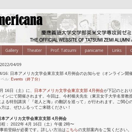
Gallery
Theater
Prof. Tatsumi
panicame
Links
2022/04/09
04/16: 日本アメリカ文学会東京支部 4月例会のお知らせ（オンライン開
ラベル:
Events（終了分）
4月 16日（土）に、
日本アメリカ文学会東京支部 4月例会
が下記のとお
ラインにて開催されます。今回は、今村楯夫先生（東京女子大学名誉教
による特別講演「『老人と海』の翻訳を巡って」が行われます。ご関心
る方は、ぜひふるってご来聴ください！
日本アメリカ文学会東京支部 4月例会
日程： 2022年 4月 16日（土）午後 2時〜
※事前登録が必要です。詳しい方法は
こちら
の支部案内をご覧ください。