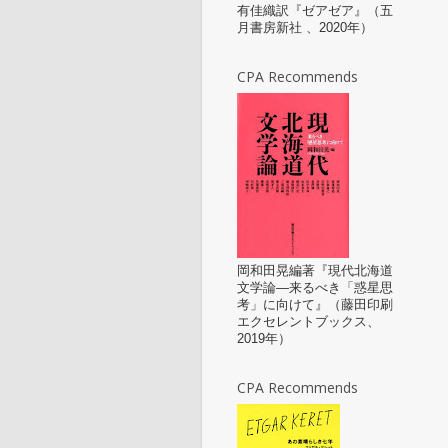
有佳織訳『ゼアゼア』（五
月書房新社 、2020年）
CPA Recommends
岡和田晃編著『現代北海道
文学論—来るべき「惑星思
考」に向けて』（藤田印刷
エクセレントブックス、
2019年）
CPA Recommends