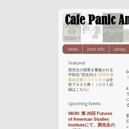
News
Zemi Info
Library
Featured
巽先生の授業を履修される
学部生/ 院生向け
2020年度
版必読書リスト１００
は全
部で４００冊！（リスト詳
細は
こちら
）
Upcoming Events
06/30: 第 26回 Futures
of American Studies
Instituteにて、巽先生の