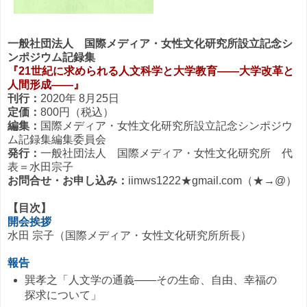
一般社団法人 国際メディア・女性文化研究所設立記念シ
ンポジウム記録集
『21世紀に求められる人文科学と大学教育――大学改革と
人間形成――』
刊行：
2020年 8月25日
定価：
800円（税込）
編集：
国際メディア・女性文化研究所設立記念シンポジウ
ム記録集編集委員会
発行：
一般社団法人 国際メディア・女性文化研究所 代
表＝水田宗子
お問合せ・お申し込み：
iimws1222★gmail.com（★→@）
【目次】
開会挨拶
水田 宗子（国際メディア・女性文化研究所所長）
報告
巽孝之「人文学の通義――その生命、自由、幸福の
探求について」