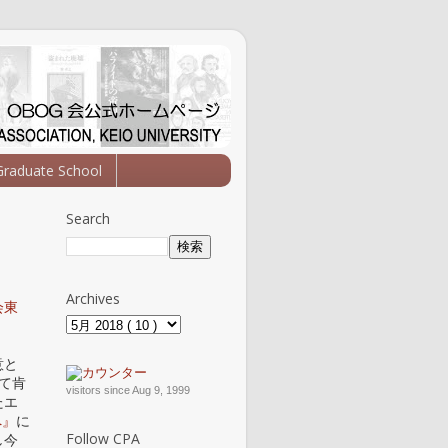
Graduate School
Search
Archives
会東
意と
いて肯
visitors since Aug 9, 1999
たエ
へ』
に
Follow CPA
し今