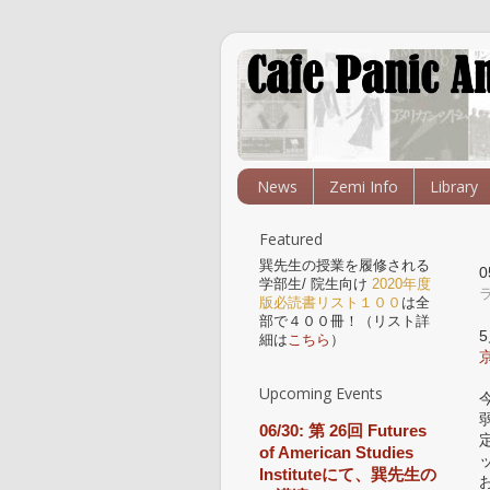
News
Zemi Info
Library
Featured
巽先生の授業を履修される
学部生/ 院生向け
2020年度
版必読書リスト１００
は全
部で４００冊！（リスト詳
細は
こちら
）
Upcoming Events
06/30: 第 26回 Futures
of American Studies
ッ
Instituteにて、巽先生の