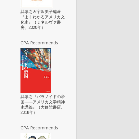
巽孝之＆宇沢美子編著
『よくわかるアメリカ文
化史』（ミネルヴァ書
房、2020年）
CPA Recommends
巽孝之『パラノイドの帝
国――アメリカ文学精神
史講義』（大修館書店、
2018年）
CPA Recommends