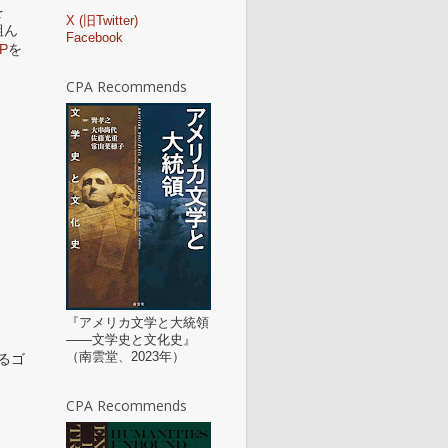
を
X (旧Twitter)
組ん
Facebook
P
を
CPA Recommends
『アメリカ文学と大統領
——文学史と文化史』
（南雲堂、2023年）
おけるゴ
CPA Recommends