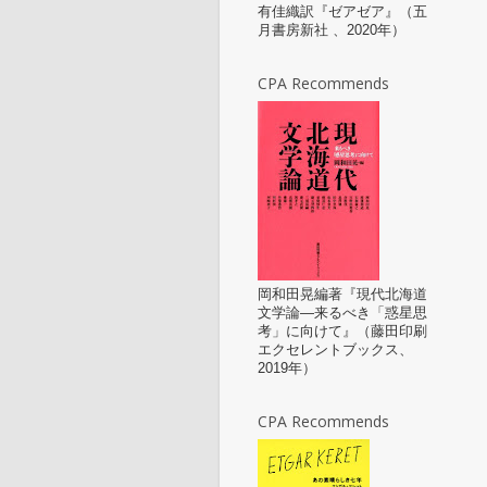
有佳織訳『ゼアゼア』（五
月書房新社 、2020年）
CPA Recommends
岡和田晃編著『現代北海道
文学論—来るべき「惑星思
考」に向けて』（藤田印刷
エクセレントブックス、
2019年）
CPA Recommends