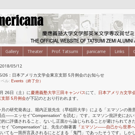
Gallery
Theater
Prof. Tatsumi
panicame
Links
2018/05/12
05/26：日本アメリカ文学会東京支部 5月例会のお知らせ
ラベル:
Events（終了分）
5月 26日（土）に
慶應義塾大学三田キャンパス
にて、
日本アメリカ文学
京支部 5月例会
が下記のとおり行われます。
今月の研究発表は、堀内正規先生（早稲田大学）による「エマソンの善
弱点——エッセイ“Compensation” を読む」です。エマソン批評史にお
定的に評価されること、ないし正面から論じられることが避けられてき
セイ “Compensation” は、先生の御著書
『エマソン——自己から世界
おいても一箇所言及されるにとどまる「鬼門」であったそうです。しか