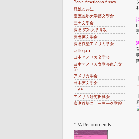
Panic Americana Annex
孤独と共生
慶應義塾大学藝文學會
三田文學会
E
慶應 英米文学専攻
慶應英文学会
慶應義塾アメリカ学会
Colloquia
日本アメリカ文学会
日本アメリカ文学会東京支
部
アメリカ学会
日本英文学会
JTAS
アメリカ研究振興会
慶應義塾ニューヨーク学院
CPA Recommends