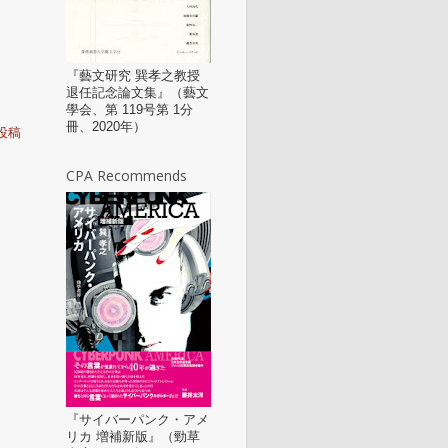
『藝文研究 巽孝之教授
退任記念論文集』（藝文
學会、第 119号第 1分
冊、2020年）
投稿
CPA Recommends
『サイバーパンク・アメ
リカ 増補新版』（勁草