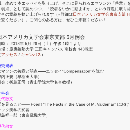
回、改めて本エッセイを取り上げ、そこに見られるエマソンの「善意」
「弱点」として認めつつ、「読者をいかに励ますか」という課題に取り
だその意義を拾い上げられます（※詳細は
日本アメリカ文学会東京支部 H
ご覧ください）。ご関心のある方は、ぜひご来聴ください！
日本アメリカ文学会東京支部 5月例会
日時： 2018年 5月 26日（土）午後 1時半より
会場：慶應義塾大学 三田キャンパス 南校舎 443教室
（
アクセス
/
キャンパス
）
研究発表
エマソンの善意と弱点——エッセイ“Compensation”を読む
堀内正規（早稲田大学）
司会：折島正司（青山学院大学名誉教授）
分科会
近代散文
を見ること—— Poeの “The Facts in the Case of M. Valdemar” に
シック美学の変容
福島祥一郎（東京電機大学）
現代散文