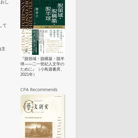
なおし
として
由主
『脱領域・脱構築・脱半
球——二一世紀人文学の
ために』（小鳥遊書房、
2021年）
CPA Recommends