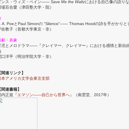
ダンス・ウィズ・ペイン——
Save Me the Waltz
における自己像の語り
羽場百合愛（津田塾大学・院）
詩
. A. PoeとPaul Simonの “Silence”—— Thomas Hoodの詩を手がかり
宇佐教子（首都大学東京・非）
演劇・表象
育児とメロドラマ——『クレイマー、クレイマー』における感情と新自
義
関口洋平（明治学院大学・非）
【関連リンク】
日本アメリカ文学会東京支部
【関連書籍】
堀内正規
『エマソン——自己から世界へ』
（南雲堂、2017年）