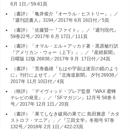
6月 1日／59-61頁
（書評）「亀井俊介『オーラル・ヒストリー』」／
『週刊読書人』3194／2017年 6月 16日付／5頁
（書評）「佐藤賢一『ファイト』」／『週刊現代』
59巻22号／2017年 6 月 17日／111頁
（書評）「オマル・エル＝アッカド著・黒原敏行訳
『アメリカン・ウォー（上下）』」／『産經新聞』
日曜版 12版 26838／2017年 9 月 17日付／24頁
（書評）「荒巻義雄『もはや宇宙は迷宮の鏡のよう
に』刊行によせて」／『北海道新聞』 夕刊 26938／
2017年 11月 10日付／4頁
（映評）「デイヴィッド・ブレア監督『WAX 蜜蜂
テレビの発見』」／『SFマガジン』12月号 58巻 6
号／2017年 12月 1日／20頁
（書評）「果てしなき破局の果てに 島田雅彦『カタ
ストロフ・マニア』」／『三田文学』冬期号 97巻
132号／2018年 2月 1日／422-23頁