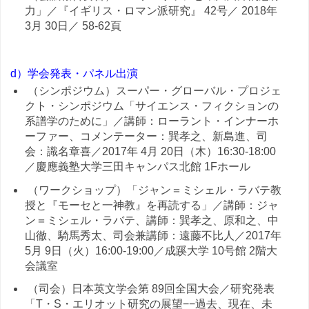
力」／『イギリス・ロマン派研究』 42号／ 2018年
3月 30日／ 58-62頁
d）学会発表・パネル出演
（シンポジウム）スーパー・グローバル・プロジェ
クト・シンポジウム「サイエンス・フィクションの
系譜学のために」／講師：ローラント・インナーホ
ーファー、コメンテーター：巽孝之、新島進、司
会：識名章喜／2017年 4月 20日（木）16:30-18:00
／慶應義塾大学三田キャンパス北館 1Fホール
（ワークショップ）「ジャン＝ミシェル・ラバテ教
授と『モーセと一神教』を再読する」／講師：ジャ
ン＝ミシェル・ラバテ、講師：巽孝之、原和之、中
山徹、騎馬秀太、司会兼講師：遠藤不比人／2017年
5月 9日（火）16:00-19:00／成蹊大学 10号館 2階大
会議室
（司会）日本英文学会第 89回全国大会／研究発表
「T・S・エリオット研究の展望−−過去、現在、未