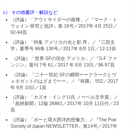
c）
その他書評・解説など
（評論）「アウトサイダーの復権」／『マーク・ト
ウェイン 研究と批評』第 16号／2017年 4月 25日／
92-94頁
（評論）「特集 アメリカの光と影 序」／『三田文
学』夏季号 96巻 130号／2017年 8月 1日／12-13頁
（評論）「世界 SFの現在 アメリカ」／『S-F ファ
ンジン』復刊 7号 61／2017 年 8月 13日／96-97頁
（評論）「二十一世紀 SFの瞬間ーークラークとヴ
ォネガットのはざまでーー」／『有隣』 552／2017
年 9月 10日／1頁
（評論）「カズオ・イシグロ氏 ノーベル文学賞」／
『産經新聞』12版 26861／2017年 10月 11日付／23
頁
（評論）「ポーと環大西洋的想像力」／『The Poe
Society of Japan NEWSLETTER』第14号／2017年