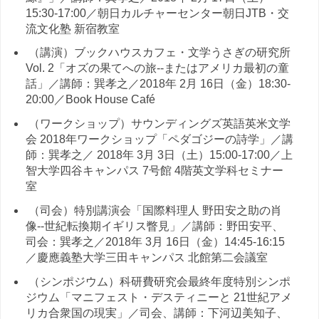
15:30-17:00／朝日カルチャーセンター朝日JTB・交
流文化塾 新宿教室
（講演）ブックハウスカフェ・文学うさぎの研究所
Vol. 2「オズの果てへの旅--またはアメリカ最初の童
話」／講師：巽孝之／2018年 2月 16日（金）18:30-
20:00／Book House Café
（ワークショップ）サウンディングズ英語英米文学
会 2018年ワークショップ「ペダゴジーの詩学」／講
師：巽孝之／ 2018年 3月 3日（土）15:00-17:00／上
智大学四谷キャンパス 7号館 4階英文学科セミナー
室
（司会）特別講演会「国際料理人 野田安之助の肖
像--世紀転換期イギリス瞥見」／講師：野田安平、
司会：巽孝之／2018年 3月 16日（金）14:45-16:15
／慶應義塾大学三田キャンパス 北館第二会議室
（シンポジウム）科研費研究会最終年度特別シンポ
ジウム「マニフェスト・デスティニーと 21世紀アメ
リカ合衆国の現実」／司会、講師：下河辺美知子、