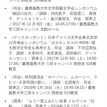
ンパス 西校舎 513番教室
（司会）慶應義塾大学文学部藝文学会シンポジウム
「物語の近代」／講師：河内恵子、田坂憲二、堀啓
子、ディスカッサント：粂川麻里生、司会：巽孝之
／2017 年 12 月 8日（金） 14:45-17:00／慶應義塾大
学三田キャンパス 北館ホール
（ディスカッサント）日本アメリカ文学会東京支部
12月例会シンポジウム「ポカホンタスの 400年--環
大西洋文学史を再考する」司会・講師：下河辺美知
子、講師：大串尚代、余田真也、原田範行、ディス
カッサント：巽孝之／2017年 12月 9日（土）14:00-
17:00／慶應義塾大学 三田キャンパス 西校舎 528番
教室
（司会）特別講演会「ホーソーン、ムカージー、ラ
ヒリ--大英帝国の影に」／講師：志賀俊介、司会：
巽孝之／2018年 1月 16日（火）14:45-16:15／慶應
義塾大学三田キャンパス 西校舎 515教室
（講座）「もう一度よみたい名著 メルヴィル『白
鯨』」／講師：巽孝之／2018年 2月 17日（土）