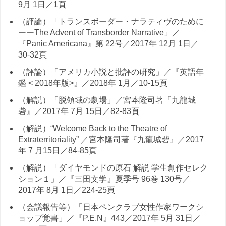
9月 1日／1頁
（評論）「トランスボーダー・ナラティヴのために
ーーThe Advent of Transborder Narrative」／
『Panic Americana』第 22号／2017年 12月 1日／
30-32頁
（評論）「アメリカ小説と批評の研究」／『英語年
鑑 < 2018年版>』／2018年 1月／10-15頁
（解説）「脱領域の劇場」／宮本隆司著『九龍城
砦』／2017年 7月 15日／82-83頁
（解説）“Welcome Back to the Theatre of
Extraterritoriality” ／宮本隆司著『九龍城砦』／2017
年 7 月15日／84-85頁
（解説）「ダイヤモンドの原石 解説 学生創作セレク
ション１」／『三田文学』夏季号 96巻 130号／
2017年 8月 1日／224-25頁
（会議報告等）「日本ペンクラブ女性作家ワークシ
ョップ覚書」／『P.E.N』443／2017年 5月 31日／