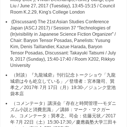
Liu / June 27, 2017 (Tuesday), 13:45-15:15 / Council
Room K.2.29, King's College London
(Discussant) The 21st Asian Studies Conference
Japan (ASCJ 2017) / Session 37 “Technologies of
(In)visibility in Japanese Science Fiction Organizer” /
Chair: Baryon Tensor Posadas, Panelists: Yusung
Kim, Denis Taillandier, Kazue Harada, Baryon
Tensor Posadas, Discussant: Takayuki Tatsumi / July
9, 2017 (Sunday), 15:40-17:40 / Room X202, Rikkyo
University
（対談）『九龍城砦』刊行記念トークショウ「九龍
城砦は今も屹立している」／登壇者：宮本隆司、巽
孝之／2017年 7月 17日（月）19:30-／ジュンク堂池
袋本店
（コメンテータ）講演会「存在と時間管理−−モダニ
ズム小説と消費意識」／講師：マーク・マクガー
ル、コメンテータ：巽孝之、司会：佐藤元状／2017
年 7月 22日（土）15:30-17:30／慶應義塾大学三田キ