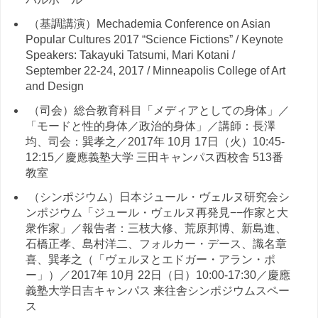
（基調講演）Mechademia Conference on Asian
Popular Cultures 2017 “Science Fictions” / Keynote
Speakers: Takayuki Tatsumi, Mari Kotani /
September 22-24, 2017 / Minneapolis College of Art
and Design
（司会）総合教育科目「メディアとしての身体」／
「モードと性的身体／政治的身体」／講師：長澤
均、司会：巽孝之／2017年 10月 17日（火）10:45-
12:15／慶應義塾大学 三田キャンパス西校舎 513番
教室
（シンポジウム）日本ジュール・ヴェルヌ研究会シ
ンポジウム「ジュール・ヴェルヌ再発見−−作家と大
衆作家」／報告者：三枝大修、荒原邦博、新島進、
石橋正孝、島村洋二、フォルカー・デース、識名章
喜、巽孝之（「ヴェルヌとエドガー・アラン・ポ
ー」）／2017年 10月 22日（日）10:00-17:30／慶應
義塾大学日吉キャンパス 来往舎シンポジウムスペー
ス