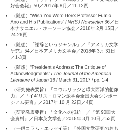
好会会報』50／2017年 8月／11-13頁
（随想）“Wish You Were Here: Professor Fumio
Ano and His Publications” /
NHSJ Newsletter
36／日
本ナサニエル・ホーソーン協会／2018年 2月 15日／
24-26頁
（随想）「謝辞というジャンル」／『アメリカ文学
研究』54／日本アメリカ文学会／2018年 3月 31日
／1-3頁
（随想）“President’s Address: The Critique of
Acknowledgments” /
The Journal of the American
Literature of Japan
16 / March 31, 2017 / pp. 1-4
（研究発表要旨）「コウルリッジと環大西洋的想像
力」／『イギリス・ロマン派学会全国大会シンポー
ジアム要旨』／2017年 10 月 22日／4頁
（研究発表要旨）「文化への抵抗」／『第 90回大
会資料』／日本英文学会／2018年 3月 10日／53頁
（一般コラム・エッセイ等）「外国文学研究のおも