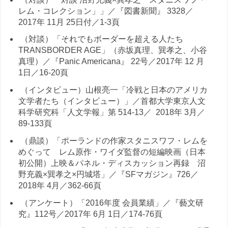
レム・コレクション」」／『図書新聞』 3328／
2017年 11月 25日付／1-3頁
（対談）「それでもボーダーを超える人たち
TRANSBORDER AGE」（赤坂真理、巽孝之、小谷
真理）／『Panic Americana』 22号／2017年 12 月
1日／16-20頁
（インタビュー）山根亮一「冷戦と日本のアメリカ
文学者たち（インタビュー）」／首都大学東京人文
科学研究科「人文学報」第 514-13／ 2018年 3月／
89-133頁
（鼎談）「ポーランドの作家スタニスワフ・レムを
めぐって レム原作・ワイダ監督の短編映画（日本
初公開）上映＆パネル・ディスカッション再録 沼
野充義×巽孝之×円城塔」／『SFマガジン』726／
2018年 4月／362-66頁
（アンケート）「2016年度 会員業績」／『藝文研
究』112号／2017年 6月 1日／174-76頁