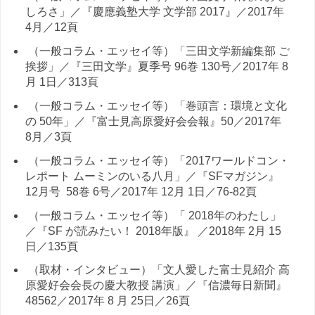
しろさ」／『慶應義塾大学 文学部 2017』／2017年
4月／12頁
（一般コラム・エッセイ等）「三田文学新編集部 ご
挨拶」／『三田文学』夏季号 96巻 130号／2017年 8
月 1日／313頁
（一般コラム・エッセイ等）「巻頭言：環境と文化
の 50年」／『富士見高原愛好会会報』50／2017年
8月／3頁
（一般コラム・エッセイ等）「2017ワールドコン・
レポート ムーミンのいる八月」／『SFマガジン』
12月号 58巻 6号／2017年 12月 1日／76-82頁
（一般コラム・エッセイ等）「 2018年のわたし」
／『SF が読みたい！ 2018年版』 ／2018年 2月 15
日／135頁
（取材・インタビュー）「文人愛した富士見紹介 高
原愛好会会長の慶大教授 講演」／『信濃毎日新聞』
48562／2017年 8 月 25日／26頁