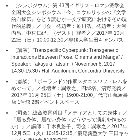
（シンポジウム）第 43回イギリス・ロマン派学会
全国大会シンポジウム「今、コウルリッジの『文学
的自叙伝』をどう読むか−−文学研究におけるその現
代的意義」／司会・発題者：笹川浩、発題者：大河
内昌、中村仁紀、（ゲスト）巽孝之／2017年 10月
22日（日）10:00-12:30／専修大学生田キャンパス
（講演）“Transpacific Cyberpunk: Transgeneric
Interactions Between Prose, Cinema and Manga” /
Speaker: Takayuki Tatsumi / November 8, 2017,
14:30-15:30 / Hall Auditorium, Concordia University
（鼎談）「ポーランドの作家スタニスワフ・レムを
めぐって」／登壇者：巽孝之、円城塔、沼野充義／
2017年 11月 25日（土）19:00-21:00／代官山蔦屋書
店 1号館 2階イベントスペース
（司会）総合教育科目「メディアとしての身体」／
「居る身体、居ない身体（どうやって演劇を作るの
か）」／講師：千木良悠子、司会：巽孝之／2017年
12月 5日（火）10:45-12:15／慶應義塾大学 三田キャ