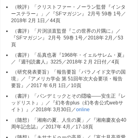
（映評）「クリストファー・ノーラン監督『インタ
ーステラー』」／『SFマガジン』 2月号 59巻 1号／
2018年 2月 1日／44頁
（書評）「片渕須直監督『この世界の片隅に』／
『SFマガジン』 2月号 59巻 1号／2018年 2月／53
頁
（書評）「岳真也著『1968年・イェルサレム・夏』
／『週刊読書人』3225／2018年 2 月 2日付／4頁
（研究発表要旨）「報告要旨「パラノイド文学の国
境」／『アメリカ学会 第 51回年次大会要項・報告
要旨』／2017 年 6月 1日／10頁
（書評）「パンデミックとその隠喩――安生正『レ
ッドリスト』」／『幻冬舎plus（幻冬舎公式webサ
イト）』／2018年 3月30日／
online
（随想）「湘南の夏、人生の夏」／『湘南慶友会40
周年記念誌』／2017年 4月／17-18頁
（随想）「キサナドゥーの高原」／『富士見高原愛