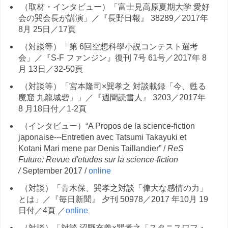
（取材・インタビュー）「富士見高原夏期大学 愛好
会の巽会長が講演」／『長野日報』 38289／2017年
8月 25日／17頁
（対談等）「第 6回空想科學小説コンテスト選考
会」／『S-F ファンジン』復刊 7号 61号／2017年 8
月 13日／32-50頁
（対談等）「宮本隆司×巽孝之 対談載録「今、甦る
魔窟 九龍城砦」」／『週間読書人』 3203／2017年
8 月18日付／1-2頁
（インタビュー）“A Propos de la science-fiction
japonaise---Entretien avec Tatsumi Takayuki et
Kotani Mari mene par Denis Taillandier” /
ReS
Future: Revue d'etudes sur la science-fiction
/
September 2017 /
online
（対談）「青木保、巽孝之対談「偉大な感情の力」
とは」／『毎日新聞』 夕刊 50978／2017 年10月 19
日付／4頁 ／
online
（対談）「対談 沼野充義×巽孝之「スタニスワフ・