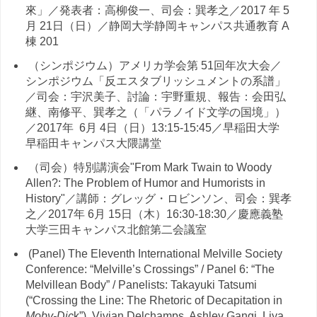
來」／発表者：高柳俊一、司会：巽孝之／2017 年 5
月 21日（日）／静岡大学静岡キャンパス共通教育 A
棟 201
（シンポジウム）アメリカ学会第 51回年次大会／
シンポジウム「反エスタブリッシュメントの系譜」
／司会：宇沢美子、討論：宇野重規、報告：会田弘
継、南修平、巽孝之（「パラノイド文学の国境」）
／2017年 6月 4日（日）13:15-15:45／早稲田大学
早稲田キャンパス大隈講堂
（司会）特別講演会"From Mark Twain to Woody
Allen?: The Problem of Humor and Humorists in
History"／講師：グレッグ・ロビンソン、司会：巽孝
之／2017年 6月 15日（木）16:30-18:30／慶應義塾
大学三田キャンパス北館第二会議室
(Panel) The Eleventh International Melville Society
Conference: “Melville’s Crossings” / Panel 6: “The
Melvillean Body” / Panelists: Takayuki Tatsumi
(“Crossing the Line: The Rhetoric of Decapitation in
Moby-Dic
k”), Vivian Delchamps, Ashley Gangi, Liya