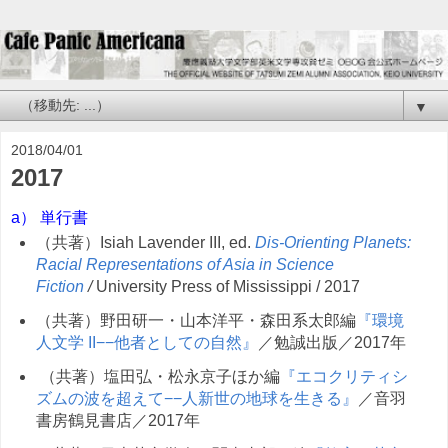
▼
2018/04/01
2017
a）
単行書
（共著）Isiah Lavender III, ed.
Dis-Orienting Planets:
Racial Representations of Asia in Science
Fiction
/
University Press of Mississippi / 2017
（共著）野田研一・山本洋平・森田系太郎編
『環境
人文学 II−−他者としての自然』
／勉誠出版／2017年
（共著）塩田弘・松永京子ほか編
『エコクリティシ
ズムの波を超えて−−人新世の地球を生きる』
／音羽
書房鶴見書店／2017年