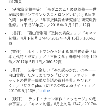
28-29頁
（研究資金報告等）「モダニズムと慶應義塾ーー世
紀転換期サンフランシスコとロンドンにおける日本
的間主体形成」／『学事振興資金研究補助 研究報告
集録』（平成28年度）／2018 年 3 月 1日／12頁
（書評）「西山智則著『恐怖の表象』」／『キネマ
旬報』 4月下旬号 1744／2017年 4月 15日／160-61
頁
（書評）「ホイットマンから始まる 亀井俊介著『日
本近代詩の成立』」／『三田文学』春季号 96巻 129
号／2017年 5月 1日／360-62頁
（書評）「世界一楽しい『本の読みかた』の本――
向山貴彦、たかしまてつを『ビッグ・ファット・キ
ャットの世界一簡単な英語の百科事典』をひもと
く」／『幻冬舎plus（幻冬舎公式 webサイト）』／
2017年 5月13日／
online
（映評）「テッド・チャン原作「メッセージ」の思
弁宇宙」／『キネマ旬報』6月上旬号 1747／2017年