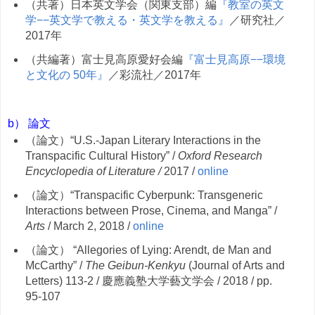
（共著）日本英文学会（関東支部）編
『教室の英文
学−−英文学で教える・英文学を教える』
／研究社／
2017年
（共編著）富士見高原愛好会編
『富士見高原−−環境
と文化の 50年』
／彩流社／2017年
b）
論文
（論文）“U.S.-Japan Literary Interactions in the
Transpacific Cultural History” /
Oxford Research
Encyclopedia of Literature /
2017 /
online
（論文）“Transpacific Cyberpunk: Transgeneric
Interactions between Prose, Cinema, and Manga” /
Arts
/ March 2, 2018 /
online
（論文） “Allegories of Lying: Arendt, de Man and
McCarthy” /
The Geibun-Kenkyu
(Journal of Arts and
Letters) 113-2 / 慶應義塾大学藝文学会 / 2018 / pp.
95-107