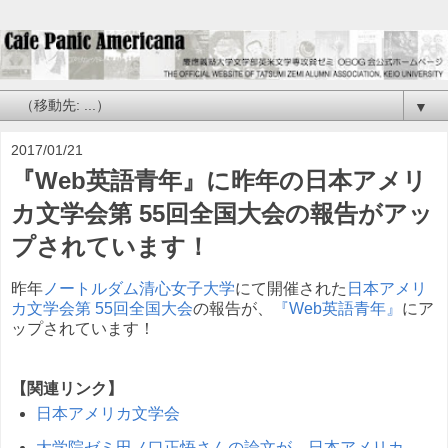
▼
2017/01/21
『Web英語青年』に昨年の日本アメリ
カ文学会第 55回全国大会の報告がアッ
プされています！
昨年
ノートルダム清心女子大学
にて開催された
日本アメリ
カ文学会第 55回全国大会
の報告が、
『Web英語青年』
にア
ップされています！
【関連リンク】
日本アメリカ文学会
大学院ゼミ田ノ口正悟さんの論文が、日本アメリカ