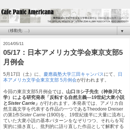
▼
2014/05/11
05/17：日本アメリカ文学会東京支部5
月例会
5月17日（土）に、
慶應義塾大学三田キャンパス
にて、
日
本アメリカ文学会東京支部 5月例会
が行われます。
今回の東京支部5月例会では
、山口ヨシ子先生（神奈川大
学）による研究発表「反転する自然主義―19世紀大衆小説
と
Sister Carrie
」
が行われます。本発表では、アメリカ自
然主義文学を代表する作品の一つであるTheodore Dreiser
の第1作
Sister Carrie
(1900)を、19世紀後半に大量に流布し
ていた大衆小説の基本パターンをなぞりつつ、それらを写
実的に描き直し、批判的に語り直した作品として解釈する