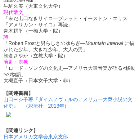
生駒久美（大東文化大学）
現代散文
「未だ出口なきサイコ―ブレット・イーストン・エリス
『アメリカン・サイコ』再読」
青木耕平（一橋大学・院）
詩
「Robert Frostと男らしさのゆらぎ―
Mountain Interval
に描
かれた少年、大きな少年、大人の男」
朝倉さやか（立教大学・院）
演劇・表象
「ロード・ソングの文化史―アメリカ大衆音楽が語る<移動
>の物語」
大槻直子（日本女子大学・非）
【関連書籍】
山口ヨシ子著『ダイムノヴェルのアメリカ―大衆小説の文
化史』 （彩流社、2013年）
【関連リンク】
日本アメリカ文学会東京支部