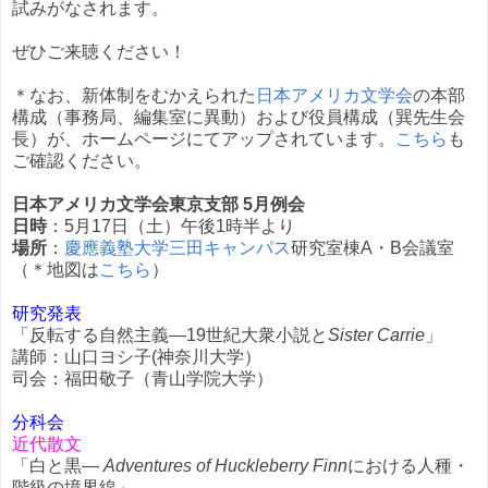
試みがなされます。
ぜひご来聴ください！
＊なお、新体制をむかえられた
日本アメリカ文学会
の本部
構成（事務局、編集室に異動）および役員構成（巽先生会
長）が、ホームページにてアップされています。
こちら
も
ご確認ください。
日本アメリカ文学会東京支部 5月例会
日時
：5月17日（土）午後1時半より
場所
：
慶應義塾大学三田キャンパス
研究室棟A・B会議室
（＊地図は
こちら
）
研究発表
「反転する自然主義―19世紀大衆小説と
Sister Carrie
」
講師：山口ヨシ子(神奈川大学）
司会：福田敬子（青山学院大学）
分科会
近代散文
「白と黒―
Adventures of Huckleberry Finn
における人種・
階級の境界線」