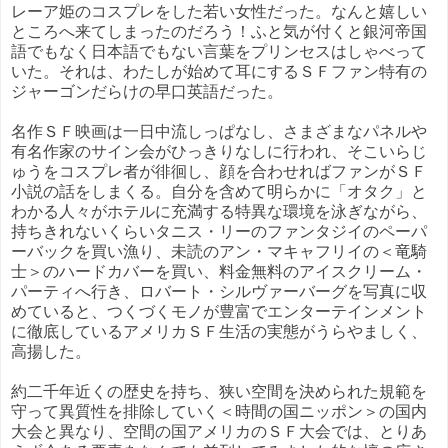
レーア姫のコスプレをした若い女性だった。なんと嬉しい
ところへ来てしまったのだろう！ふと気が付くと銀河帝国
語でもなく日本語でもない言葉をプリンセスはしゃべって
いた。それは、わたしが始めて耳にするＳＦファン特有の
ジャーゴンだらけの早口英語だった。
名作ＳＦ映画は一日中流しっぱなし、さまざまなパネルや
有名作家のサイン会がひっきりなしに行われ、そこいらじ
ゅうをコスプレ者が徘徊し、顔を合わせればファンがＳＦ
小説の話をしまくる。自分を含めて明らかに「オタク」と
わかる人々がホテルに充満する特異な環境を泳ぎながら、
持ちきれないくらいタニス・リーのファンタジイのペーパ
ーバックを買い漁り、未読のアン・マキャフリイの＜竜騎
士＞のハードカバーを買い、料金無料のアイスクリーム・
パーティへ行き、ロバート・シルヴァーバーグを写真に収
めていると、つくづくモノが豊富でエンターテインメント
に徹底しているアメリカＳＦ生活の実態がうらやましく、
高揚した。
約二千年近くの歴史を持ち、狭い空間を決められた規範を
守って異質性を排除していく＜時間の国ニッポン＞の国内
大会と異なり、空間の国アメリカのＳＦ大会では、とりあ