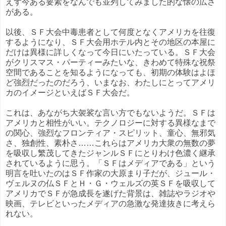
えず今ある要素をなんでも並列してみました的な懐の広さ
がある。
以後、ＳＦ大会中毒患者として何度となくアメリカを往復
するようになり、ＳＦ大会用ホテル内とその地区の本屋に
だけは異様に詳しくなって今日にいたっている。ＳＦ大会
がクリスマス・パーティーみたいな、きわめて特殊な祝祭
空間であることを知るようになっても、初期の体験はよほ
ど強烈だったのだろう、いまなお、わたしにとってアメリ
カのイメージといえばＳＦ大会だ。
これは、あながち大袈裟な言い方でもないようだ。ＳＦは
アメリカと相性がいい。テクノロジーに対する異様なまで
の関心、強烈なフロンティア・スピリット、童心、無邪気
さ、独創性、素朴さ……これらはアメリカ大衆の無数の夢
を吸収し繁茂してきたジャンルＳＦにとりわけ色濃く継承
されているように思う。「ＳＦはメディアである」という
明言を吐いたのはＳＦ作家の大原まり子だが、ジュール・
ヴェルヌの仏ＳＦとＨ・Ｇ・ウェルズの英ＳＦを吸収して
アメリカでＳＦが急成長を遂げた背景は、雑誌やラジオや
映画、テレビといったメディアの急激な発達抜きに考えら
れない。