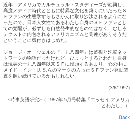
近年、アメリカでカルチュラル・スタディーズが勃興し、
高度メディア時代とともに特異な文化を築くにいたったＳ
Ｆファンの生態学すらもさかんに取り沙汰されるようにな
ったので、日本人女性であるわたし自身のＳＦファンとし
ての覚醒が、必ずしも自然発生的なものではなく、むしろ
テクストに内包されるアメリカニズムと関連がありそうだ
ということに気付きはじめた。
ジョージ・オーウェルの『一九八四年』は監視と洗脳ネッ
トワークの物語だったけれど、ひょっとするとわたし自身
は現実の一九八四年以来ＳＦに没頭するあまり、心の中に
メイド・イン・U. S. A.のマークの入ったＳＦファン発動装
置を飼い続けているかもしれない。
(3/6/1997)
<時事英語研究>（ 1997年 5月号特集「エッセイ アメリカ
とわたし」）
Back