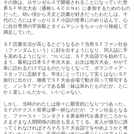
その旅は、ロサンゼルスで開催されることになっていた世
界ＳＦ年次大会（通称ＬＡＣＯＮx）に参加するためのもの
だった。幼い頃から天文と読書が好きだったわたしは、十
代のころにはすっかりＳＦ小説の世界にのめり込んで、心
に自分専用の宇宙船とタイムマシンをちゃっかり操縦して
満足していた。
ＳＦ読書生活が高じるとどうなるか？当然ＳＦファン社会
（ファンダムという）に顔を出すようになり、同人誌に手
を染めるようになり、ついには、ＳＦ大会詣でを始めてし
まう。最初は日本ＳＦ年次大会、お次は地方大会。やがて
単に訪れるだけではものたりなくなって、ボランティア・
スタッフに志願する。学生にとってけして安くはないＳＦ
旅行に出かけ、徹夜でＳＦ大会会場で動き回って帰宅する
と、ノンＳＦファンである親・妹は呆れたものだが、とに
かく楽しいんだから、いいじゃない。
しかし、当時のわたしは徐々に厭世的になりつつあった。
ＳＦのテクスト世界は夢一杯なのだが、ファン社会となる
と、ファースト・コンタクト＆黄金時代を過ぎたころから
さまざまな人間関係の怨念も見えてくる。友人が強引に誘
ってくれなければそろそろＳＦ大会詣でをやめようかと考
えていたくらいで、生涯の思い出に一度ぐらいはアメリカ