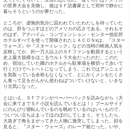
の世界大会を見物し、後はＳＦ読書家として郊外で静かに
暮らそうというのが夢だった。
ところが、虚無的気分に囚われていたわたしを待っていた
のは、肝をつぶすほどのアメリカの広さである。それもそ
のはず。アナハイム・コンヴェンション・センター他近郊
ホテルすべてを使って開催されたＬＡＣＯＮxは、『スター
ウォーズ』や『スタートレック』などの当時の映画人気を
反映してか、約一万人以上のＳＦファンを動員するという
史上最大規模をほこるウルトラ大会だったのだ。このた
め、宿泊していた隣のホテルから駐車場を横切って歩いて
行くだけでヘトヘトになってしまう。これではアンニュイ
を気取っている余裕もなくなって、とにかくメシをたくさ
ん食って足をがんがん使わねばついていけないと、いきな
り元気になった。
とはいえ、ＳＦファンがペーパーバックを読みながら（大
会に来てまでＳＦ小説を読んでいるとは！）プールサイド
にのんびり寝転んでいるのを眺めているのはいいもので、
ついつい立ち止まってほのぼのしてしまう。そうしたら、
大急ぎで角をまがってきた人物に激突してしまった。顔を
見ると、『スター・ウォーズ』のレーア姫だった。いや、