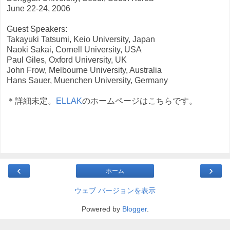
June 22-24, 2006
Guest Speakers:
Takayuki Tatsumi, Keio University, Japan
Naoki Sakai, Cornell University, USA
Paul Giles, Oxford University, UK
John Frow, Melbourne University, Australia
Hans Sauer, Muenchen University, Germany
＊詳細未定。
ELLAK
のホームページはこちらです。
‹
›
ホーム
ウェブ バージョンを表示
Powered by
Blogger
.