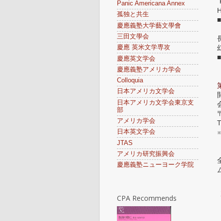
“
Panic Americana Annex
孤独と共生
慶應義塾大学藝文學會
三田文學会
慶應 英米文学専攻
慶應英文学会
慶應義塾アメリカ学会
Colloquia
日本アメリカ文学会
日本アメリカ文学会東京支
部
アメリカ学会
T
日本英文学会
JTAS
アメリカ研究振興会
慶應義塾ニューヨーク学院
CPA Recommends