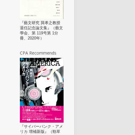
『藝文研究 巽孝之教授
退任記念論文集』（藝文
學会、第 119号第 1分
冊、2020年）
CPA Recommends
『サイバーパンク・アメ
リカ 増補新版』（勁草