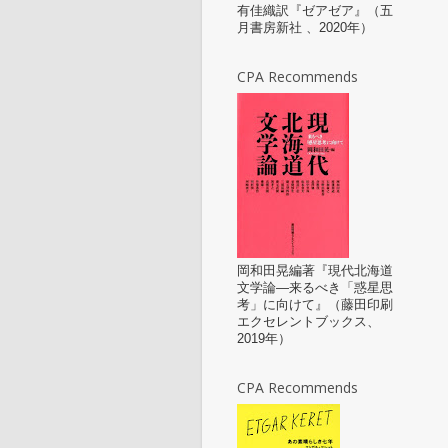
有佳織訳『ゼアゼア』（五
月書房新社 、2020年）
CPA Recommends
岡和田晃編著『現代北海道
文学論—来るべき「惑星思
考」に向けて』（藤田印刷
エクセレントブックス、
2019年）
CPA Recommends