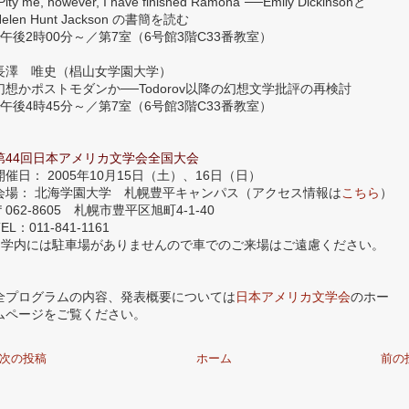
Pity me, however, I have finished Ramona”──Emily Dickinsonと
Helen Hunt Jackson の書簡を読む
■午後2時00分～／第7室（6号館3階C33番教室）
長澤 唯史（椙山女学園大学）
幻想かポストモダンか──Todorov以降の幻想文学批評の再検討
■午後4時45分～／第7室（6号館3階C33番教室）
第44回日本アメリカ文学会全国大会
開催日： 2005年10月15日（土）、16日（日）
会場： 北海学園大学 札幌豊平キャンパス（アクセス情報は
こちら
）
〒062-8605 札幌市豊平区旭町4-1-40
EL：011-841-1161
※学内には駐車場がありませんので車でのご来場はご遠慮ください。
全プログラムの内容、発表概要については
日本アメリカ文学会
のホー
ムページをご覧ください。
次の投稿
ホーム
前の