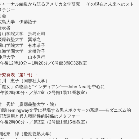
ジャーナル編集から語るアメリカ文学研究──その現在と未来へのスト
ラテジー
司会
広島大学 伊藤詔子
発表者
青山学院大学 折島正司
慶應義塾大学 巽孝之
岡山学院大学 有木恭子
東海学園大学 倉橋洋子
神戸大学 山本秀行
■午後12時10分～1時20分／6号館3階C32教室
研究発表（第1日）：
白川 恵子（同志社大学）
「魔女」の物語と“インディアン”──John Nealを中心に
■午後2時00分～／第1室（2号館1階11番教室）
辻 秀雄（慶應義塾大学・院）
初期Hemingway文学に登場する黒人ボクサーの系譜──モダニズム的
言語運用と異人種間性的関係のメタファー
■午後2時00分～／第3室（2号館1階15番教室）
朝比奈 緑（慶應義塾大学）