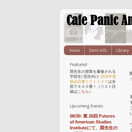
News
Zemi Info
Library
Featured
巽先生の授業を履修される
学部生/ 院生向け
2020年度
版必読書リスト１００
は全
部で４００冊！（リスト詳
細は
こちら
）
Upcoming Events
06/30: 第 26回 Futures
of American Studies
Instituteにて、巽先生の