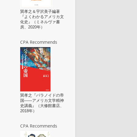
巽孝之＆宇沢美子編著
『よくわかるアメリカ文
化史』（ミネルヴァ書
房、2020年）
CPA Recommends
巽孝之『パラノイドの帝
国――アメリカ文学精神
史講義』（大修館書店、
2018年）
CPA Recommends