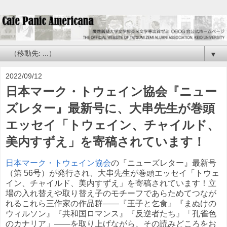
▼
2022/09/12
日本マーク・トウェイン協会『ニュー
ズレター』最新号に、大串先生が巻頭
エッセイ「トウェイン、チャイルド、
美内すずえ」を寄稿されています！
日本マーク・トウェイン協会
の『ニューズレター』最新号
（第 56号）が発行され、大串先生が巻頭エッセイ「トウェ
イン、チャイルド、美内すずえ」を寄稿されています！立
場の入れ替えや取り替え子のモチーフであらためてつなが
れるこれら三作家の作品群——『王子と乞食』『まぬけの
ウィルソン』『共和国ロマンス』『反逆者たち』「孔雀色
のカナリア」——を取り上げながら、その読みどころをお