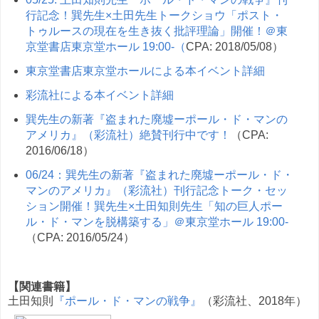
行記念！巽先生×土田先生トークショウ「ポスト・
トゥルースの現在を生き抜く批評理論」開催！＠東
京堂書店東京堂ホール 19:00-（
CPA: 2018/05/08）
東京堂書店東京堂ホールによる本イベント詳細
彩流社による本イベント詳細
巽先生の新著『盗まれた廃墟ーポール・ド・マンの
アメリカ』（彩流社）絶賛刊行中です！
（CPA:
2016/06/18）
06/24：巽先生の新著『盗まれた廃墟ーポール・ド・
マンのアメリカ』（彩流社）刊行記念トーク・セッ
ション開催！巽先生×土田知則先生「知の巨人ポー
ル・ド・マンを脱構築する」＠東京堂ホール 19:00-
（CPA: 2016/05/24）
【関連書籍】
土田知則
『ポール・ド・マンの戦争』
（彩流社、2018年）