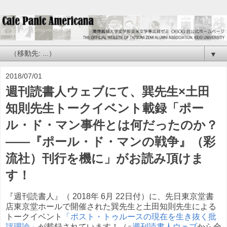
▼
2018/07/01
週刊読書人ウェブにて、巽先生×土田
知則先生トークイベント載録「ポー
ル・ド・マン事件とは何だったのか？
——『ポール・ド・マンの戦争』（彩
流社）刊行を機に」がお読み頂けま
す！
『週刊読書人』（ 2018年 6月 22日付）に、先日東京堂書
店東京堂ホールで開催された巽先生と土田知則先生による
トークイベント
「ポスト・トゥルースの現在を生き抜く批
評理論」
が載録されています！（※
週刊読書人ウェブ
から全