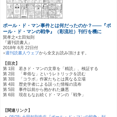
ポール・ド・マン事件とは何だったのか？——『ポ
ール・ド・マンの戦争』（彩流社）刊行を機に
巽孝之×土田知則
『週刊読書人』
2018年 6月 22日付
※
週刊読書人ウェブ
から全文お読み頂けます。
【目次】
第 1回 若きド・マンの文章を「精読」、検証する
第 2回 「卑俗な」というレトリックを読む
第 3回 「コラボ」作家たちとは異なる立場
第 4回 歴史学者による誤った情報の流布
第 5回 事件以前から抱かれた嫌悪
第 6回 現在もなお続くド・マンの「戦争」
【関連リンク】
05/25: 土田知則先生『ポール・ド・マンの戦争』刊