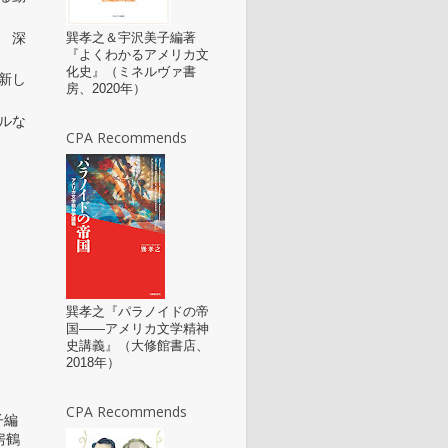
 深
巽孝之＆宇沢美子編著
『よくわかるアメリカ文
化史』（ミネルヴァ書
新し
房、2020年）
ルな
CPA Recommends
巽孝之『パラノイドの帝
国――アメリカ文学精神
史講義』（大修館書店、
2018年）
CPA Recommends
子編
房鶴