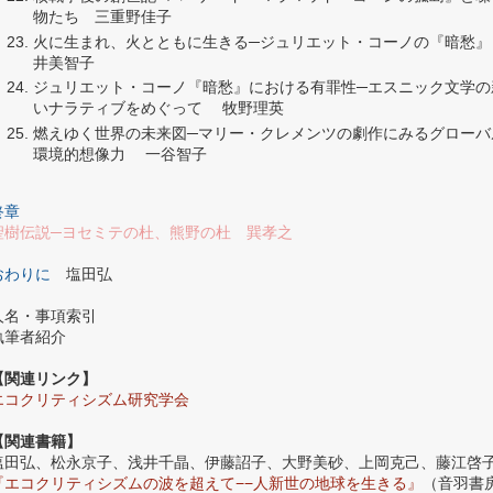
物たち 三重野佳子
火に生まれ、火とともに生きる─ジュリエット・コーノの『暗愁』
井美智子
ジュリエット・コーノ『暗愁』における有罪性─エスニック文学の
いナラティブをめぐって 牧野理英
燃えゆく世界の未来図─マリー・クレメンツの劇作にみるグローバ
環境的想像力 一谷智子
終章
聖樹伝説─ヨセミテの杜、熊野の杜 巽孝之
おわりに
塩田弘
人名・事項索引
執筆者紹介
【関連リンク】
エコクリティシズム研究学会
【関連書籍】
塩田弘、松永京子、浅井千晶、伊藤詔子、大野美砂、上岡克己、藤江啓
『エコクリティシズムの波を超えて−−人新世の地球を生きる』
（音羽書