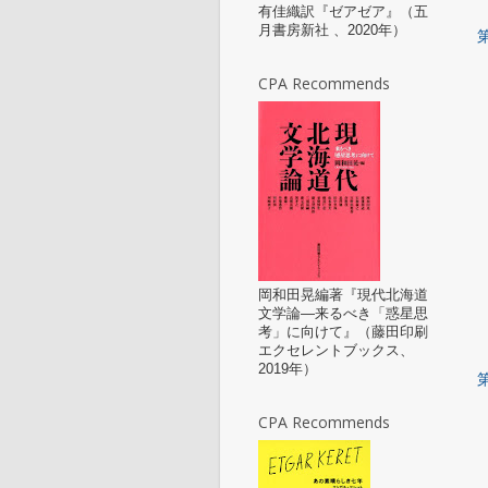
有佳織訳『ゼアゼア』（五
月書房新社 、2020年）
CPA Recommends
岡和田晃編著『現代北海道
文学論—来るべき「惑星思
考」に向けて』（藤田印刷
エクセレントブックス、
2019年）
CPA Recommends