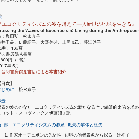
『エコクリティシズムの波を超えて−−人新世の地球を生きる』
rossing the Waves of Ecocriticism: Living during the Anthropoce
編：塩田弘、松永京子、
浅井千晶、伊藤詔子、大野美砂、上岡克己、藤江啓子
A5判、436頁
音羽書房鶴見書店
,800円（+税）
017年 5月
＊
音羽書房鶴見書店による本書紹介
【目次】
はじめに
松永京子
序章
第四の波のかなた─エコクリティシズムの新たなる歴史編纂的比喩を求
スコット・スロヴィック／伊藤詔子訳
第 Ⅰ部 エコクリティシズムの源泉─風景の解体と喪失
作家オーデュボンの先駆性─辺境の他者表象から探る 辻祥子