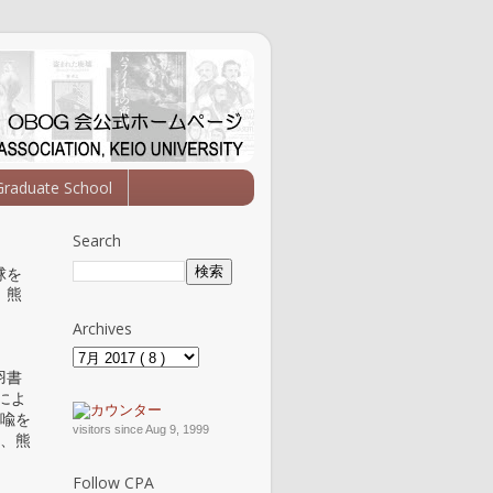
Graduate School
Search
球を
、熊
Archives
羽書
によ
比喩を
visitors since Aug 9, 1999
杜、熊
Follow CPA