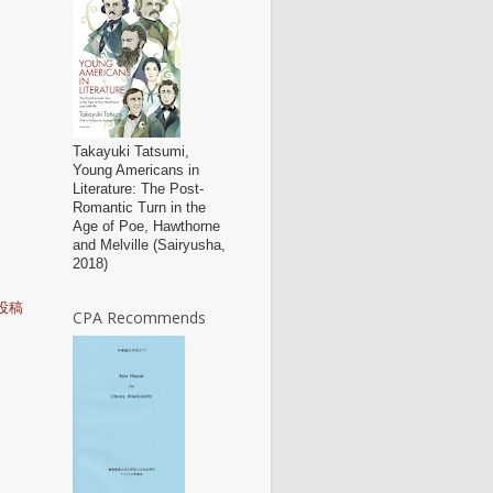
Takayuki Tatsumi,
Young Americans in
Literature: The Post-
Romantic Turn in the
Age of Poe, Hawthorne
and Melville (Sairyusha,
2018)
投稿
CPA Recommends