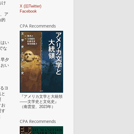
おけ
X (旧Twitter)
Facebook
は、ア
角的
CPA Recommends
Fはい
でな
/上田早夕
におい
。
わるヨ
点と
『アメリカ文学と大統領
運
——文学史と文化史』
クお
（南雲堂、2023年）
照す
ま
CPA Recommends