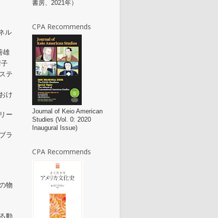
書房、2021年）
CPA Recommends
ネル
善雄
晴子
ステ
おけ
Journal of Keio American
リー
Studies (Vol. 0: 2020
Inaugural Issue)
ブラ
CPA Recommends
ィ
の物
る動