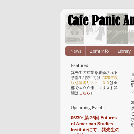
News
Zemi Info
Library
Featured
巽先生の授業を履修される
学部生/ 院生向け
2020年度
版必読書リスト１００
は全
部で４００冊！（リスト詳
細は
こちら
）
Upcoming Events
06/30: 第 26回 Futures
of American Studies
Instituteにて、巽先生の