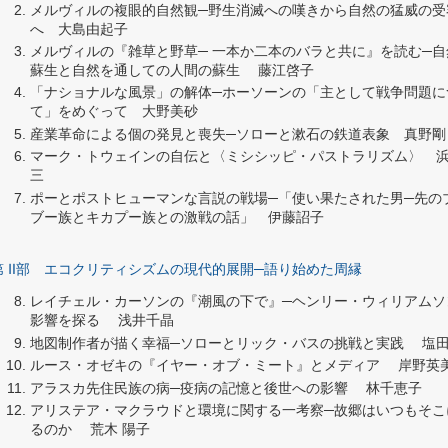
メルヴィルの複眼的自然観─野生消滅への嘆きから自然の猛威の受
へ 大島由起子
メルヴィルの『雑草と野草─ 一本か二本のバラと共に』を読む─自
蘇生と自然を通しての人間の蘇生 藤江啓子
「ナショナルな風景」の解体─ホーソーンの「主として戦争問題に
て」をめぐって 大野美砂
産業革命による個の発見と喪失─ソローと漱石の鉄道表象 真野剛
マーク・トウェインの自伝と〈ミシシッピ・パストラリズム〉 
三
ポーとポストヒューマンな言説の戦場─「使い果たされた男─先の
ブー族とキカプー族との激戦の話」 伊藤詔子
第 Ⅱ部 エコクリティシズムの現代的展開─語り始めた周縁
レイチェル・カーソンの『潮風の下で』─ヘンリー・ウィリアムソ
影響を探る 浅井千晶
地図制作者が描く幸福─ソローとリック・バスの挑戦と実践 塩
ルース・オゼキの『イヤー・オブ・ミート』とメディア 岸野英
アラスカ先住民族の病─疫病の記憶と後世への影響 林千恵子
アリステア・マクラウドと環境に関する一考察─故郷はいつもそこ
るのか 荒木 陽子