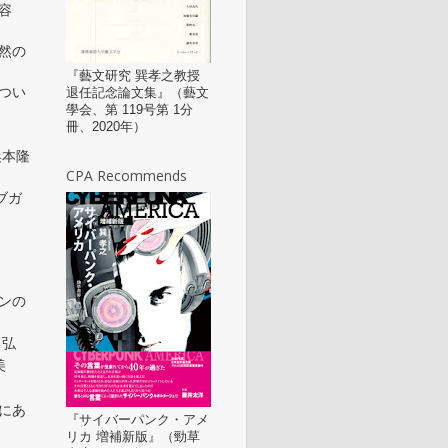
容
然の
『藝文研究 巽孝之教授
つい
退任記念論文集』（藝文
學会、第 119号第 1分
冊、2020年）
浜本隆
CPA Recommends
ブガ
ンの
田弘
美
にあ
『サイバーパンク・アメ
リカ 増補新版』（勁草