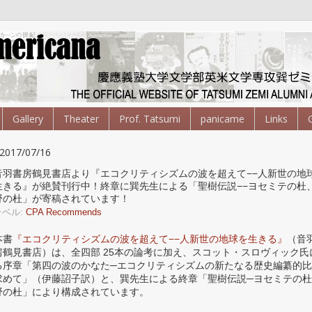
Gallery
Theater
Prof. Tatsumi
panicame
Links
2017/07/16
音羽書房鶴見書店より『エコクリティシズムの波を超えて−−人新世の地
生きる』が絶賛刊行中！終章に巽先生による「聖樹伝説−−ヨセミテの杜
野の杜」が寄稿されています！
ラベル:
CPA Recommends
本書
『エコクリティシズムの波を超えて−−人新世の地球を生きる』
（音
房鶴見書店）は、全四部 25本の論考に加え、スコット・スロヴィック氏
る序章「第四の波のかなた─エコクリティシズムの新たなる歴史編纂的
求めて」（伊藤詔子訳）と、巽先生による終章「聖樹伝説─ヨセミテの
野の杜」により構成されています。