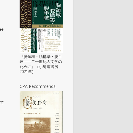
ne
『脱領域・脱構築・脱半
球——二一世紀人文学の
ために』（小鳥遊書房、
2021年）
CPA Recommends
めて