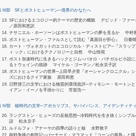
第 III部 SFとポストヒューマン─境界のかなたへ
SFにおけるエコロジー的テーマの歴史の概観 デビッド・ファー
／原田和恵訳
ナサニエル・ホーソーンはポストヒューマンの夢を見るか 中村
ポストヒューマン・ファルスとして読む『真面目が肝心』 日臺
カート・ヴォネガットのエコロジカル・ディストピア─『スラップ
ィ ック』におけるテクノロジーと自然 中山悟視
ポスト加速時代に生きるハックとジム─パオロ・バチガルピ小説に
るトウェインの痕跡 マイケル・ゴーマン／松永京子訳
ポストヒューマンの世界─上田早夕里『オーシャンクロニクル』シ
ズにおけるクイア家族 原田和恵
日野啓三の文学における物質的環境批評─ティモシー・モートンと
イアン・イーノを手掛かりに 芳賀浩一
第 Ⅳ部 核時代の文学─アポカリプス、サバイバンス、アイデンティテ
ラングストン・ヒューズの反核思想─冷戦時代を生き抜くシンプル
語 松永京子
ルドルフォ・アナーヤの四季の語りと核 水野敦子
核戦争後の創世記─バーナード・マラマッド『コーンの孤島』と喋