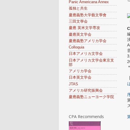
Panic Americana Annex
孤独と共生
慶應義塾大学藝文學會
三田文學会
慶應 英米文学専攻
C
慶應英文学会
慶應義塾アメリカ学会
Colloquia
日本アメリカ文学会
3
日本アメリカ文学会東京支
2
部
アメリカ学会
日本英文学会
JTAS
アメリカ研究振興会
慶應義塾ニューヨーク学院
CPA Recommends