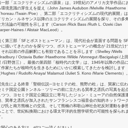
第一部「エコクリティシズムの源泉」は、19世紀のアメリカ文学作品に
環境意識の芽生えを捉え（John James Audubon /Melville /Hawthorne
/Thoreau /Twain /Poe）、第二部「エコクリティシズムの現代的展開」
メリカン・ルネサンス以降のエコクリティシズムの展開を探り、その多
方法論の可能性を示します（Carson /Rick Bass /Ruth L. Ozeki /Jan
arper-Haines / Alistair MacLeod）。
続く第三部「SFとポストヒューマン」は、現代社会が直面する問題を S
かに描いてきたのかを探りつつ、ポストヒューマンの概念が 21世紀だけ
くそれ以前の作品解釈にも有効であることを示します（Shelley /Wells
Bradbury / Octavia Butler /Hawthorne /Wilde /Vonnegut /Bacigalupi 
里 /日野啓三）。最後の第四部「核時代の文学」は、1945年以降の作品
て作家たちが核時代を生きるためにいかに模索してきたかを検討します
Hughes / Rudolfo Anaya/ Malamud /Juliet S. Kono /Marie Clements）
巽先生による終章「聖樹伝説─ヨセミテの杜、熊野の杜」は、巽家に伝
セミテ国定公園トンネル・ツリーの前に立たれる巽孝之丞氏の写真を起
しつつ、ヨセミテ国定公園設立に寄与したジョン・ミューアの自然保護
動、巽孝之丞氏が加入されたサンフランシスコ福音会の知的ネットワー
よび氏と南方熊楠との交流、そして熊楠の和歌山神社合祀反対運動を参
ることで、世紀転換期における環太平洋的生態学研究の可能性を探られ
す。
ご関心のある方は、ぜひご一読ください！