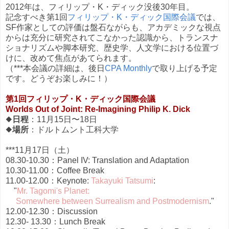
2012年は、フィリップ・K・ディック没後30年目。
記念すべき第1回
フィリップ・K・ディック国際会議
では、
SF作家としての評価は盤石ながらも、アカデミックな視点
からは充分に研究されてこなかった認識から、トランスナ
ショナリズムや脚本研究、歴史学、人文学における位置づ
けに、改めて焦点があてられます。
（***本会議の詳細は、後日
CPA Monthly
で取り上げる予定
です。どうぞお楽しみに！）
第1回フィリップ・K・ディック国際会議
Worlds Out of Joint: Re-Imagining Philip K. Dick
◆
日程
：11月15日〜18日
◆
場所
：ドルトムント工科大学
***11月17日（土）
08.30-10.30：Panel IV: Translation and Adaptation
10.30-11.00：Coffee Break
11.00-12.00：Keynote:
Takayuki Tatsumi
:
"
Mr. Tagomi's Planet:
Somewhere between Surrealism and Postmodernism
."
12.00-12.30：Discussion
12.30- 13.30：Lunch Break