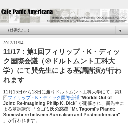
▼
2012/11/04
11/17：第1回フィリップ・K・ディッ
ク国際会議（＠ドルトムント工科大
学）にて巽先生による基調講演が行わ
れます
11月15日から18日に渡りドルトムント工科大学にて、第1
回
フィリップ・K・ディック国際会議
“
Worlds Out of
Joint: Re-Imagining Philip K. Dick
" が開催され、巽先生に
よる基調講演 「
タゴミ氏の惑星 "Mr. Tagomi's Planet:
Somewhere between Surrealism and Postmodernism"
」が行われます。