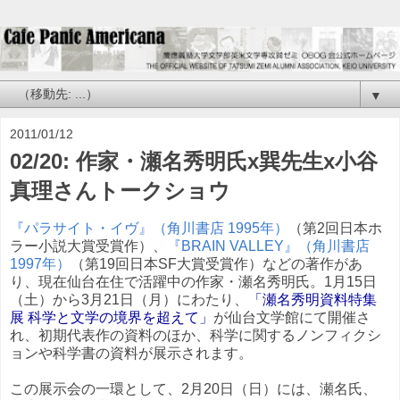
▼
2011/01/12
02/20: 作家・瀬名秀明氏x巽先生x小谷
真理さんトークショウ
『パラサイト・イヴ』（角川書店 1995年）
（第2回日本ホ
ラー小説大賞受賞作）、
『BRAIN VALLEY』（角川書店
1997年）
（第19回日本SF大賞受賞作）などの著作があ
り、現在仙台在住で活躍中の作家・瀬名秀明氏。1月15日
（土）から3月21日（月）にわたり、
「瀬名秀明資料特集
展 科学と文学の境界を超えて」
が仙台文学館にて開催さ
れ、初期代表作の資料のほか、科学に関するノンフィクシ
ョンや科学書の資料が展示されます。
この展示会の一環として、2月20日（日）には、瀬名氏、