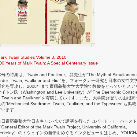
ark Twain Studies Volume 3, 2010
00 Years of Mark Twain: A Special Centenary Issue
号の特集は、Twain and Faulkner。巽先生が“The Myth of Simultaneou
rder: Twain, Faulkner and Eliot”を、フォークナー研究と日本の女性文
研究を専攻し、2008年まで慶應義塾大学大学院で教鞭をとっていたメア
イトン氏（Washington and Lee University）が“The Daemonic Consci
in Twain and Faulkner”を寄稿しています。また、大学院巽ゼミの山根
の“Mechanical Syndrome: Twain, Faulkner, and the Typewriter”も
ています。
先日慶応義塾大学日吉キャンパスで講演を行ったロバート・H・ハース
General Editor of the Mark Twain Project, University of California,
Berkeley）のトウェインの自伝をめぐるインタビューをはじめ、YOUCH