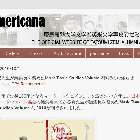
Gallery
Theater
Prof. Tatsumi
panicame
Links
2010/10/12
先生が編集長を務めたMark Twain Studies Volume 3刊行のお知らせ
ラベル:
CPA Recommends
今年で没後100年となるマーク・トウェイン。この記念すべき年に、
日本
ク・トウェイン協会
の編集委員である巽先生が編集長を務めた
Mark Twa
tudies Volume 3, 2010
が刊行されました。