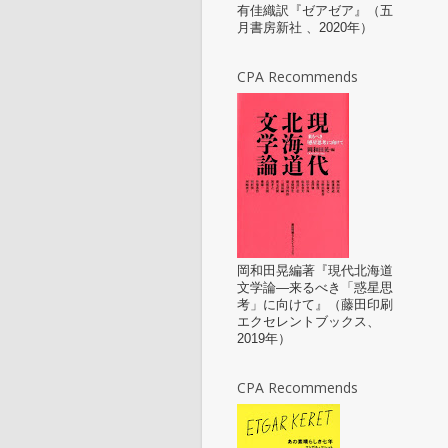
有佳織訳『ゼアゼア』（五
月書房新社 、2020年）
CPA Recommends
岡和田晃編著『現代北海道
文学論—来るべき「惑星思
考」に向けて』（藤田印刷
エクセレントブックス、
2019年）
CPA Recommends