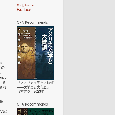
X (旧Twitter)
Facebook
CPA Recommends
s
学の
リ・
ence
亮一さ
『アメリカ文学と大統領
掲載され
——文学史と文化史』
（南雲堂、2023年）
ト氏
CPA Recommends
ANに