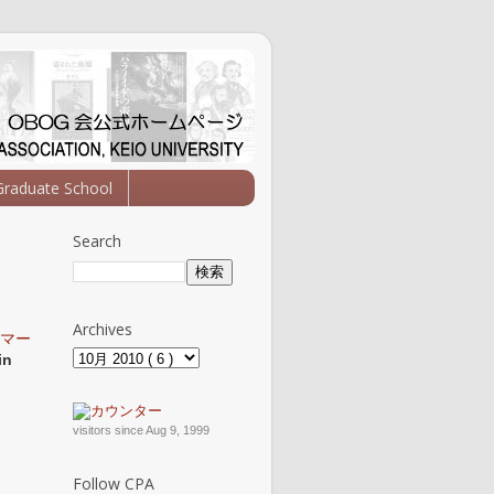
Graduate School
Search
Archives
マー
in
visitors since Aug 9, 1999
Follow CPA