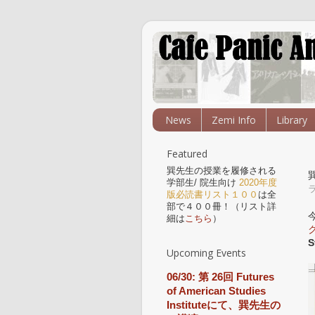
News
Zemi Info
Library
Featured
巽先生の授業を履修される
巽
学部生/ 院生向け
2020年度
版必読書リスト１００
は全
部で４００冊！（リスト詳
細は
こちら
）
S
Upcoming Events
06/30: 第 26回 Futures
of American Studies
Instituteにて、巽先生の