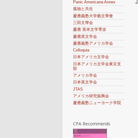
Panic Americana Annex
孤独と共生
慶應義塾大学藝文學會
三田文學会
慶應 英米文学専攻
慶應英文学会
慶應義塾アメリカ学会
Colloquia
日本アメリカ文学会
日本アメリカ文学会東京支
部
アメリカ学会
日本英文学会
JTAS
アメリカ研究振興会
慶應義塾ニューヨーク学院
CPA Recommends