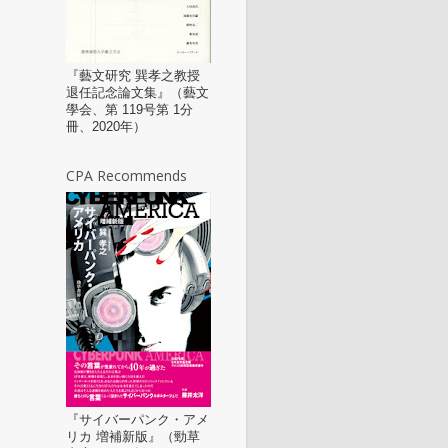
『藝文研究 巽孝之教授
退任記念論文集』（藝文
學会、第 119号第 1分
冊、2020年）
CPA Recommends
『サイバーパンク・アメ
リカ 増補新版』（勁草