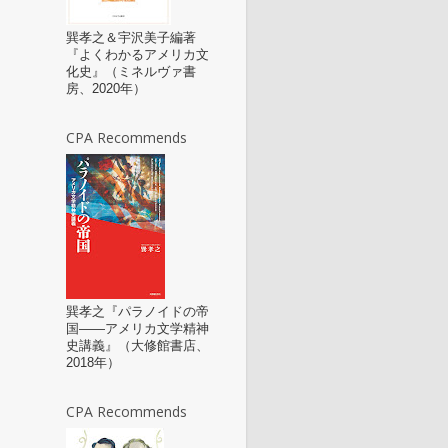
巽孝之＆宇沢美子編著
『よくわかるアメリカ文
化史』（ミネルヴァ書
房、2020年）
CPA Recommends
巽孝之『パラノイドの帝
国――アメリカ文学精神
史講義』（大修館書店、
2018年）
CPA Recommends