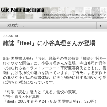
▼
2003/01/01
雑誌『ifeel』に小谷真理さんが登場
紀伊国屋書店発行『ifeel』最新号の巻頭特集「挿絵と小説―
ひそやかな関係」に、小谷真理さんが登場。寺山修司作品等
で知られる名イラストレーター・宇野亜喜良氏とともに、書
籍における挿絵の魅力を語っています。宇野氏による実作上
の逸話や小谷氏の読書体験…絵画と物語に対する穏やかな愛
に満ちた対談になっています。
「対談『読む』魅力と『見る』愉悦の競演」
宇野亜喜良×小谷真理
『ifeel』2003年春号＃24（紀伊国屋書店発行、320円）