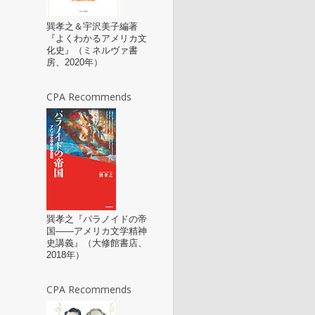
巽孝之＆宇沢美子編著
『よくわかるアメリカ文
化史』（ミネルヴァ書
房、2020年）
CPA Recommends
巽孝之『パラノイドの帝
国――アメリカ文学精神
史講義』（大修館書店、
2018年）
CPA Recommends