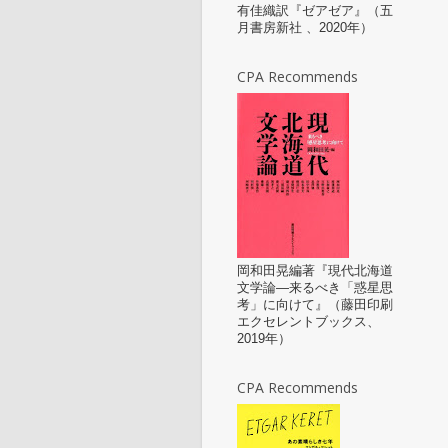
有佳織訳『ゼアゼア』（五
月書房新社 、2020年）
CPA Recommends
岡和田晃編著『現代北海道
文学論—来るべき「惑星思
考」に向けて』（藤田印刷
エクセレントブックス、
2019年）
CPA Recommends