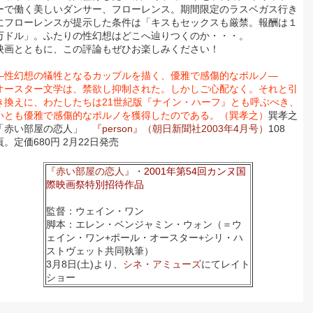
ーで働く美しいダンサー、フローレンス。期間限定のラスベガス行き
にフローレンスが提示した条件は「キスもセックスも厳禁。報酬は１
万ドル」。ふたりの性幻想はどこへ辿りつくのか・・・。
映画とともに、この評論もぜひお楽しみください！
―性幻想の犠牲となるカップルを描く、優雅で感傷的なポルノ―
オースター文学は、禁欲し抑制された。しかしご心配なく。それと引
き換えに、わたしたちは21世紀版『ナイン・ハーフ』とも呼ぶべき、
いとも優雅で感傷的なポルノを獲得したのである。（巽孝之）
巽孝之
「赤い部屋の恋人」
『person』（朝日新聞社2003年4月号）
108
頁。定価680円 2月22日発売
『赤い部屋の恋人』
・
2001年第54回カンヌ国
際映画祭特別招待作品
監督：ウェイン・ワン
脚本：エレン・ベンジャミン・ウォン（＝ウ
ェイン・ワン+ポール・オースター+シリ・ハ
ストヴェット共同執筆）
3月8日(土)より、
シネ・アミューズ
にてレイト
ショー