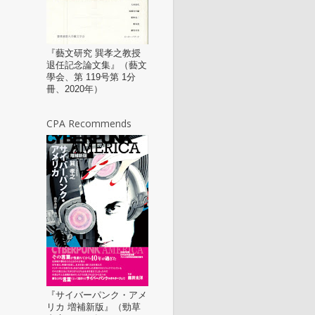
『藝文研究 巽孝之教授
退任記念論文集』（藝文
學会、第 119号第 1分
冊、2020年）
CPA Recommends
『サイバーパンク・アメ
リカ 増補新版』（勁草