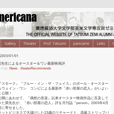
Gallery
Theater
Prof. Tatsumi
panicame
Links
2003/01/01
巽先生によるオースター＆ワン最新映画評
ラベル:
News
,
theaterRecommends
『スモーク』『ブルー・イン・ザ・フェイス』のポール・オースター
＆ウェイン・ワン コンビによる最新作『赤い部屋の恋人』がいよい
よ公開！
公開にあわせて、『偶然の音楽』以来オースター映画作品に言及して
きた巽先生が、『赤い部屋の恋人』評を月刊誌『person』2003年4月
号に寄せました。
ネットビジネスで大儲けした23歳のリチャードと、高級ストリップバ