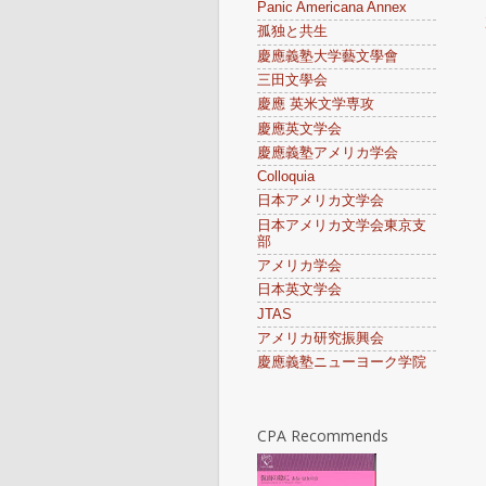
Panic Americana Annex
孤独と共生
慶應義塾大学藝文學會
三田文學会
慶應 英米文学専攻
慶應英文学会
慶應義塾アメリカ学会
Colloquia
日本アメリカ文学会
日本アメリカ文学会東京支
部
アメリカ学会
日本英文学会
JTAS
アメリカ研究振興会
慶應義塾ニューヨーク学院
CPA Recommends