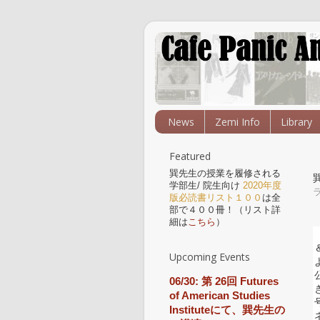
News
Zemi Info
Library
Featured
巽先生の授業を履修される
学部生/ 院生向け
2020年度
版必読書リスト１００
は全
部で４００冊！（リスト詳
細は
こちら
）
Upcoming Events
06/30: 第 26回 Futures
of American Studies
Instituteにて、巽先生の