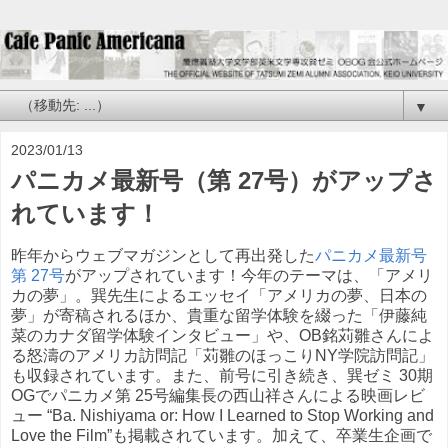
▼
2023/01/13
パニカメ最新号（第 27号）がアップさ
れています！
昨年からウェブマガジンとして再出発した
パニカメ最新号
第 27号
がアップされています！今年のテーマは、「アメリ
カの夢」。巽先生によるエッセイ「アメリカの夢、日本の
夢」が寄稿されるほか、貴重な留学体験を綴った「伊藤純
菜のカナダ留学体験インタビュー」や、OB銘苅雛さんによ
る怒濤のアメリカ訪問記「苅雛のほっこりNY学院訪問記」
も収録されています。また、前号に引き続き、巽ゼミ 30期
OGでパニカメ第 25号編集長の西山祥さんによる映画レビ
ュー “Ba. Nishiyama or: How I Learned to Stop Working and
Love the Film”も掲載されています。加えて、卒業生企画で