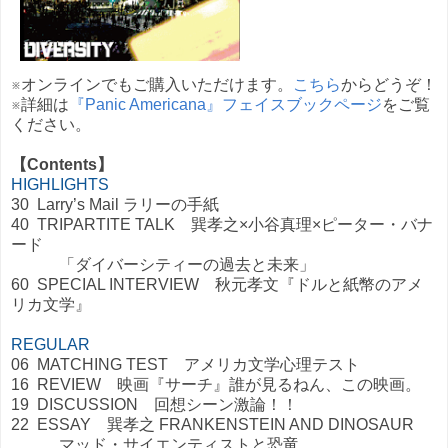
※オンラインでもご購入いただけます。
こちら
からどうぞ！
※詳細は
『
Panic Americana
』
フェイスブックページ
をご覧
ください。
【Contents】
HIGHLIGHTS
30 Larry’s Mail
ラリーの手紙
40 TRIPARTITE TALK
巽孝之
×
小谷真理
×
ピーター・バナ
ード
「ダイバーシティーの過去と未来」
60 SPECIAL INTERVIEW
秋元孝文『ドルと紙幣のアメ
リカ文学』
REGULAR
06 MATCHING TEST
アメリカ文学心理テスト
16 REVIEW
映画『サーチ』誰が見るねん、この映画。
19 DISCUSSION
回想シーン激論！！
22 ESSAY
巽孝之
FRANKENSTEIN AND DINOSAUR
マッド・サイエンティストと恐竜