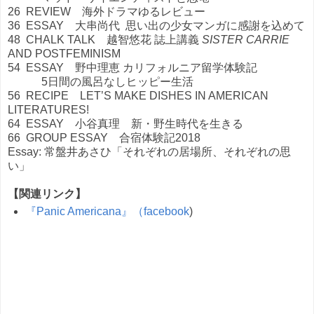
26 REVIEW
海外ドラマゆるレビュー
36 ESSAY
大串尚代
思い出の少女マンガに感謝を込めて
48 CHALK TALK
越智悠花 誌上講義
SISTER CARRIE
AND POSTFEMINISM
54 ESSAY
野中理恵 カリフォルニア留学体験記
5
日間の風呂なしヒッピー生活
56 RECIPE
LET’S MAKE DISHES IN AMERICAN
LITERATURES!
64 ESSAY
小谷真理 新・野生時代を生きる
66 GROUP ESSAY
合宿体験記
2018
Essay:
常盤井あさひ「それぞれの居場所、それぞれの思
い」
【関連リンク】
『
Panic Americana
』（facebook
)