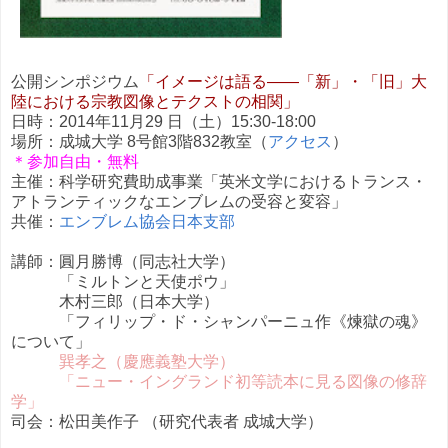
公開シンポジウム
「イメージは語る——「新」・「旧」大
陸における宗教図像とテクストの相関」
日時：2014年11月29 日（土）15:30-18:00
場所：成城大学 8号館3階832教室（
アクセス
）
＊参加自由・無料
主催：科学研究費助成事業「英米文学におけるトランス・
アトランティックなエンブレムの受容と変容」
共催：
エンブレム協会日本支部
講師：圓月勝博（同志社大学）
「ミルトンと天使ポウ」
木村三郎（日本大学）
「フィリップ・ド・シャンパーニュ作《煉獄の魂》
について」
巽孝之（慶應義塾大学）
「ニュー・イングランド初等読本に見る
図像の修辞
学」
司会：松田美作子 （研究代表者 成城大学）