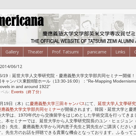
Gallery
Theater
Prof. Tatsumi
panicame
Links
2014/06/12
06/19：延世大学人文學研究院・慶應義塾大学文学部共同セミナー開催！
キャンパス東館8階ホール（13:30-16:00）：“Re-Mapping Modernisms
ovels in and around 1922”
ラベル:
Events（終了分）
6月19日（木）に
慶應義塾大学三田キャンパス
にて、
延世大学人文學研究
慶應義塾大学文学部共同セミナー
が開催されます。韓国・延世大学と慶
塾大学は、1970年代から交換留学をはじめとした学術交流を行ってきま
た。本セミナーでは、延世大学から人文學研究院長のユン・ヒェジュン
혜준）先生、慶應義塾大学から河内恵子先生と巽先生がご講演ください
す。先生方のお話を拝聴できる貴重な機会となっております。ふるって