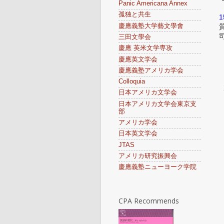
Panic Americana Annex
孤独と共生
1
慶應義塾大学藝文學會
三田文學会
慶應 英米文学専攻
慶應英文学会
慶應義塾アメリカ学会
Colloquia
日本アメリカ文学会
日本アメリカ文学会東京支
部
アメリカ学会
日本英文学会
JTAS
アメリカ研究振興会
慶應義塾ニューヨーク学院
CPA Recommends