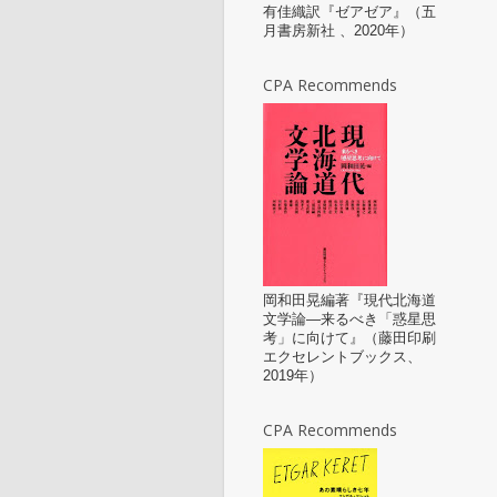
有佳織訳『ゼアゼア』（五
月書房新社 、2020年）
CPA Recommends
岡和田晃編著『現代北海道
文学論—来るべき「惑星思
考」に向けて』（藤田印刷
エクセレントブックス、
2019年）
CPA Recommends