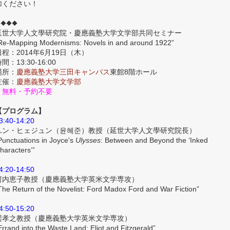
加ください！
◆◆◆◆
延世大学人文學研究院・慶應義塾大学文学部共同セミナー
Re-Mapping Modernisms: Novels in and around 1922”
日程：2014年6月19日（木）
間：13:30-16:00
場所：
慶應義塾大学三田キャンパス
東館8階ホール
主催：
慶應義塾大学文学部
＊無料・予約不要
【プログラム】
3:40-14:20
ユン・ヒェジュン（윤혜준）教授（延世大学人文學研究院長）
Punctuations in Joyce's
Ulysses
: Between and Beyond the ‘Inked
haracters’”
4:20-14:50
河内恵子教授（慶應義塾大学英米文学専攻）
The Return of the Novelist: Ford Madox Ford and War Fiction”
4:50-15:20
巽孝之教授（慶應義塾大学英米文学専攻）
Errand into the Waste Land: Eliot and Fitzgerald”