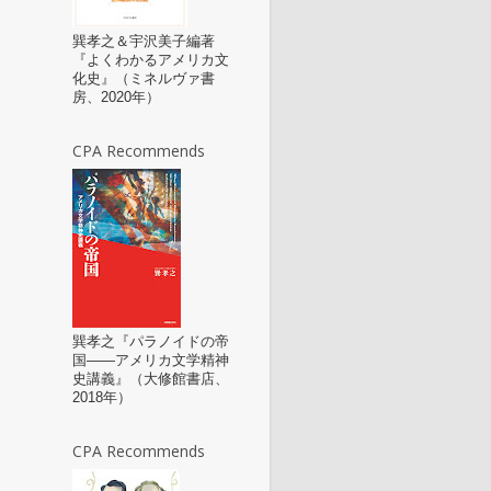
巽孝之＆宇沢美子編著
『よくわかるアメリカ文
化史』（ミネルヴァ書
房、2020年）
CPA Recommends
巽孝之『パラノイドの帝
国――アメリカ文学精神
史講義』（大修館書店、
2018年）
CPA Recommends