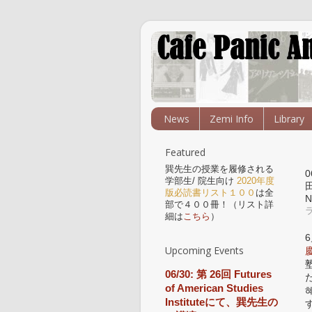
News
Zemi Info
Library
Featured
巽先生の授業を履修される
学部生/ 院生向け
2020年度
田
版必読書リスト１００
は全
N
部で４００冊！（リスト詳
細は
こちら
）
Upcoming Events
06/30: 第 26回 Futures
of American Studies
Instituteにて、巽先生の