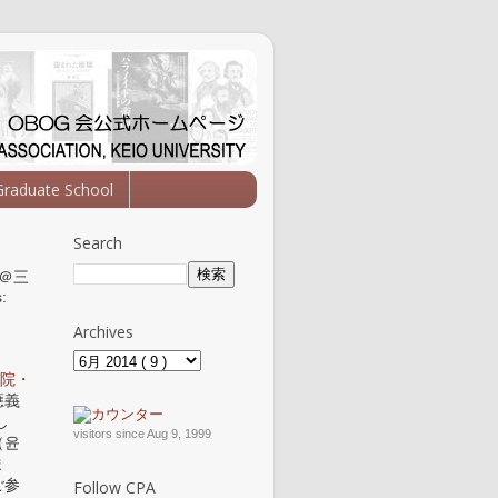
Graduate School
Search
＠三
:
Archives
院・
應義
し
visitors since Aug 9, 1999
（윤
ま
ご参
Follow CPA