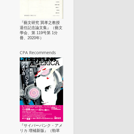
『藝文研究 巽孝之教授
退任記念論文集』（藝文
學会、第 119号第 1分
冊、2020年）
CPA Recommends
『サイバーパンク・アメ
リカ 増補新版』（勁草