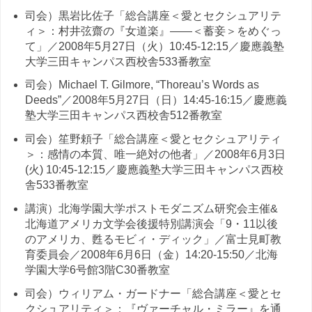
司会）黒岩比佐子「総合講座＜愛とセクシュアリテ
ィ＞：村井弦齋の『女道楽』——＜蓄妾＞をめぐっ
て」／2008年5月27日（火）10:45-12:15／慶應義塾
大学三田キャンパス西校舎533番教室
司会）Michael T. Gilmore, “Thoreau’s Words as
Deeds”／2008年5月27日（日）14:45-16:15／慶應義
塾大学三田キャンパス西校舎512番教室
司会）笙野頼子「総合講座＜愛とセクシュアリティ
＞：感情の本質、唯一絶対の他者」／2008年6月3日
(火) 10:45-12:15／慶應義塾大学三田キャンパス西校
舎533番教室
講演）北海学園大学ポストモダニズム研究会主催&
北海道アメリカ文学会後援特別講演会「9・11以後
のアメリカ、甦るモビィ・ディック」／富士見町教
育委員会／2008年6月6日（金）14:20-15:50／北海
学園大学6号館3階C30番教室
司会）ウィリアム・ガードナー「総合講座＜愛とセ
クシュアリティ＞：『ヴァーチャル・ミラー』を通