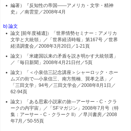
編著）『反知性の帝国——アメリカ・文学・精神
史』／南雲堂／2008年4月
b) 論文
論文 [前年度補遺]）「世界情勢セミナー：アメリカ
文学と大統領」／「世界経済時報」第167号 ／世界
経済調査会／2008年3月20日／1-21頁
論文）「米建国以来の矛盾を説き明かす大統領選」
／「毎日新聞」2008年4月21日付／5頁
論文）「＜小泉信三記念講座＞シャーロック・ホー
ムズの街で—小泉信三、南方熊楠、巽孝之丞」／
「三田文学」94号／三田文学会／2008年8月1日／
62-94頁
論文）「ある思索小説家の旅—アーサー・C・クラ
ークの内宇宙」／「SFマガジン」2008年7月号（特
集：アーサー・C・クラーク II）／早川書房／2008
年7月／50-55頁