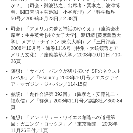
か？」（司会・難波弘之、出席者・巽孝之、波津博
明、関口芳昭＋菊池誠、小谷真理）／「科学魔界」
50号／2008年8月23日／2-38頁
司会）「アメリカの夢と神話のゆくえ」（座談会出
席者：生井英考 [共立女子大学]、渡辺靖 [慶應義塾大
学]、メアリ・ナイトン [東京大学]）／「三田評論」
2008年10月号・通巻1116号（特集・大統領選とア
メリカ文化）／慶應義塾大学／2008年10月1日／10-
26頁
随想）「サイバーパンクが切り拓いたSFのネクスト
レベル」／「Esquire」2008年10月号／エスクァイ
ア・マガジン・ジャパン／114-15頁
鼎談）「創作合評第 392回」（巽孝之・安藤礼二・
福永信）／「群像」2008年11月号／講談社／360-84
頁
随想）「アンドリュー・ワイエス創造への道程第二
回：ガニング・ロックス」／「東京新聞」 2008年
11月26日付／1頁