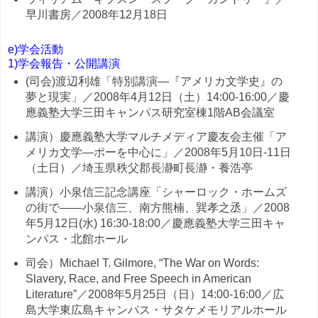
早川書房／2008年12月18日
e)学会活動
1)学会報告・公開講演
(司会)渡辺利雄「特別講演—『アメリカ文学史』の
夢と現実」／2008年4月12日（土）14:00-16:00／慶
應義塾大学三田キャンパス研究室棟1階AB会議室
講演）慶應義塾大学マルチメディア慶友会主催「ア
メリカ文学—ポーを中心に」／2008年5月10日-11日
（土日）／埼玉県秩父郡長瀞町長瀞・養浩亭
講演）小泉信三記念講座「シャーロック・ホームズ
の街で——小泉信三、南方熊楠、巽孝之丞」／2008
年5月12日(水) 16:30-18:00／慶應義塾大学三田キャ
ンパス・北館ホール
司会）Michael T. Gilmore, “The War on Words:
Slavery, Race, and Free Speech in American
Literature”／2008年5月25日（日）14:00-16:00／広
島大学東広島キャンパス・サタケメモリアルホール