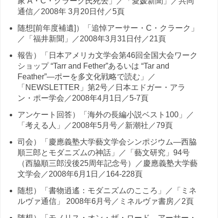
家 A・C・クラーク氏死去」／「愛媛新聞」／共同
通信／2008年 3月20日付／5頁
随想[前年度補遺]）「追悼アーサー・C・クラーク」
／「福井新聞」／2008年3月31日付／21頁
報告）「日本アメリカ文学会第46回全国大会ワーク
ショップ “Tarr and Fether”あるいは “Tar and
Feather”—ポーを多文化戦略で読む」／
「NEWSLETTER」第2号／日本エドガー・アラ
ン・ポー学会／2008年4月1日／5-7頁
アンケート回答）「海外の長編小説ベスト100」／
「考える人」／2008年5月号／新潮社／79頁
司会）「慶應義塾大学藝文学会シンポジウム—西脇
順三郎とモダニズムの神話」／「藝文研究」94号
（西脇順三郎没後25周年記念号）／慶應義塾大学藝
文学会／2008年6月1日／164-228頁
随想）「書物逍遙：モダニズムのこころ」／「ミネ
ルヴァ通信」 2008年6月号／ミネルヴァ書房／2頁
随想）「モノリス・オン・ザ・ロード—アーサー・