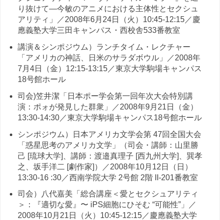
り抜けて—今敏のアニメにおける主体性とセクシュ
アリティ」／2008年6月24日（火）10:45-12:15／慶
應義塾大学三田キャンパス・西校舎533番教室
講演＆シンポジウム）ランチタイム・レクチャー
「アメリカの神話、日米のサラダボウル」／2008年
7月4日（金）12:15-13:15／東京大学駒場キャンパス
18号館ホール
司会)笠井潔「日本ポー学会第一回年次大会特別講
演：ポォが発見した群衆」／2008年9月21日（金）
13:30-14:30／東京大学駒場キャンパス18号館ホール
シンポジウム）日本アメリカ文学会第 47回全国大会
「惑星思考のアメリカ文学」（司会・講師：山里勝
己 [琉球大学]、講師：渡邉真理子 [西九州大学]、巽孝
之、坂手洋二 [劇作家]）／2008年10月12日（日）
13:30-16 :30／西南学院大学 2号館 2階 II-201番教室
司会）八代嘉美「総合講座＜愛とセクシュアリティ
＞：『適切な愛』〜 iPS細胞にひそむ “可能性”」／
2008年10月21日（火）10:45-12:15／慶應義塾大学