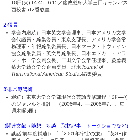
18日(火) 14:45-16:15／慶應義塾大学三田キャンパス
西校舎512番教室
2)役員
学会内継続）日本英文学会理事、日本アメリカ文学
会代議員・編集委員・東京支部長、アメリカ学会常
務理事・年報編集委員長、日本マーク・トウェイン
協会編集委員・英文号編集長、日本エドガー・アラ
ン・ポー学会副会長、三田文学会常任理事、慶應義
塾大学藝文学会企画委員、北米
Journal of
Transnational American Studies
編集委員
3)非常勤講師
継続）東京大学文学部現代文芸論専修課程「SF—そ
のジャンルと批評」（2008年4月—2008年7月、毎
週木曜5限）
f)関連文献（随想、対談、取材記事、トークショウなど）
談話[前年度補遺]）「『2001年宇宙の旅』「英SF作