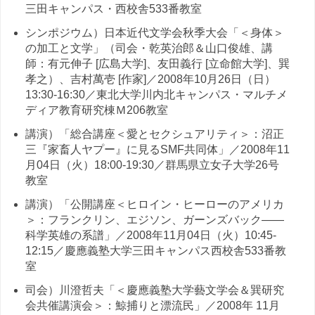
三田キャンパス・西校舎533番教室
シンポジウム）日本近代文学会秋季大会「＜身体＞
の加工と文学」（司会・乾英治郎＆山口俊雄、講
師：有元伸子 [広島大学]、友田義行 [立命館大学]、巽
孝之）、吉村萬壱 [作家]／2008年10月26日（日）
13:30-16:30／東北大学川内北キャンパス・マルチメ
ディア教育研究棟Ｍ206教室
講演）「総合講座＜愛とセクシュアリティ＞：沼正
三『家畜人ヤプー』に見るSMF共同体」／2008年11
月04日（火）18:00-19:30／群馬県立女子大学26号
教室
講演）「公開講座＜ヒロイン・ヒーローのアメリカ
＞：フランクリン、エジソン、ガーンズバック——
科学英雄の系譜」／2008年11月04日（火）10:45-
12:15／慶應義塾大学三田キャンパス西校舎533番教
室
司会）川澄哲夫「＜慶應義塾大学藝文学会＆巽研究
会共催講演会＞：鯨捕りと漂流民」／2008年 11月