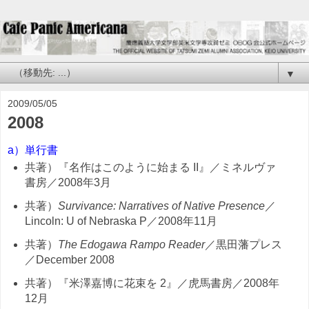
▼
2009/05/05
2008
a）単行書
共著）『名作はこのように始まる II』／ミネルヴァ
書房／2008年3月
共著）
Survivance: Narratives of Native Presence
／
Lincoln: U of Nebraska P／2008年11月
共著）
The Edogawa Rampo Reader
／黒田藩プレス
／December 2008
共著）『米澤嘉博に花束を 2』／虎馬書房／2008年
12月