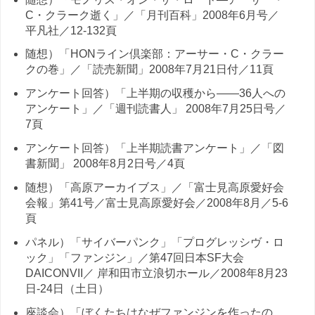
C・クラーク逝く」／「月刊百科」2008年6月号／
平凡社／12-132頁
随想）「HONライン倶楽部：アーサー・C・クラー
クの巻」／「読売新聞」2008年7月21日付／11頁
アンケート回答）「上半期の収穫から——36人への
アンケート」／「週刊読書人」 2008年7月25日号／
7頁
アンケート回答）「上半期読書アンケート」／「図
書新聞」 2008年8月2日号／4頁
随想）「高原アーカイブス」／「富士見高原愛好会
会報」第41号／富士見高原愛好会／2008年8月／5-6
頁
パネル）「サイバーパンク」「プログレッシヴ・ロ
ック」「ファンジン」／第47回日本SF大会
DAICONVII／ 岸和田市立浪切ホール／2008年8月23
日-24日（土日）
座談会）「ぼくたちはなぜファンジンを作ったの