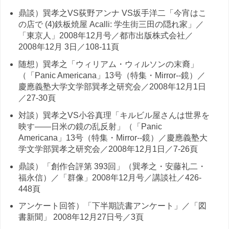
鼎談）巽孝之VS荻野アンナ VS坂手洋二「今宵はこ
の店で (4)鉄板焼屋 Acalli: 学生街三田の隠れ家」／
「東京人」2008年12月号／都市出版株式会社／
2008年12月 3日／108-11頁
随想）巽孝之「ウィリアム・ウィルソンの末裔」
（「Panic Americana」13号（特集・Mirror--鏡）／
慶應義塾大学文学部巽孝之研究会／2008年12月1日
／27-30頁
対談）巽孝之VS小谷真理「キルビル屋さんは世界を
映す——日米の鏡の乱反射」（「Panic
Americana」13号（特集・Mirror--鏡）／慶應義塾大
学文学部巽孝之研究会／2008年12月1日／7-26頁
鼎談）「創作合評第 393回」（巽孝之・安藤礼二・
福永信）／「群像」2008年12月号／講談社／426-
448頁
アンケート回答）「下半期読書アンケート」／「図
書新聞」 2008年12月27日号／3頁