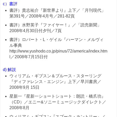
c）書評
書評）貴志祐介『新世界より』上下／「月刊現代」
第391号／2008年4月号／281-82頁
書評）水野英子『ファイヤー！』／「読売新聞」
2008年4月30日付夕刊／7頁
書評）ロバート・L・ゲイル『ハーマン・メルヴィ
ル事典
http://www.yushodo.co.jp/pinus/72/america/index.htm
l／2008年7月15日付
d) 解説
ウィリアム・ギブスン＆ブルース・スターリング
『ディファレンス・エンジン』上下／早川書房／
2008年9月 15日
星新一『星新一ショートショート：朗読・橋爪功』
（CD）／エニー&ソニーミュージックダイレクト／
2008年8月
ウィリアム・ギブスン『スプーク・カントリー』／