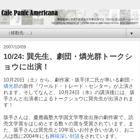
▼
2007/10/09
10/24: 巽先生、劇団・燐光群トークシ
ョウに出演！
10月20日（土）から、劇作家・坂手洋二氏が率いる劇団・
燐光群
の新作『ワールド・トレード・センター』が上演さ
れます。そしてなんと、10月24日（水）の講演後には、坂
手さんと出演者によるトークショウに巽先生が出演されま
す！
坂手さんは、慶應義塾大学国文学専攻出身の劇作家で、読
売文学賞をはじめとする数々の賞を受賞されています。ま
た、坂手さんは巽先生と10年近いお付き合いがあり、お二
人は既に2004年にも
興味深い対談
をされています。